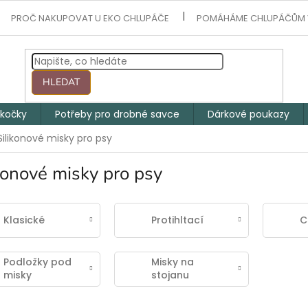
PROČ NAKUPOVAT U EKO CHLUPÁČE
POMÁHÁME CHLUPÁČŮM 
HLEDAT
 kočky
Potřeby pro drobné savce
Dárkové poukazy
Silikonové misky pro psy
konové misky pro psy
Klasické
Protihltací
C
Podložky pod
Misky na
misky
stojanu