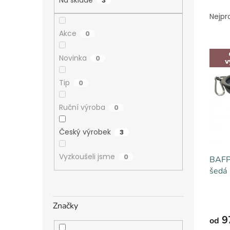
a
3
Ř
n
a
Nejpr
e
z
Akce
l
0
e
V
n
ý
Novinka
í
0
v
p
p
i
r
Tip
0
s
o
p
d
Ruční výroba
0
r
u
o
k
Český výrobek
3
d
t
u
ů
Vyzkoušeli jsme
0
BAFPE
k
šedá
t
ů
Značky
9
od