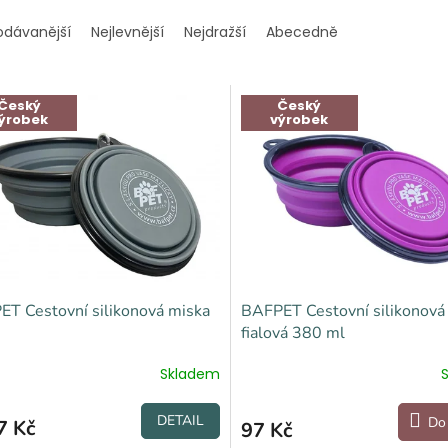
odávanější
Nejlevnější
Nejdražší
Abecedně
Český
Český
ýrobek
výrobek
T Cestovní silikonová miska
BAFPET Cestovní silikonová
fialová 380 ml
Skladem
DETAIL
Do
7 Kč
97 Kč