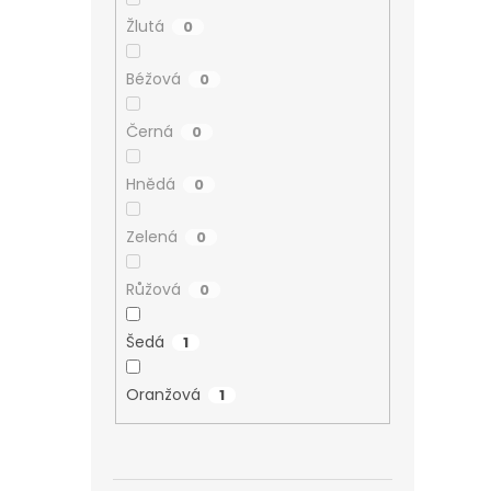
Žlutá
0
Béžová
0
Černá
0
Hnědá
0
Zelená
0
Růžová
0
Šedá
1
Oranžová
1