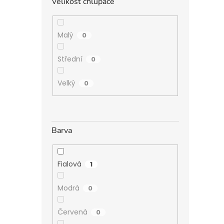
Velikost chlupáče
Malý
0
Střední
0
Velký
0
Barva
Fialová
1
Modrá
0
Červená
0