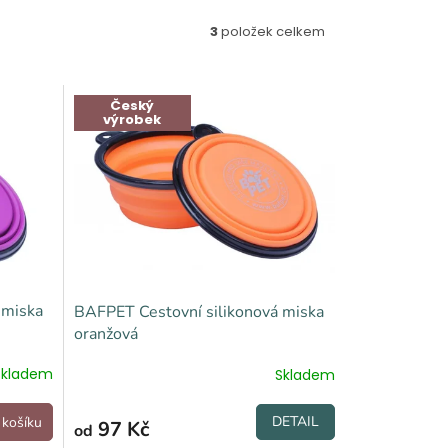
3
položek celkem
Český
výrobek
 miska
BAFPET Cestovní silikonová miska
oranžová
Skladem
Skladem
DETAIL
 košíku
97 Kč
od