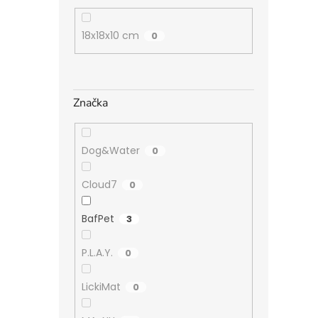
18x18x10 cm
0
Značka
Dog&Water
0
Cloud7
0
BafPet
3
P.L.A.Y.
0
LickiMat
0