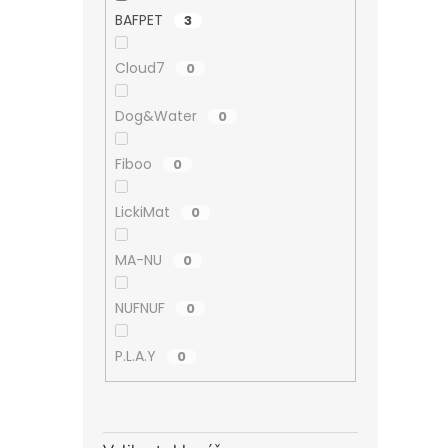
BAFPET
3
Cloud7
0
Dog&Water
0
Fiboo
0
LickiMat
0
MA-NU
0
NUFNUF
0
P.L.A.Y
0