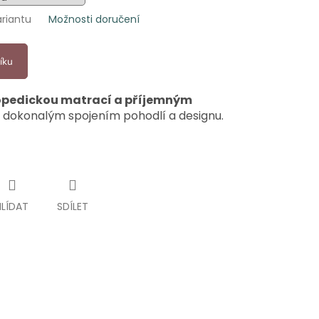
ariantu
Možnosti doručení
íku
opedickou matrací a příjemným
 dokonalým spojením pohodlí a designu.
HLÍDAT
SDÍLET