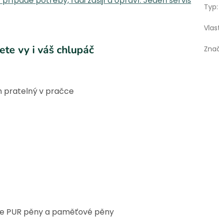
řípadě potřeby, rádi zašijí a opraví. Jeden servis
Typ
:
Vlas
ete vy i váš chlupáč
Zna
h pratelný v pračce
e PUR pěny a paměťové pěny