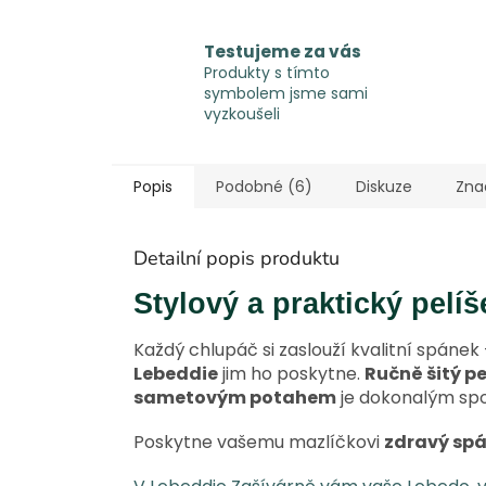
Testujeme za vás
Produkty s tímto
symbolem jsme sami
vyzkoušeli
Popis
Podobné (6)
Diskuze
Zna
Detailní popis produktu
Stylový a praktický pelí
Každý chlupáč si zaslouží kvalitní spánek
Lebeddie
jim ho poskytne.
Ručně šitý pe
sametovým potahem
je dokonalým spo
Poskytne vašemu mazlíčkovi
zdravý sp