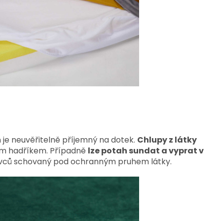
 je neuvěřitelně příjemný na dotek.
Chlupy z látky
 hadříkem. Případně
lze potah sundat a vyprat v
davců schovaný pod ochranným pruhem látky.