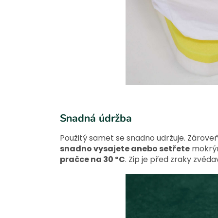
Snadná údržba
Použitý samet se snadno udržuje. Zároveň
snadno vysajete anebo setřete
mokrým
pračce na 30 ºC
. Zip je před zraky zvě