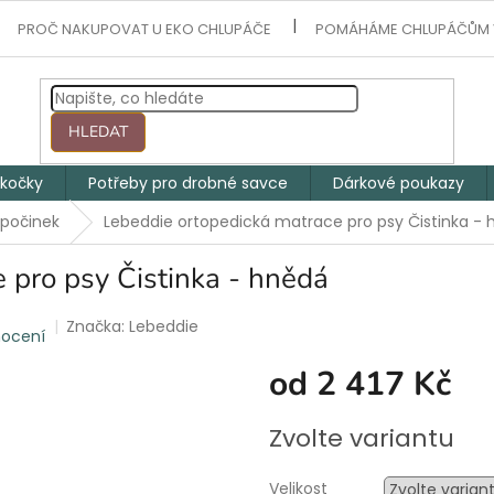
PROČ NAKUPOVAT U EKO CHLUPÁČE
POMÁHÁME CHLUPÁČŮM 
HLEDAT
 kočky
Potřeby pro drobné savce
Dárkové poukazy
dpočinek
Lebeddie ortopedická matrace pro psy Čistinka -
 pro psy Čistinka - hnědá
Značka:
Lebeddie
nocení
od
2 417 Kč
Měrná
Zvolte variantu
cena:
Velikost