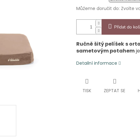
Můžeme doručit do:
Zvolte v
Přidat do koš
Ručně šitý pelíšek
s ort
sametovým potahem
je
Detailní informace
TISK
ZEPTAT SE