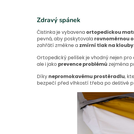
Zdravý spánek
Čistinka je vybavena
ortopedickou mat
pevná, aby poskytovala
rovnoměrnou o
zahřátí změkne a
zmírní tlak na klouby
Ortopedický pelíšek je vhodný nejen pro
ale i jako
prevence problémů
zejména pro
Díky
nepromokavému prostěradlu
, k
bezpečí před vlhkostí třeba po deštivé 