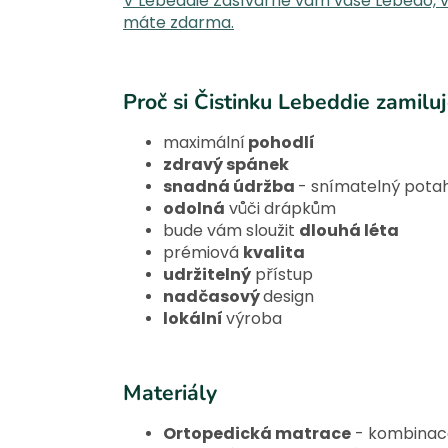
V Lebeddie Zašívárně vám vaše Lebedo, v p
máte zdarma.
Proč si Čistinku Lebeddie zamiluj
maximální
pohodlí
zdravý spánek
snadná údržba
- snímatelný pota
odolná
vůči drápkům
bude vám sloužit
dlouhá léta
prémiová
kvalita
udržitelný
přístup
nadčasový
design
lokální
výroba
Materiály
Ortopedická matrace
- kombinac