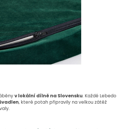
yráběny
v lokální dílně na Slovensku
. Každé Lebedo
švadlen
, které potah připravily na velkou zátěž
valy.