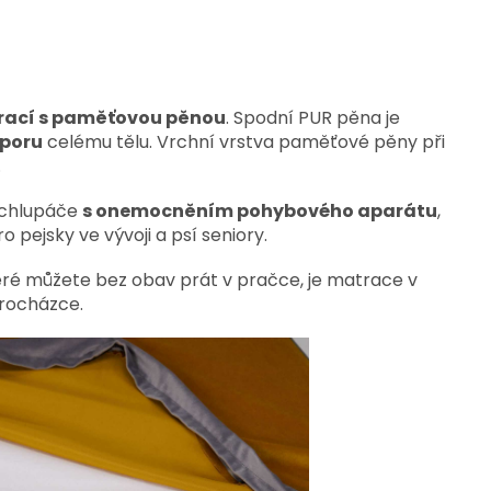
rací s paměťovou pěnou
. Spodní PUR pěna je
poru
celému tělu. Vrchní vrstva paměťové pěny při
.
 chlupáče
s onemocněním pohybového aparátu
,
 pejsky ve vývoji a psí seniory.
teré můžete bez obav prát v pračce, je matrace v
procházce.