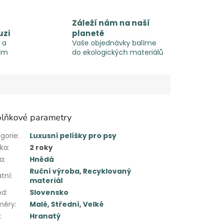
Záleží nám na naší
uzi
planetě
 a
Vaše objednávky balíme
ím
do ekologických materiálů
lňkové parametry
gorie
:
Luxusní pelíšky pro psy
uka
:
2 roky
va
:
Hnědá
Ruční výroba
,
Recyklovaný
tní
:
materiál
od
:
Slovensko
měry
:
Malé
,
Střední
,
Velké
r
:
Hranatý