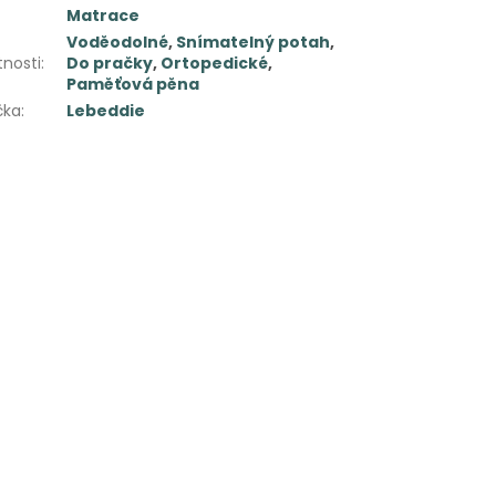
Matrace
Voděodolné
,
Snímatelný potah
,
tnosti
:
Do pračky
,
Ortopedické
,
Paměťová pěna
čka
:
Lebeddie