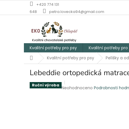
Přejít
+420 774 131
na
648
petra.lovecka94@gmail.com
obsah
Kvalitní potřeby pro psy
Kvalitní potřeby pro
Domů
Kvalitní potřeby pro psy
Pelíšky a o
Lebeddie ortopedická matrace
Ruční výroba
Průměrné
Neohodnoceno
Podrobnosti hod
hodnocení
produktu
je
0,0
z
5
hvězdiček.