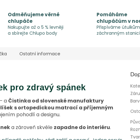
Odměňujeme věrné
Pomáháme
chlupáče
chlupáčům v no
Nakupujte až o 5 % levněji
Přispíváme útulkům
a sbírejte Chlupo body
záchranným stanic
čka
Ostatní informace
Dop
šek pro zdravý spánek
Kate
Zár
 – a
Čistinka od slovenské manufaktury
Bar
líšek
s ortopedickou matrací a příjemným
Osta
jením pohodlí a designu.
Pův
ánek
a zároveň skvěle
zapadne do interiéru
.
Roz
Tva