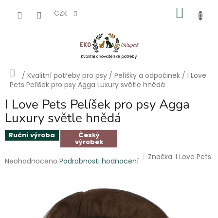
Přejít
NÁKU
na
CZK
obsah
KOŠÍK
Domů
/
Kvalitní potřeby pro psy
/
Pelíšky a odpočinek
/
I Love
Pets Pelíšek pro psy Agga Luxury světle hnědá
I Love Pets Pelíšek pro psy Agga
Luxury světle hnědá
Ruční výroba
Český
výrobek
Značka:
I Love Pets
Průměrné
Neohodnoceno
Podrobnosti hodnocení
hodnocení
produktu
je
0,0
z
5