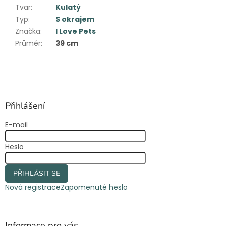
Tvar
:
Kulatý
Typ
:
S okrajem
Značka
:
I Love Pets
Průměr
:
39 cm
Z
á
p
a
Přihlášení
t
E-mail
í
Heslo
PŘIHLÁSIT SE
Nová registrace
Zapomenuté heslo
Informace pro vás