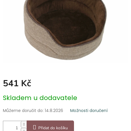
hvězdiček.
541 Kč
Měrná
Skladem u dodavatele
cena:
Můžeme doručit do:
14.8.2026
Možnosti doručení
Přidat do košíku