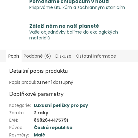
Pomáháme chlupáčům v nouzi
Přispíváme útulkům a záchranným stanicím
Záleží nám na naší planetě
Vaše objednávky balíme do ekologických
materiálů
Popis
Podobné (6)
Diskuze
Ostatní informace
Detailní popis produktu
Popis produktu není dostupný
Doplňkové parametry
Kategorie
:
Luxusní pelíšky pro psy
Záruka
:
2 roky
EAN
:
8592644175791
Původ
:
Česká republika
Rozměry
:
Malé