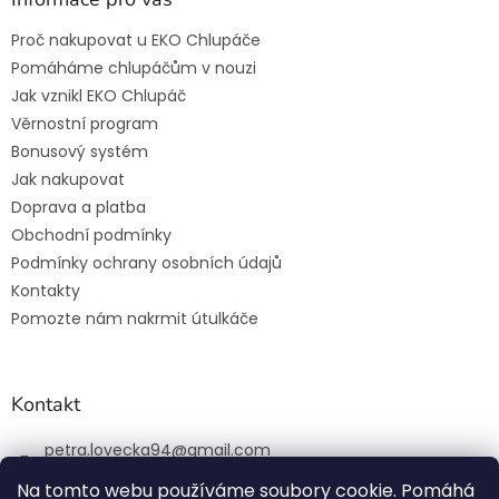
Proč nakupovat u EKO Chlupáče
Pomáháme chlupáčům v nouzi
Jak vznikl EKO Chlupáč
Věrnostní program
Bonusový systém
Jak nakupovat
Doprava a platba
Obchodní podmínky
Podmínky ochrany osobních údajů
Kontakty
Pomozte nám nakrmit útulkáče
Kontakt
petra.lovecka94
@
gmail.com
+420 774 131 648
Na tomto webu používáme soubory cookie. Pomáhá