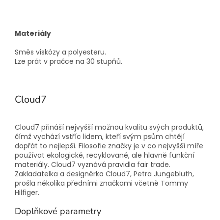
Materiály
Směs viskózy a polyesteru.
Lze prát v pračce na 30 stupňů.
Cloud7
Cloud7 přináší nejvyšší možnou kvalitu svých produktů,
čímž vychází vstříc lidem, kteří svým psům chtějí
dopřát to nejlepší. Filosofie značky je v co nejvyšší míře
používat ekologické, recyklované, ale hlavně funkční
materiály. Cloud7 vyznává pravidla fair trade.
Zakladatelka a designérka Cloud7, Petra Jungebluth,
prošla několika předními značkami včetně Tommy
Hilfiger.
Doplňkové parametry