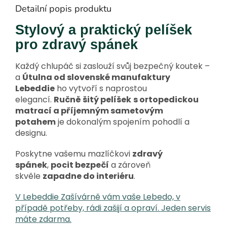
Detailní popis produktu
Stylový a praktický pelíšek
pro zdravý spánek
Každý chlupáč si zaslouží svůj bezpečný koutek –
a
Útulna od slovenské manufaktury
Lebeddie
ho vytvoří s naprostou
elegancí.
Ručně šitý pelíšek
s ortopedickou
matrací a příjemným sametovým
potahem
je dokonalým spojením pohodlí a
designu.
Poskytne vašemu mazlíčkovi
zdravý
spánek
,
pocit bezpečí
a zároveň
skvěle
zapadne do interiéru
.
V Lebeddie Zašívárně vám vaše Lebedo, v
případě potřeby, rádi zašijí a opraví. Jeden servis
máte zdarma.