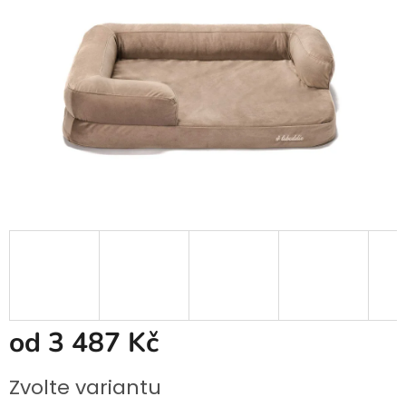
od
3 487 Kč
Měrná
Zvolte variantu
cena: