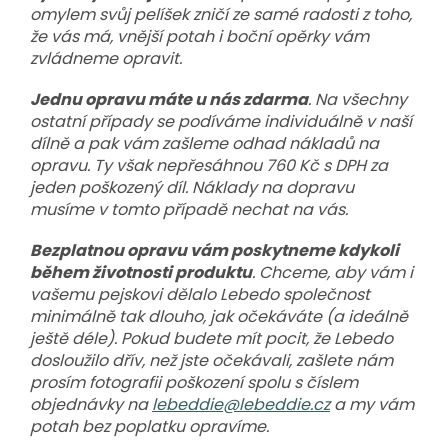
omylem svůj pelíšek zničí ze samé radosti z toho,
že vás má, vnější potah i boční opěrky vám
zvládneme opravit.
Jednu opravu máte u nás zdarma
. Na všechny
ostatní případy se podíváme individuálně v naší
dílně a pak vám zašleme odhad nákladů na
opravu. Ty však nepřesáhnou 760 Kč s DPH za
jeden poškozený díl. Náklady na dopravu
musíme v tomto případě nechat na vás.
Bezplatnou opravu vám poskytneme kdykoli
během životnosti produktu
. Chceme, aby vám i
vašemu pejskovi dělalo Lebedo společnost
minimálně tak dlouho, jak očekáváte (a ideálně
ještě déle). Pokud budete mít pocit, že Lebedo
dosloužilo dřív, než jste očekávali, zašlete nám
prosím fotografii poškození spolu s číslem
objednávky na
lebeddie@lebeddie.cz
a my vám
potah bez poplatku opravíme.