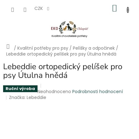
Přejít
NÁKU
na
CZK
obsah
KOŠÍK
Domů
/
Kvalitní potřeby pro psy
/
Pelíšky a odpočinek
/
Lebeddie ortopedický pelíšek pro psy Útulna hnědá
Lebeddie ortopedický pelíšek pro
psy Útulna hnědá
Ruční výroba
Průměrné
Neohodnoceno
Podrobnosti hodnocení
hodnocení
Značka:
Lebeddie
produktu
je
0,0
z
5
hvězdiček.