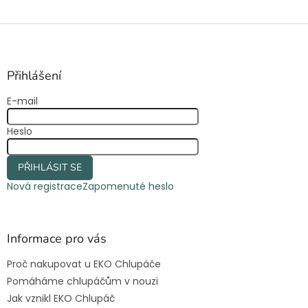
Z
á
p
a
Přihlášení
t
E-mail
í
Heslo
PŘIHLÁSIT SE
Nová registrace
Zapomenuté heslo
Informace pro vás
Proč nakupovat u EKO Chlupáče
Pomáháme chlupáčům v nouzi
Jak vznikl EKO Chlupáč