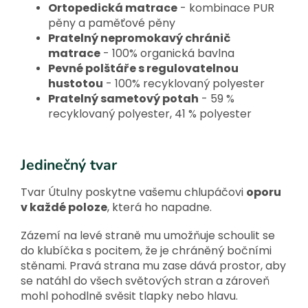
Ortopedická matrace
- kombinace PUR
pěny a paměťové pěny
Pratelný nepromokavý chránič
matrace
- 100% organická bavlna
Pevné polštáře s regulovatelnou
hustotou
- 100% recyklovaný polyester
Pratelný sametový potah
- 59 %
recyklovaný polyester, 41 % polyester
Jedinečný tvar
Tvar Útulny poskytne vašemu chlupáčovi
oporu
v každé poloze
, která ho napadne.
Zázemí na levé straně mu umožňuje schoulit se
do klubíčka s pocitem, že je chráněný bočními
stěnami. Pravá strana mu zase dává prostor, aby
se natáhl do všech světových stran a zároveň
mohl pohodlně svěsit tlapky nebo hlavu.