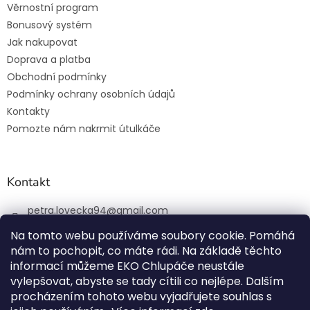
Věrnostní program
Bonusový systém
Jak nakupovat
Doprava a platba
Obchodní podmínky
Podmínky ochrany osobních údajů
Kontakty
Pomozte nám nakrmit útulkáče
Kontakt
petra.lovecka94
@
gmail.com
+420 774 131 648
Na tomto webu používáme soubory cookie. Pomáhá
nám to pochopit, co máte rádi. Na základě těchto
ekochlupac.cz
informací můžeme EKO Chlupáče neustále
vylepšovat, abyste se tady cítili co nejlépe. Dalším
procházením tohoto webu vyjadřujete souhlas s