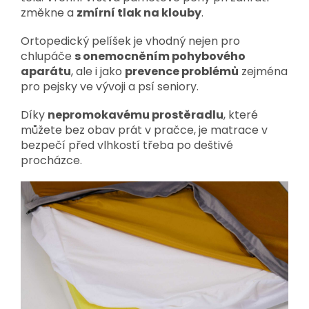
změkne a
zmírní tlak na klouby
.
Ortopedický pelíšek je vhodný nejen pro
chlupáče
s onemocněním pohybového
aparátu
, ale i jako
prevence problémů
zejména
pro pejsky ve vývoji a psí seniory.
Díky
nepromokavému prostěradlu
, které
můžete bez obav prát v pračce, je matrace v
bezpečí před vlhkostí třeba po deštivé
procházce.