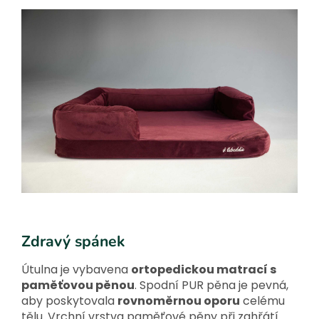
Zdravý spánek
Útulna je vybavena
ortopedickou matrací s
paměťovou pěnou
. Spodní PUR pěna je pevná,
aby poskytovala
rovnoměrnou oporu
celému
tělu. Vrchní vrstva paměťové pěny při zahřátí