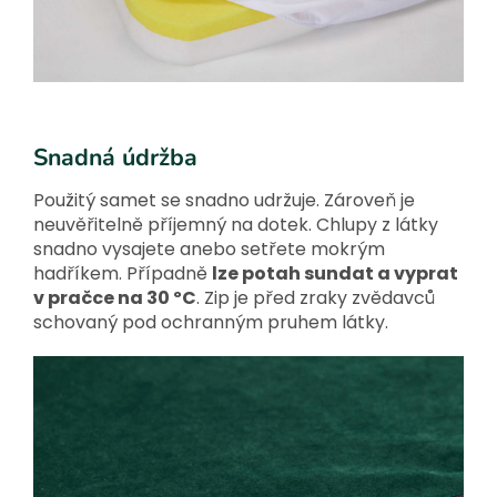
Snadná údržba
Použitý samet se snadno udržuje. Zároveň je
neuvěřitelně příjemný na dotek. Chlupy z látky
snadno vysajete anebo setřete mokrým
hadříkem. Případně
lze potah sundat a vyprat
v pračce na 30 ºC
. Zip je před zraky zvědavců
schovaný pod ochranným pruhem látky.