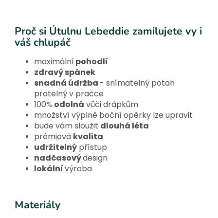
Proč si Útulnu Lebeddie zamilujete vy i
váš chlupáč
maximální
pohodlí
zdravý spánek
snadná údržba
- snímatelný potah
pratelný v pračce
100%
odolná
vůči drápkům
množství výplně boční opěrky lze upravit
bude vám sloužit
dlouhá léta
prémiová
kvalita
udržitelný
přístup
nadčasový
design
lokální
výroba
Materiály