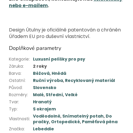
nebo e-mailem
.
Design Útulny je oficiálně patentován a chráněn
Úřadem EU pro duševní vlastnictví.
Doplňkové parametry
Kategorie
:
Luxusní pelíšky pro psy
Záruka
:
2 roky
Barva
:
Béžová
,
Hnědá
Ostatní
:
Ruční výroba
,
Recyklovaný materiál
Původ
:
Slovensko
Rozměry
:
Malé
,
Střední
,
Velké
Tvar
:
Hranatý
Typ
:
S okrajem
Voděodolné
,
Snímatelný potah
,
Do
Vlastnosti
:
pračky
,
Ortopedické
,
Paměťová pěna
Značka
:
Lebeddie