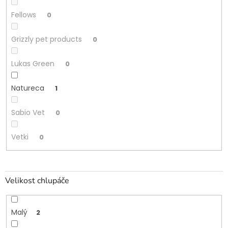
Fellows
0
Grizzly pet products
0
Lukas Green
0
Natureca
1
Sabio Vet
0
Vetki
0
Velikost chlupáče
Malý
2