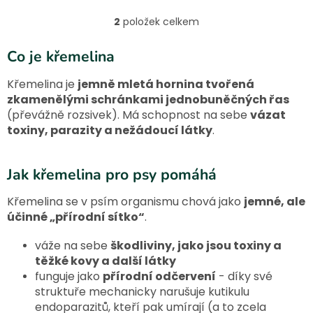
organismu a podpora
složení bez chemie.
správné peristaltiky střev.
2
položek celkem
O
v
l
Co je křemelina
á
d
Křemelina je
jemně mletá hornina tvořená
a
zkamenělými schránkami jednobuněčných řas
c
(převážně rozsivek). Má schopnost na sebe
vázat
í
toxiny, parazity a nežádoucí látky
.
p
r
v
Jak křemelina pro psy pomáhá
k
y
v
Křemelina se v psím organismu chová jako
jemné, ale
ý
účinné „přírodní sítko“
.
p
i
váže na sebe
škodliviny, jako jsou toxiny a
s
těžké kovy a další látky
u
funguje jako
přírodní odčervení
- díky své
struktuře mechanicky narušuje kutikulu
endoparazitů, kteří pak umírají (a to zcela