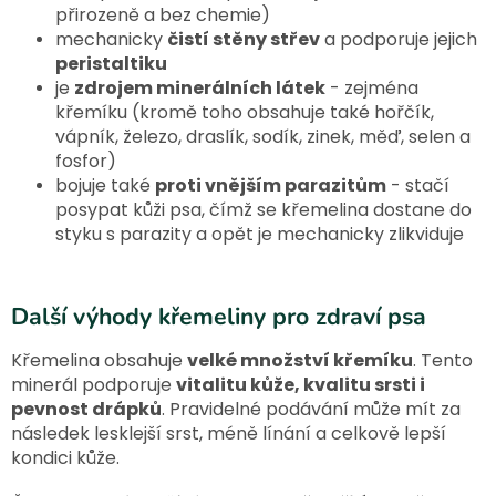
přirozeně a bez chemie)
mechanicky
čistí stěny střev
a podporuje jejich
peristaltiku
je
zdrojem minerálních látek
- zejména
křemíku (kromě toho obsahuje také hořčík,
vápník, železo, draslík, sodík, zinek, měď, selen a
fosfor)
bojuje také
proti vnějším parazitům
- stačí
posypat kůži psa, čímž se křemelina dostane do
styku s parazity a opět je mechanicky zlikviduje
Další výhody křemeliny pro zdraví psa
Křemelina obsahuje
velké množství křemíku
. Tento
minerál podporuje
vitalitu kůže, kvalitu srsti i
pevnost drápků
. Pravidelné podávání může mít za
následek lesklejší srst, méně línání a celkově lepší
kondici kůže.