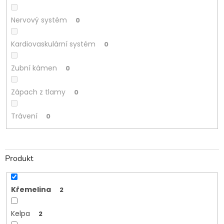
Nervový systém
0
Kardiovaskulární systém
0
Zubní kámen
0
Zápach z tlamy
0
Trávení
0
Produkt
Křemelina
2
Kelpa
2