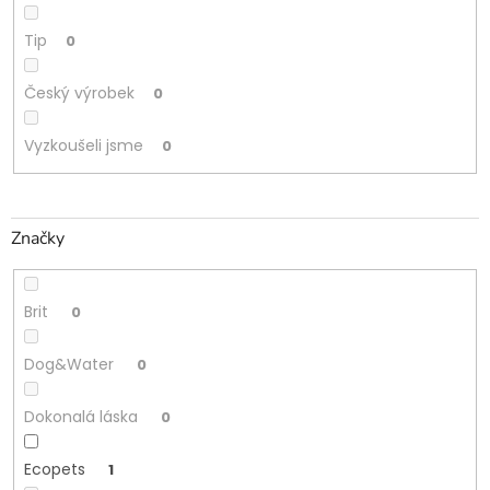
Tip
0
Český výrobek
0
Vyzkoušeli jsme
0
Značky
Brit
0
Dog&Water
0
Dokonalá láska
0
Ecopets
1