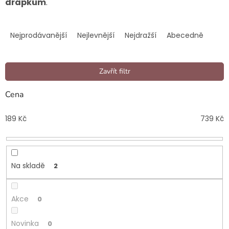
drápkům
.
Ř
a
Nejprodávanější
Nejlevnější
Nejdražší
Abecedně
z
e
n
Zavřít filtr
í
p
Cena
r
o
189
Kč
739
Kč
d
u
k
t
Na skladě
2
ů
Akce
0
Novinka
0