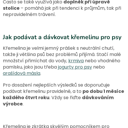
Často se také využívá jako
doplněk při úpravě
stolice
– pomáhá jak při tendenci k průjmům, tak při
nepravidelném trávení.
Jak podávat a dávkovat křemelinu pro psy
Křemelina je velmi jemný prášek s neutrální chutí,
takže ji většina psů bez problémů přijímá. Stačí malé
množství přimíchat do vody,
krmiva
nebo vhodného
pamlsku, jako jsou třeba
jogurty pro psy
nebo
arašídová másla
.
Pro dosažení nejlepších výsledků se doporučuje
podávat křemelinu pravidelně, a to
po dobu 1 měsíce
každého čtvrt roku
. Vždy se řiďte
dávkováním
výrobce
.
Křemelina je zkrátka skvělým pomocníkem pro