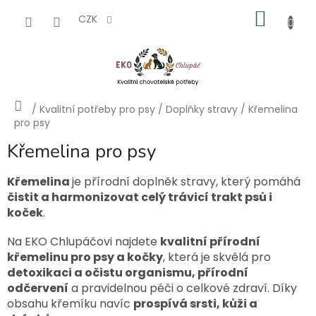
Přejít
NÁKU
na
CZK
obsah
KOŠÍK
Domů
/
Kvalitní potřeby pro psy
/
Doplňky stravy
/
Křemelina
pro psy
Křemelina pro psy
Křemelina
je přírodní doplněk stravy, který pomáhá
čistit a harmonizovat celý trávicí trakt psů i
koček
.
Na EKO Chlupáčovi najdete
kvalitní přírodní
křemelinu pro psy a kočky
, která je skvělá pro
detoxikaci a očistu organismu, přírodní
odčervení
a pravidelnou péči o celkové zdraví. Díky
obsahu křemíku navíc
prospívá srsti, kůži a