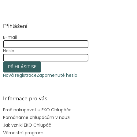
Z
á
p
a
Přihlášení
t
E-mail
í
Heslo
PŘIHLÁSIT SE
Nová registrace
Zapomenuté heslo
Informace pro vás
Proč nakupovat u EKO Chlupáče
Pomáháme chlupáčům v nouzi
Jak vznikl EKO Chlupáč
Věrnostní program