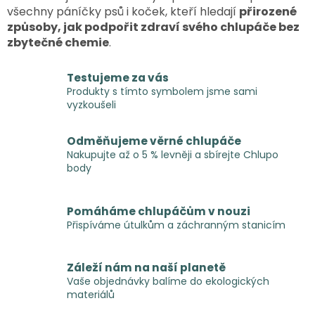
všechny páníčky psů i koček, kteří hledají
přirozené
způsoby, jak podpořit zdraví svého chlupáče bez
zbytečné chemie
.
Testujeme za vás
Produkty s tímto symbolem jsme sami
vyzkoušeli
Odměňujeme věrné chlupáče
Nakupujte až o 5 % levněji a sbírejte Chlupo
body
Pomáháme chlupáčům v nouzi
Přispíváme útulkům a záchranným stanicím
Záleží nám na naší planetě
Vaše objednávky balíme do ekologických
materiálů