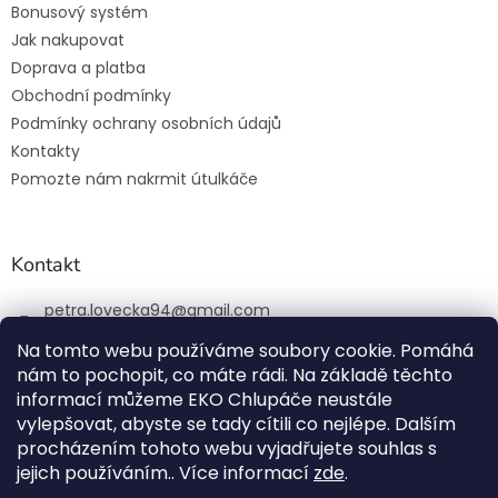
Bonusový systém
Jak nakupovat
Doprava a platba
Obchodní podmínky
Podmínky ochrany osobních údajů
Kontakty
Pomozte nám nakrmit útulkáče
Kontakt
petra.lovecka94
@
gmail.com
+420 774 131 648
Na tomto webu používáme soubory cookie. Pomáhá
nám to pochopit, co máte rádi. Na základě těchto
ekochlupac.cz
informací můžeme EKO Chlupáče neustále
vylepšovat, abyste se tady cítili co nejlépe. Dalším
procházením tohoto webu vyjadřujete souhlas s
jejich používáním.. Více informací
zde
.
Vytvořil Shoptet