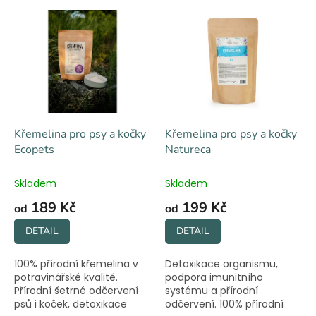
V
ý
p
i
s
p
r
o
d
Křemelina pro psy a kočky
Křemelina pro psy a kočky
u
Ecopets
Natureca
k
t
Skladem
Skladem
ů
189 Kč
199 Kč
od
od
DETAIL
DETAIL
100% přírodní křemelina v
Detoxikace organismu,
potravinářské kvalitě.
podpora imunitního
Přírodní šetrné odčervení
systému a přírodní
psů i koček, detoxikace
odčervení. 100% přírodní