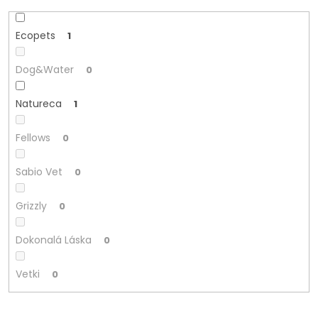
Ecopets
1
Dog&Water
0
Natureca
1
Fellows
0
Sabio Vet
0
Grizzly
0
Dokonalá Láska
0
Vetki
0