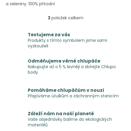
a zeleniny. 100% přírodní
složení v human grade
kvalitě.
3
položek celkem
O
v
l
Testujeme za vás
á
Produkty s tímto symbolem jsme sami
d
vyzkoušeli
a
c
í
Odměňujeme věrné chlupáče
p
Nakupujte až o 5 % levněji a sbírejte Chlupo
r
body
v
k
y
Pomáháme chlupáčům v nouzi
v
Přispíváme útulkům a záchranným stanicím
ý
p
i
Záleží nám na naší planetě
s
Vaše objednávky balíme do ekologických
u
materiálů