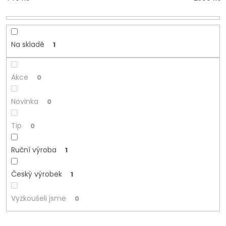
d
u
k
t
Na skladě
1
ů
Akce
0
Novinka
0
Tip
0
Ruční výroba
1
Český výrobek
1
Vyzkoušeli jsme
0