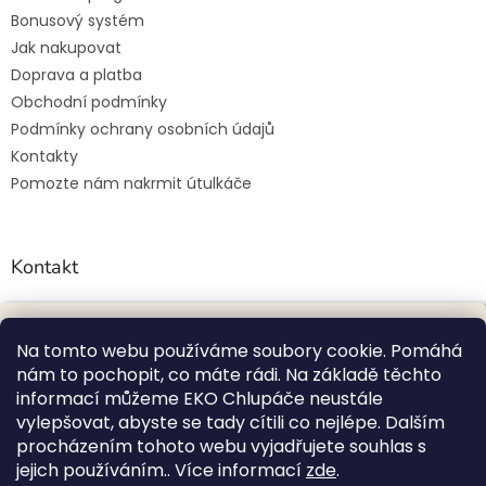
Bonusový systém
Jak nakupovat
Doprava a platba
Obchodní podmínky
Podmínky ochrany osobních údajů
Kontakty
Pomozte nám nakrmit útulkáče
Kontakt
petra.lovecka94
@
gmail.com
+420 774 131 648
POUKAZ 100 KČ
Na tomto webu používáme soubory cookie. Pomáhá
nám to pochopit, co máte rádi. Na základě těchto
ekochlupac.cz
Přihlaste se k odběru našeho newsletteru, ať už vám nic
informací můžeme EKO Chlupáče neustále
neuteče, a z
ískejte
dárkový poukaz 100 Kč
na váš první
vylepšovat, abyste se tady cítili co nejlépe. Dalším
nákup
.
procházením tohoto webu vyjadřujete souhlas s
Nezabere to ani minutku.
jejich používáním.. Více informací
zde
.
Vytvořil Shoptet