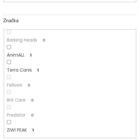
Značka
Barking Heads
0
AnimALL
1
Terra Canis
1
Fellows
0
Brit Care
0
Predator
0
ZIWI PEAK
1