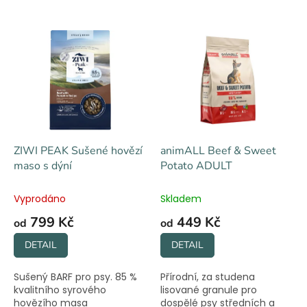
V
ý
p
i
s
p
r
o
d
ZIWI PEAK Sušené hovězí
animALL Beef & Sweet
u
maso s dýní
Potato ADULT
k
t
Vyprodáno
Skladem
ů
799 Kč
449 Kč
od
od
DETAIL
DETAIL
Sušený BARF pro psy. 85 %
Přírodní, za studena
kvalitního syrového
lisované granule pro
hovězího masa
dospělé psy středních a