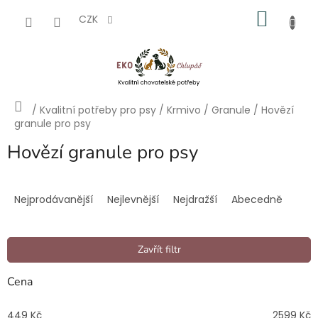
Přejít
NÁKU
na
CZK
obsah
KOŠÍK
Domů
/
Kvalitní potřeby pro psy
/
Krmivo
/
Granule
/
Hovězí
granule pro psy
Hovězí granule pro psy
Ř
a
Nejprodávanější
Nejlevnější
Nejdražší
Abecedně
z
e
n
Zavřít filtr
í
p
Cena
r
o
449
Kč
2599
Kč