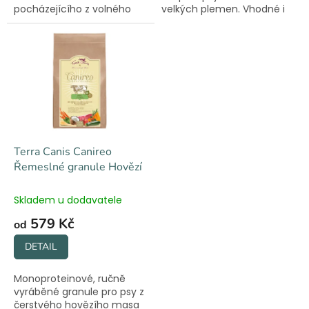
pocházejícího z volného
velkých plemen. Vhodné i
výběhu. Šetrně sušené
pro citlivé psy a březí a
vzduchem. Bez obilovin a
kojící feny.
konzervantů.
Terra Canis Canireo
Řemeslné granule Hovězí
Skladem u dodavatele
579 Kč
od
DETAIL
Monoproteinové, ručně
vyráběné granule pro psy z
čerstvého hovězího masa