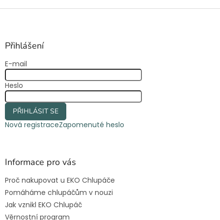
Z
á
p
a
Přihlášení
t
E-mail
í
Heslo
PŘIHLÁSIT SE
Nová registrace
Zapomenuté heslo
Informace pro vás
Proč nakupovat u EKO Chlupáče
Pomáháme chlupáčům v nouzi
Jak vznikl EKO Chlupáč
Věrnostní program