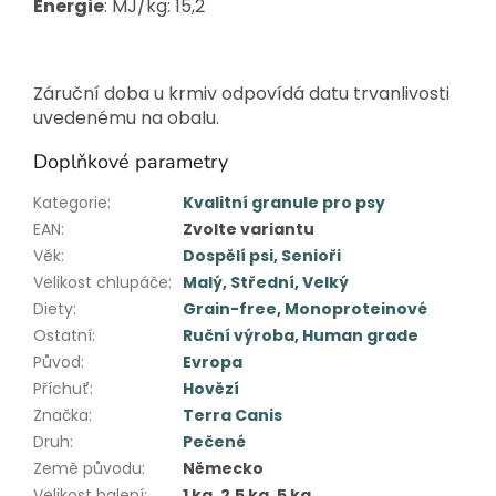
Energie
: MJ/kg: 15,2
Záruční doba u krmiv odpovídá datu trvanlivosti
uvedenému na obalu.
Doplňkové parametry
Kategorie
:
Kvalitní granule pro psy
EAN
:
Zvolte variantu
Věk
:
Dospělí psi
,
Senioři
Velikost chlupáče
:
Malý
,
Střední
,
Velký
Diety
:
Grain-free
,
Monoproteinové
Ostatní
:
Ruční výroba
,
Human grade
Původ
:
Evropa
Příchuť
:
Hovězí
Značka
:
Terra Canis
Druh
:
Pečené
Země původu
:
Německo
Velikost balení
:
1 kg, 2,5 kg, 5 kg