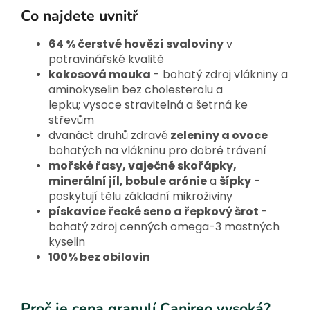
Co najdete uvnitř
64 % čerstvé hovězí svaloviny
v
potravinářské kvalitě
kokosová mouka
- bohatý zdroj vlákniny a
aminokyselin bez cholesterolu a
lepku; vysoce stravitelná a šetrná ke
střevům
dvanáct druhů zdravé
zeleniny a ovoce
bohatých na vlákninu pro dobré trávení
mořské řasy, vaječné skořápky,
minerální jíl, bobule arónie
a
šípky
-
poskytují tělu základní mikroživiny
pískavice řecké seno a řepkový šrot
-
bohatý zdroj cenných omega-3 mastných
kyselin
100% bez obilovin
Proč je cena granulí Canireo vysoká?