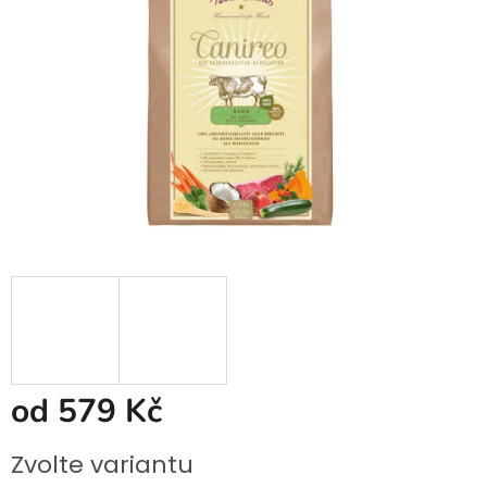
od
579 Kč
Měrná
Zvolte variantu
cena: