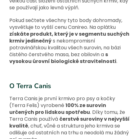
velkou část složení ostatních suchých krmiv, kdy
se používají jako levná výplň.
Pokud sečtete všechny tyto body dohromady,
vysvětluje to vyšší cenu Canireo. Na oplátku
získáte produkt, který je v segmentu suchých
krmiv jedinečný
s nekompromisní
potravinářskou kvalitou všech surovin, na bázi
čistého čerstvého masa, bez obilovin a
s
vysokou úrovní biologické stravitelnosti
.
O Terra Canis
Terra Canis je první krmivo pro psy a kočky
(Terra Felis) vyrobené
100% ze surovin
určených pro lidskou spotřebu
. Díky tomu, že
Terra Canis používá
čerstvé suroviny v nejvyšší
kvalitě
, chuť, vůně a struktura jeho krmiva se
odlišuje od ostatních na trhu a neodolá mu žádný