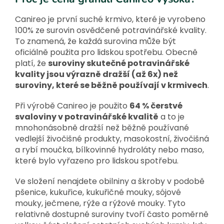
Canireo je první suché krmivo, které je vyrobeno
100% ze surovin osvědčené potravinářské kvality.
To znamená, že každá surovina může být
oficiálně použita pro lidskou spotřebu. Obecně
platí, že
suroviny skutečné potravinářské
kvality jsou výrazně dražší (až 6x) než
suroviny, které se běžně používají v krmivech
.
Při výrobě Canireo je použito
64 % čerstvé
svaloviny v potravinářské kvalitě
a to je
mnohonásobně dražší než běžně používané
vedlejší živočišné produkty, masokostní, živočišná
a rybí moučka, bílkovinné hydroláty nebo maso,
které bylo vyřazeno pro lidskou spotřebu.
Ve složení nenajdete obilniny a škroby v podobě
pšenice, kukuřice, kukuřičné mouky, sójové
mouky, ječmene, rýže a rýžové mouky. Tyto
relativně dostupné suroviny tvoří často poměrně