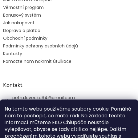
Věrnostní program
Bonusový systém
Jak nakupovat
Doprava a platba
Obchodní podmínky
Podmínky ochrany osobních údajů
Kontakty
Pomozte nám nakrmit útulkáče
Kontakt
petra.lovecka94
@
gmail.com
+420 774 131 648
Na tomto webu používáme soubory cookie. Pomáhá
nám to pochopit, co máte rádi. Na základě těchto
ekochlupac.cz
informací můžeme EKO Chlupáče neustále
vylepšovat, abyste se tady cítili co nejlépe. Dalším
procházením tohoto webu vyjadřujete souhlas s