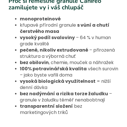
Proč si řemeslné granule Canireo
zamilujete vy i váš chlupáč
monoproteinové
křupavé přírodní granule
s vůní a chutí
čerstvého masa
vysoký podíl svaloviny
– 64 % v human
grade kvalitě
pečené, nikoliv extrudované
– přirozená
struktura a výborná chuť
bez obilovin
, chemie, mouček a náhražek
100% potravinářská kvalita
všech surovin
– jako byste vařili doma
vysoká biologická využitelnost
= nižší
denní dávka
bez nadýmání a rizika torze žaludku
–
granule v žaludku téměř nenabobtnají
transparentní složení
bez
marketingových triků