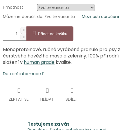
Hmotnost
Můžeme doručit do:
Zvolte variantu
Možnosti doručení
Přidat do košíku
Monoproteinové, ručně vyráběné granule pro psy z
čerstvého hovězího
masa a zeleniny. 100% přírodní
složení v
human grade
kvalitě.
Detailní informace
ZEPTAT SE
HLÍDAT
SDÍLET
Testujeme za vás
Produkty s tímto symbolem jsme sami