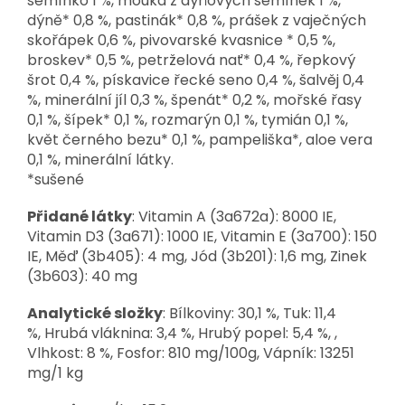
semínko 1 %, mouka z dýňových semínek 1 %,
dýně* 0,8 %, pastinák* 0,8 %, prášek z vaječných
skořápek 0,6 %, pivovarské kvasnice * 0,5 %,
broskev* 0,5 %, petrželová nať* 0,4 %, řepkový
šrot 0,4 %, pískavice řecké seno 0,4 %, šalvěj 0,4
%, minerální jíl 0,3 %, špenát* 0,2 %, mořské řasy
0,1 %, šípek* 0,1 %, rozmarýn 0,1 %, tymián 0,1 %,
květ černého bezu* 0,1 %, pampeliška*, aloe vera
0,1 %, minerální látky.
*sušené
Přidané látky
: Vitamin A (3a672a): 8000 IE,
Vitamin D3 (3a671): 1000 IE, Vitamin E (3a700): 150
IE, Měď (3b405): 4 mg, Jód (3b201): 1,6 mg, Zinek
(3b603): 40 mg
Analytické složky
: Bílkoviny: 30,1 %, Tuk: 11,4
%, Hrubá vláknina: 3,4 %, Hrubý popel: 5,4 %, ,
Vlhkost: 8 %, Fosfor: 810 mg/100g, Vápník: 13251
mg/1 kg