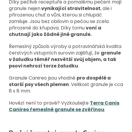
Díky pečlivé receptuře a pomalému pečení mají
granule nejen
vynikající stravitelnost
, ale i
přirozenou chuť a vůni, kterou si chlupáč
zamiluje.
Jsou bez obilovin a pečou se zcela
přirozeně do křupava. Díky tomu
voní a
chutnají jako žádné jiné granule.
Řemeslný způsob výroby a potravinářská kvalita
čerstvých vstupních surovin zajišťují, že
granule
v žaludku téměř nezvětší svůj objem, a tak
psovi nehrozí torze žaludku
.
Granule Canireo jsou vhodné
pro dospělé a
starší psy všech plemen
.
Velikost granule je cca
8 x 8 mm.
Hovězí není to pravé? Vyzkoušejte
Terra Canis
Canireo řemeslné granule se zvěřinou
.