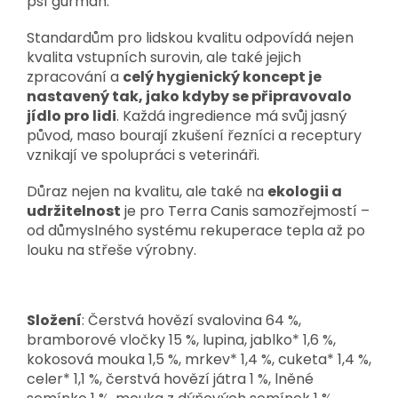
psí gurmán.
Standardům pro lidskou kvalitu odpovídá nejen
kvalita vstupních surovin, ale také jejich
zpracování a
celý hygienický koncept je
nastavený tak, jako kdyby se připravovalo
jídlo pro lidi
. Každá ingredience má svůj jasný
původ, maso bourají zkušení řezníci a receptury
vznikají ve spolupráci s veterináři.
Důraz nejen na kvalitu, ale také na
ekologii a
udržitelnost
je pro Terra Canis samozřejmostí –
od důmyslného systému rekuperace tepla až po
louku na střeše výrobny.
Složení
: Čerstvá hovězí svalovina 64 %,
bramborové vločky 15 %, lupina, jablko* 1,6 %,
kokosová mouka 1,5 %, mrkev* 1,4 %, cuketa* 1,4 %,
celer* 1,1 %, čerstvá hovězí játra 1 %, lněné