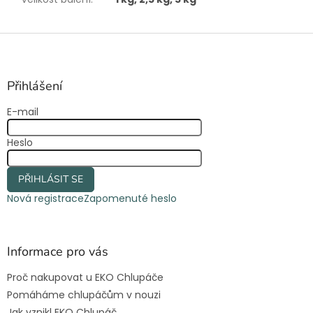
Z
á
p
a
Přihlášení
t
E-mail
í
Heslo
PŘIHLÁSIT SE
Nová registrace
Zapomenuté heslo
Informace pro vás
Proč nakupovat u EKO Chlupáče
Pomáháme chlupáčům v nouzi
Jak vznikl EKO Chlupáč