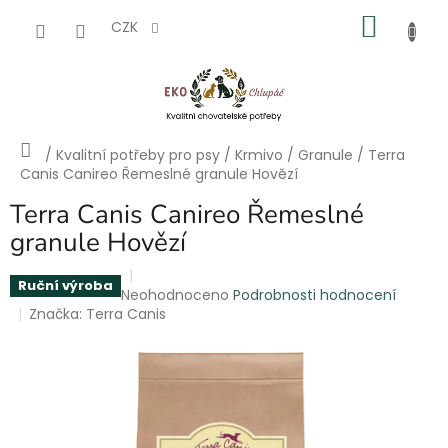
Přejít
NÁKU
na
CZK
obsah
KOŠÍK
Domů
/
Kvalitní potřeby pro psy
/
Krmivo
/
Granule
/
Terra
Canis Canireo Řemeslné granule Hovězí
Terra Canis Canireo Řemeslné
granule Hovězí
Ruční výroba
Průměrné
Neohodnoceno
Podrobnosti hodnocení
hodnocení
Značka:
Terra Canis
produktu
je
0,0
z
5
hvězdiček.