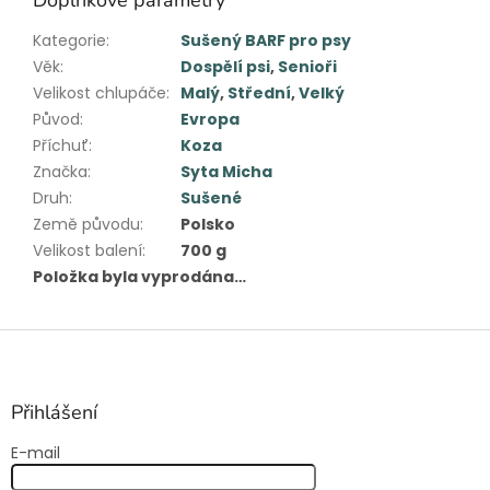
Kategorie
:
Sušený BARF pro psy
Věk
:
Dospělí psi
,
Senioři
Velikost chlupáče
:
Malý
,
Střední
,
Velký
Původ
:
Evropa
Příchuť
:
Koza
Značka
:
Syta Micha
Druh
:
Sušené
Země původu
:
Polsko
Velikost balení
:
700 g
Položka byla vyprodána…
Z
á
p
a
Přihlášení
t
E-mail
í