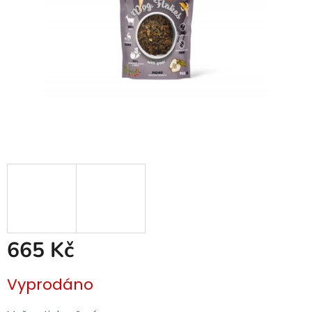
665 Kč
Měrná
Vyprodáno
cena: