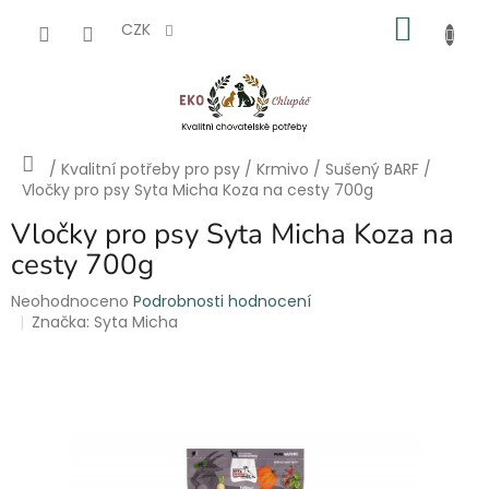
Přejít
NÁKU
na
CZK
obsah
KOŠÍK
Domů
/
Kvalitní potřeby pro psy
/
Krmivo
/
Sušený BARF
/
Vločky pro psy Syta Micha Koza na cesty 700g
Vločky pro psy Syta Micha Koza na
cesty 700g
Průměrné
Neohodnoceno
Podrobnosti hodnocení
hodnocení
Značka:
Syta Micha
produktu
je
0,0
z
5
hvězdiček.