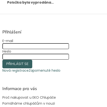
Položka byla vyprodána…
Z
á
p
a
Přihlášení
t
E-mail
í
Heslo
PŘIHLÁSIT SE
Nová registrace
Zapomenuté heslo
Informace pro vás
Proč nakupovat u EKO Chlupáče
Pomáháme chlupáčům v nouzi