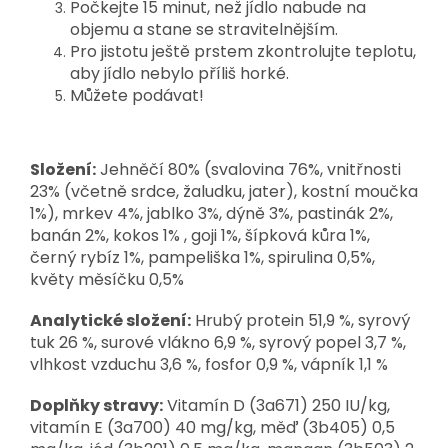
Počkejte 15 minut, než jídlo nabude na
objemu a stane se stravitelnějším.
Pro jistotu ještě prstem zkontrolujte teplotu,
aby jídlo nebylo příliš horké.
Můžete podávat!
Složení:
Jehněčí 80% (svalovina 76%, vnitřnosti
23% (včetně srdce, žaludku, jater), kostní moučka
1%), mrkev 4%, jablko 3%, dýně 3%, pastinák 2%,
banán 2%, kokos 1% , goji 1%, šípková kůra 1%,
černý rybíz 1%, pampeliška 1%, spirulina 0,5%,
květy měsíčku 0,5%
Analytické složení:
Hrubý protein 51,9 %, syrový
tuk 26 %, surové vlákno 6,9 %, syrový popel 3,7 %,
vlhkost vzduchu 3,6 %, fosfor 0,9 %, vápník 1,1 %
Doplňky stravy:
Vitamín D (3a671) 250 IU/kg,
vitamín E (3a700) 40 mg/kg, měď (3b405) 0,5