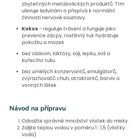
zbytečných metabolických produktů. Tím
ulevuje ledvinám a přispívá k normální
činnosti nervové soustavy.
Kokos
-
reguluje trávení a funguje jako
prevence zácpy, rostlinný tuk hydratuje
pokožku a mozek
bez obilovin, laktózy, sóji, lepku, soli a
kuřecího tuku
bez umělých konzervantů, emulgátorů,
zvýrazňovačů chuti, atraktantů, barviv a
vonných látek
Návod na přípravu
Odvažte správné množství vloček do misky.
Zalijte teplou vodou v poměru 1 : 1,5 (vločky :
voda).