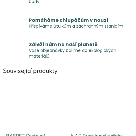
body
Pomáháme chlupáčům v nouzi
Přispíváme útulkům a záchranným stanicím
Záleží nám na naší planetě
Vaše objednávky balíme do ekologických
materiálů
Související produkty
BAFPET Cestovní
NAP Proteinová tyčinka