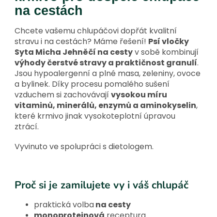
na cestách
Chcete vašemu chlupáčovi dopřát kvalitní
stravu i na cestách? Máme řešení!
Psí vločky
Syta Micha Jehněčí na cesty
v sobě kombinují
výhody čerstvé stravy a praktičnost granulí
.
Jsou hypoalergenní a plné masa, zeleniny, ovoce
a bylinek. Díky procesu pomalého sušení
vzduchem si zachovávají
vysokou míru
vitaminů, minerálů, enzymů a aminokyselin
,
které krmivo jinak vysokoteplotní úpravou
ztrácí
.
Vyvinuto ve spolupráci s dietologem.
Proč si je zamilujete vy i váš chlupáč
praktická volba
na cesty
monoproteinová
receptura