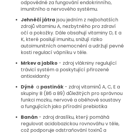
odpovědné za fungování endokrinního,
imunitního a nervového systému.
Jehněčí játra
jsou jedním z nejbohatších
zdrojů vitaminu A, nezbytného pro zdraví
očí a pokožky. Dále obsahují vitaminy D, E a
K, které posilují imunitu, snižují riziko
autoimunitních onemocnění a udržují pevné
kosti regulací vápníku v těle.
Mrkev a jablko
- zdroj
vlákniny regulující
trávicí systém a poskytující přirozené
antioxidanty
Dýně
a
pastinák
- zdroj vitaminů A, C, E a
skupiny B (B6 a B9) důležitých pro správnou
funkci mozku, nervové a oběhové soustavy
a fungujících jako přírodní prebiotika
Banán
- zdroj draslíku, který pomáhá
regulovat acidobazickou rovnováhu v těle,
což podporuje odstraňování toxinů a