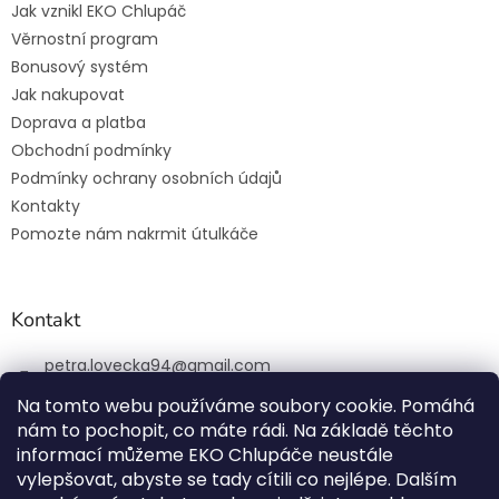
Jak vznikl EKO Chlupáč
Věrnostní program
Bonusový systém
Jak nakupovat
Doprava a platba
Obchodní podmínky
Podmínky ochrany osobních údajů
Kontakty
Pomozte nám nakrmit útulkáče
Kontakt
petra.lovecka94
@
gmail.com
+420 774 131 648
Na tomto webu používáme soubory cookie. Pomáhá
nám to pochopit, co máte rádi. Na základě těchto
ekochlupac.cz
informací můžeme EKO Chlupáče neustále
vylepšovat, abyste se tady cítili co nejlépe. Dalším