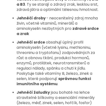
a B3
. Ty se starají o zdravý zrak, lesklou srst,
zdravá játra a optimální tělesnou hmotnost.
Jehněčí droby
-
neocenitelný zdroj mnoha
živin, včetně vitaminů, minerálů a
aminokyselin nezbytných pro
zdravé srdce
a zrak
Jehněčí srdce
obsahují úplný profil
aminokyselin (včetně lysinu, methioninu,
threoninu a tryptofanu) zodpovědných za
růst a obnovu tkání, produkci hormonů,
enzymů, protilátek, neurotransmiterů a
regulaci nálady, spánku a chuti k jídlu.
Poskytuje také vitamíny B, železo, zinek a
selen, které podporují
správnou funkci
imunitního systému
.
Jehněčí žaludky
jsou bohaté na lehce
stravitelné bílkoviny a esenciální minerály
(železo, měď, zinek, selen, hořčík, fosfor)