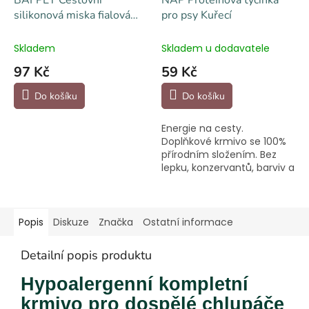
silikonová miska fialová
pro psy Kuřecí
380 ml
Skladem
Skladem u dodavatele
97 Kč
59 Kč
Do košíku
Do košíku
Energie na cesty.
Doplňkové krmivo se 100%
přírodním složením. Bez
lepku, konzervantů, barviv a
umělých příchutí.
Popis
Diskuze
Značka
Ostatní informace
Detailní popis produktu
Hypoalergenní kompletní
krmivo pro dospělé chlupáče