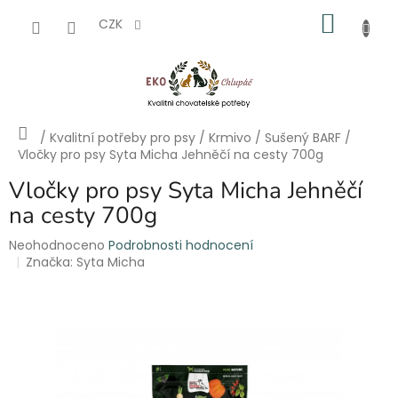
Přejít
NÁKU
na
CZK
obsah
KOŠÍK
Domů
/
Kvalitní potřeby pro psy
/
Krmivo
/
Sušený BARF
/
Vločky pro psy Syta Micha Jehněčí na cesty 700g
Vločky pro psy Syta Micha Jehněčí
na cesty 700g
Průměrné
Neohodnoceno
Podrobnosti hodnocení
hodnocení
Značka:
Syta Micha
produktu
je
0,0
z
5
hvězdiček.