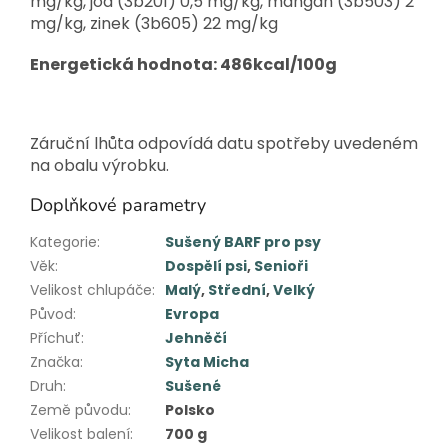
mg/kg, jód (3b201) 0,5 mg/kg, mangan (3b503) 2
mg/kg, zinek (3b605) 22 mg/kg
Energetická hodnota: 486kcal/100g
Záruční lhůta odpovídá datu spotřeby uvedeném
na obalu výrobku.
Doplňkové parametry
Kategorie
:
Sušený BARF pro psy
Věk
:
Dospělí psi
,
Senioři
Velikost chlupáče
:
Malý
,
Střední
,
Velký
Původ
:
Evropa
Příchuť
:
Jehněčí
Značka
:
Syta Micha
Druh
:
Sušené
Země původu
:
Polsko
Velikost balení
:
700 g