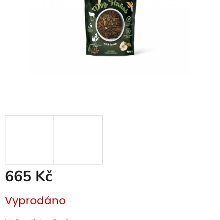
665 Kč
Měrná
Vyprodáno
cena: