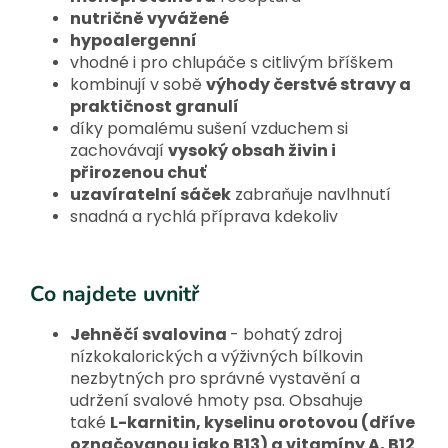
nutričně vyvážené
hypoalergenní
vhodné i pro chlupáče s citlivým bříškem
kombinují v sobě
výhody čerstvé stravy a
praktičnost granulí
díky pomalému sušení vzduchem si
zachovávají
vysoký obsah živin i
přirozenou chuť
uzavíratelní sáček
zabraňuje navlhnutí
snadná a rychlá příprava kdekoliv
Co najdete uvnitř
Jehněčí svalovina
- bohatý zdroj
nízkokalorických a výživných bílkovin
nezbytných pro správné vystavění a
udržení svalové hmoty psa. Obsahuje
také
L-karnitin, kyselinu orotovou (dříve
označovanou jako B13) a vitamíny A, B12