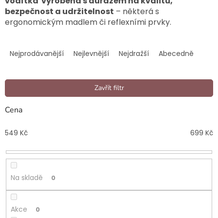
vodítka vyrobená s důrazem na kvalitu,
bezpečnost a udržitelnost
– některá s
ergonomickým madlem či reflexními prvky.
Ř
a
Nejprodávanější
Nejlevnější
Nejdražší
Abecedně
z
e
n
Zavřít filtr
í
p
Cena
r
o
549
Kč
699
Kč
d
u
k
t
Na skladě
0
ů
Akce
0