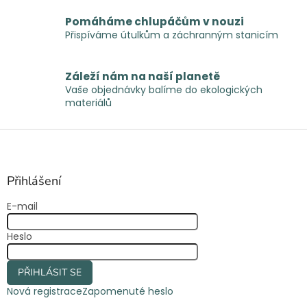
k
y
Pomáháme chlupáčům v nouzi
v
Přispíváme útulkům a záchranným stanicím
ý
p
i
Záleží nám na naší planetě
s
Vaše objednávky balíme do ekologických
u
materiálů
Z
á
p
a
Přihlášení
t
E-mail
í
Heslo
PŘIHLÁSIT SE
Nová registrace
Zapomenuté heslo