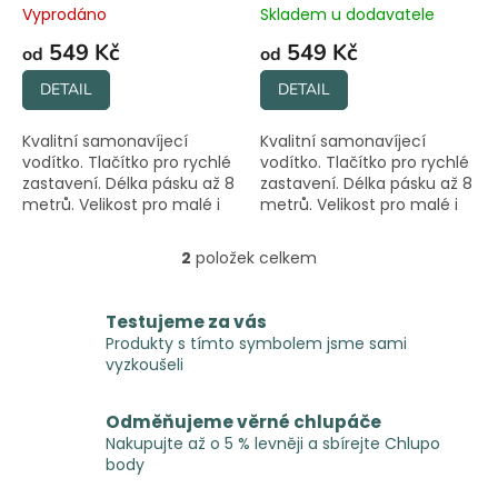
t
Vyprodáno
Skladem u dodavatele
ů
549 Kč
549 Kč
od
od
DETAIL
DETAIL
Kvalitní samonavíjecí
Kvalitní samonavíjecí
vodítko. Tlačítko pro rychlé
vodítko. Tlačítko pro rychlé
zastavení. Délka pásku až 8
zastavení. Délka pásku až 8
metrů. Velikost pro malé i
metrů. Velikost pro malé i
velké chlupáče.
velké chlupáče.
2
položek celkem
O
v
l
Testujeme za vás
á
Produkty s tímto symbolem jsme sami
d
vyzkoušeli
a
c
í
Odměňujeme věrné chlupáče
p
Nakupujte až o 5 % levněji a sbírejte Chlupo
r
body
v