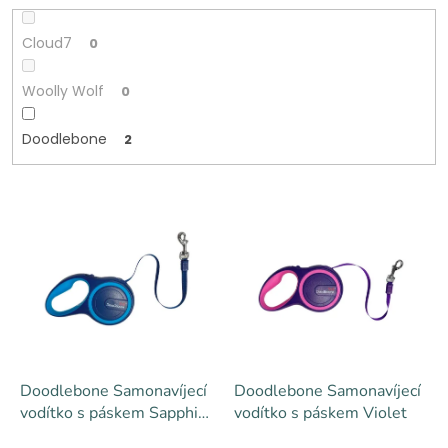
Cloud7
0
Woolly Wolf
0
Doodlebone
2
V
ý
p
i
s
p
r
o
d
Doodlebone Samonavíjecí
Doodlebone Samonavíjecí
u
vodítko s páskem Sapphire
vodítko s páskem Violet
k
Blue