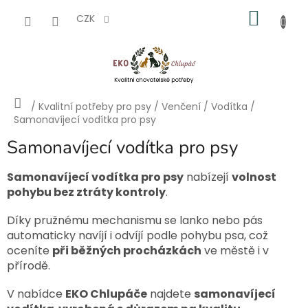
Přejít
NÁKU
na
CZK
obsah
KOŠÍK
Domů
/
Kvalitní potřeby pro psy
/
Venčení
/
Vodítka
/
Samonavíjecí vodítka pro psy
Samonavíjecí vodítka pro psy
Samonavíjecí vodítka pro psy
nabízejí
volnost
pohybu bez ztráty kontroly
.
Díky pružnému mechanismu se lanko nebo pás
automaticky navíjí i odvíjí podle pohybu psa, což
oceníte
při běžných procházkách
ve městě i v
přírodě.
V nabídce
EKO Chlupáče
najdete
samonavíjecí