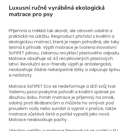
Luxusní ručně vyráběná ekologická
matrace pro psy
Příjemná a měkká tak akorát, ale zároveň odolná a
praktická na údržbu. Rexproduct přichází s kvalitní a
ekologickou matrací, která je nejen pohodlná, ale taky
šetrná k přírodě. Výplň matrace je tvořena inovativní
SoftPET pěnou, získanou recyklací plastového odpadu.
Matrace obsahuje až 43 recyklovaných plastových
lahví. Revoluční eco-friendly výplň je antialergická,
neobsahuje žádné nebezpečné látky a odpuzuje špínu
a nečistoty.
Matrace SoftPET Eco se nedeformuje a drží svůj tvar.
Vašemu psovi poskytne pohodlí a kvalitní spánek po
dlouhou dobu. Potah matrace je příjemný na omak,
odolný proti škrábancům a můžete ho omývat pod
proudem vody nebo sundat a vyprat v pračce, takže
matrace zůstává čistá a pořád vypadá jako nová.
Matrace neabsorbuje pachy.
Všechny pelíšky a matrace Rexproduct se vyrábí v EU.