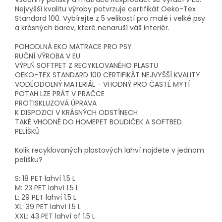
Nejvyšší kvalitu výroby potvrzuje certifikát Oeko-Tex
Standard 100. Vybírejte z 5 velikostí pro malé i velké psy
a krásných barev, které nenaruší váš interiér.
POHODLNÁ EKO MATRACE PRO PSY
RUČNÍ VÝROBA V EU
VÝPLŇ SOFTPET Z RECYKLOVANÉHO PLASTU
OEKO-TEX STANDARD 100 CERTIFIKÁT NEJVYŠŠÍ KVALITY
VODĚODOLNÝ MATERIÁL - VHODNÝ PRO ČASTÉ MYTÍ
POTAH LZE PRÁT V PRAČCE
PROTISKLUZOVÁ ÚPRAVA
K DISPOZICI V KRÁSNÝCH ODSTÍNECH
TAKÉ VHODNÉ DO HOMEPET BOUDIČEK A SOFTBED
PELÍŠKŮ
Kolik recyklovaných plastových lahví najdete v jednom
pelíšku?
S: 18 PET lahví 1.5 L
M: 23 PET lahví 1.5 L
L: 29 PET lahví 1.5 L
XL: 39 PET lahví 1.5 L
XXL: 43 PET lahví of 1.5 L