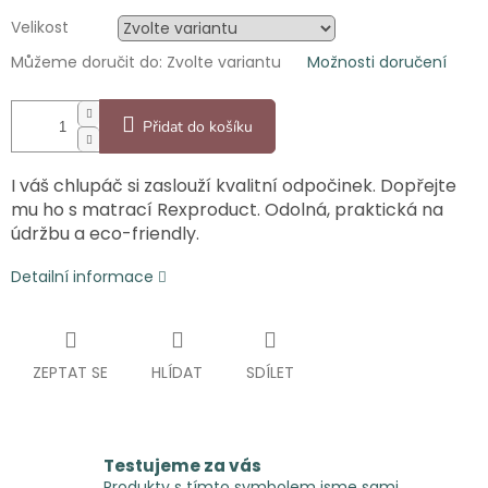
Velikost
Můžeme doručit do:
Zvolte variantu
Možnosti doručení
Přidat do košíku
I váš chlupáč si zaslouží kvalitní odpočinek. Dopřejte
mu ho s matrací Rexproduct. Odolná, praktická na
údržbu a eco-friendly.
Detailní informace
ZEPTAT SE
HLÍDAT
SDÍLET
Testujeme za vás
Produkty s tímto symbolem jsme sami