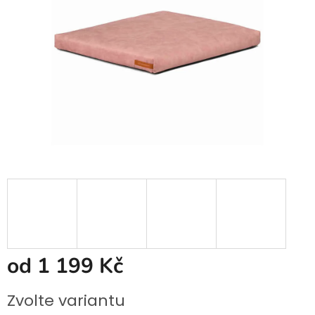
od
1 199 Kč
Měrná
Zvolte variantu
cena: