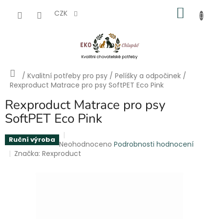
Přejít
NÁKU
na
CZK
obsah
KOŠÍK
Domů
/
Kvalitní potřeby pro psy
/
Pelíšky a odpočinek
/
Rexproduct Matrace pro psy SoftPET Eco Pink
Rexproduct Matrace pro psy
SoftPET Eco Pink
Ruční výroba
Průměrné
Neohodnoceno
Podrobnosti hodnocení
hodnocení
Značka:
Rexproduct
produktu
je
0,0
z
5
hvězdiček.