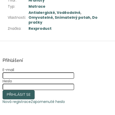
Tvar
:
Hranatý
Typ
:
Matrace
Antialergické
,
Voděodolné
,
Vlastnosti
:
Omyvatelné
,
Snímatelný potah
,
Do
pračky
Značka
:
Rexproduct
Z
á
p
a
Přihlášení
t
E-mail
í
Heslo
PŘIHLÁSIT SE
Nová registrace
Zapomenuté heslo