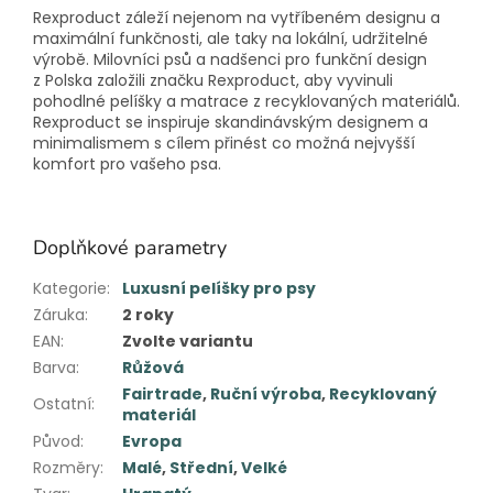
Rexproduct záleží nejenom na vytříbeném designu a
maximální funkčnosti, ale taky na lokální, udržitelné
výrobě. Milovníci psů a nadšenci pro funkční design
z Polska založili značku Rexproduct, aby vyvinuli
pohodlné pelíšky a matrace z recyklovaných materiálů.
Rexproduct se inspiruje skandinávským designem a
minimalismem s cílem přinést co možná nejvyšší
komfort pro vašeho psa.
Doplňkové parametry
Kategorie
:
Luxusní pelíšky pro psy
Záruka
:
2 roky
EAN
:
Zvolte variantu
Barva
:
Růžová
Fairtrade
,
Ruční výroba
,
Recyklovaný
Ostatní
:
materiál
Původ
:
Evropa
Rozměry
:
Malé
,
Střední
,
Velké