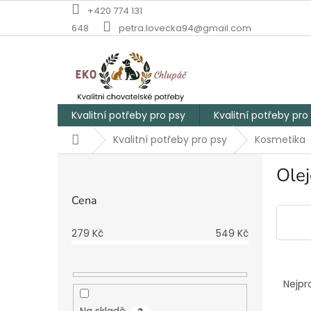
Přejít
+420 774 131
na
648
petra.lovecka94@gmail.com
obsah
Kvalitní potřeby pro psy
Kvalitní potřeby pro
Domů
Kvalitní potřeby pro psy
Kosmetika
P
Olej
o
s
Cena
t
r
279
Kč
549
Kč
a
n
Ř
n
a
í
Nejpr
z
p
Na skladě