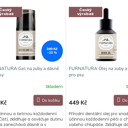
Český
Český
ýrobek
výrobek
349 Kč
–20 %
ATURA Gel na zuby a dásně
FURNATURA Olej na zuby a
sy
pro psy
Skladem
Do košíku
Do
 Kč
449 Kč
činnou a šetrnou každodenní
Přírodní dentální olej pro sna
Čistí, zklidňuje a osvěžuje dutinu
účinnou každodenní péči o c
 a zanechává dásně a v
vašeho chlupáče. Zklidňuje d