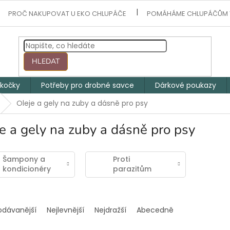
PROČ NAKUPOVAT U EKO CHLUPÁČE
POMÁHÁME CHLUPÁČŮM 
HLEDAT
 kočky
Potřeby pro drobné savce
Dárkové poukazy
Oleje a gely na zuby a dásně pro psy
e a gely na zuby a dásně pro psy
Šampony a
Proti
kondicionéry
parazitům
odávanější
Nejlevnější
Nejdražší
Abecedně