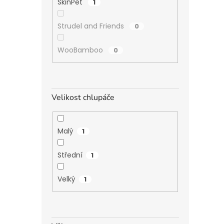
SkinPet
1
Strudel and Friends
0
WooBamboo
0
Velikost chlupáče
Malý
1
Střední
1
Velký
1