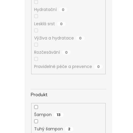
Hydratační
0
Lesklá srst
0
Výživa a hydratace
0
Rozčesávání
0
Pravidelné péče a prevence
0
Produkt
Šampon
13
Tuhý šampon
2