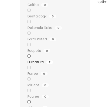
optim
Caltha
0
Dentaldogx
0
Dokonalá láska
0
Earth Rated
0
Ecopets
0
Furnatura
2
Furree
0
MiDent
0
Puaree
0