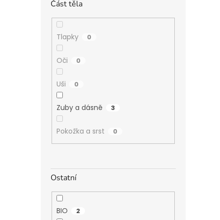
Část těla
Tlapky
0
Oči
0
Uši
0
Zuby a dásně
3
Pokožka a srst
0
Ostatní
BIO
2