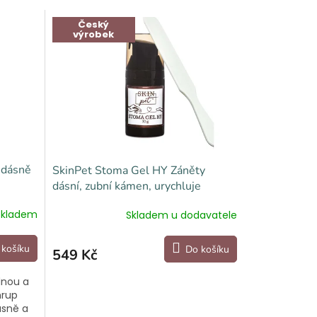
Český
výrobek
 dásně
SkinPet Stoma Gel HY Záněty
dásní, zubní kámen, urychluje
hojení, rány v tlamě
Skladem
Skladem u dodavatele
 košíku
Do košíku
549 Kč
dnou a
hrup
ásně a