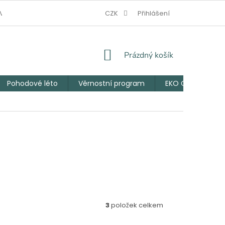
V NOUZI
JAK VZNIKL EKO CHLUPÁČ
CZK
Přihlášení
VĚRNOSTNÍ PROGRAM
NÁKUPNÍ
Prázdný košík
KOŠÍK
Pohodové léto
Věrnostní program
EKO Chlupáčův 
3
položek celkem