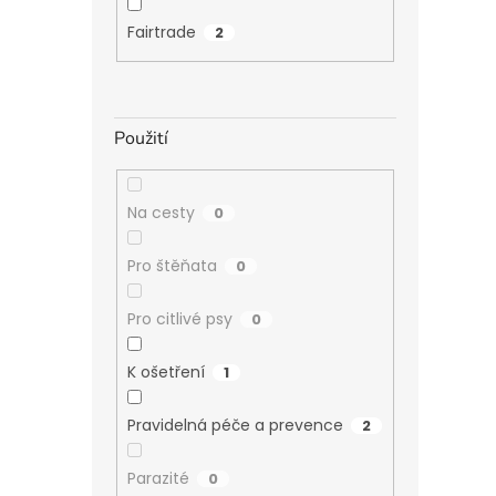
Fairtrade
2
Použití
Na cesty
0
Pro štěňata
0
Pro citlivé psy
0
K ošetření
1
Pravidelná péče a prevence
2
Parazité
0