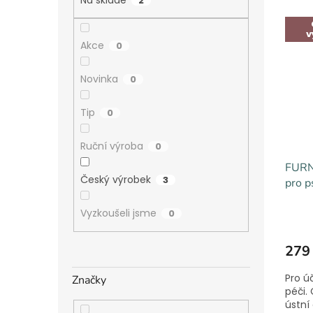
e
a
2
V
n
n
ý
í
e
v
p
p
Akce
l
0
i
r
s
o
Novinka
0
p
d
r
u
Tip
0
o
k
d
t
Ruční výroba
0
u
ů
FURN
k
Český výrobek
3
pro p
t
ů
Vyzkoušeli jsme
0
279
Pro ú
Značky
péči. 
ústní