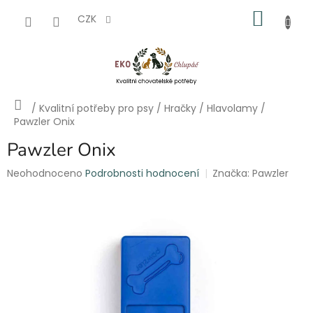
Přejít
NÁKU
na
CZK
obsah
KOŠÍK
Domů
/
Kvalitní potřeby pro psy
/
Hračky
/
Hlavolamy
/
Pawzler Onix
Pawzler Onix
Průměrné
Neohodnoceno
Podrobnosti hodnocení
Značka:
Pawzler
hodnocení
produktu
je
0,0
z
5
hvězdiček.