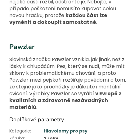
nějaké části rozbil, odstraňte je. Nebojte, v
případě poškození nemusíte kupovat celou
novou hračku, protože
každou část lze
vyměnit a dokoupit samostatně
.
Pawzler
Slovinská značka Pawzler vznikla, jak jinak, než z
lásky k chlupáčům. Pes, který se nudí, může mít
sklony k problematickému chování, a proto
Pawzler mezi pejskaři rozšiřuje povědomí o tom,
že stejně jako procházky je důležité i mentální
cvičení. Výrobky Pawzler se vyrábí
v Evropě z
kvalitních a zdravotně nezávadných
materiálů
.
Doplňkové parametry
Kategorie
:
Hlavolamy pro psy
Záruka
:
2 roky