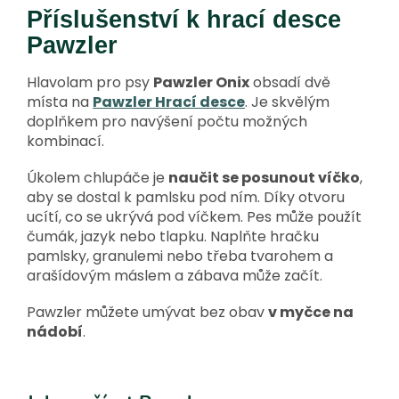
Příslušenství k hrací desce
Pawzler
Hlavolam pro psy
Pawzler Onix
obsadí dvě
místa na
Pawzler Hrací desce
. Je skvělým
doplňkem pro navýšení počtu možných
kombinací.
Úkolem chlupáče je
naučit se posunout víčko
,
aby se dostal k pamlsku pod ním. Díky otvoru
ucítí, co se ukrývá pod víčkem. Pes může použít
čumák, jazyk nebo tlapku. Naplňte hračku
pamlsky, granulemi nebo třeba tvarohem a
arašídovým máslem a zábava může začít.
Pawzler můžete umývat bez obav
v myčce na
nádobí
.