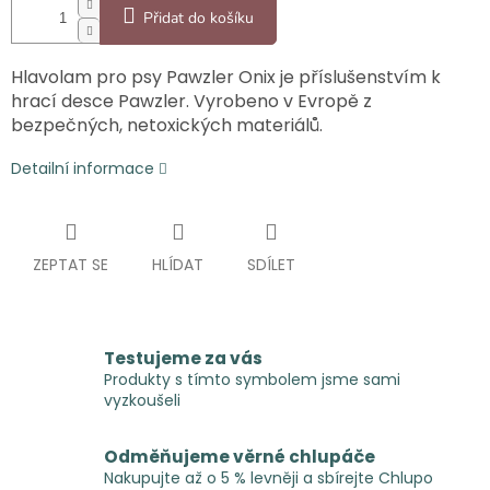
Přidat do košíku
Hlavolam pro psy Pawzler Onix je příslušenstvím k
hrací desce Pawzler. Vyrobeno v Evropě z
bezpečných, netoxických materiálů.
Detailní informace
ZEPTAT SE
HLÍDAT
SDÍLET
Testujeme za vás
Produkty s tímto symbolem jsme sami
vyzkoušeli
Odměňujeme věrné chlupáče
Nakupujte až o 5 % levněji a sbírejte Chlupo