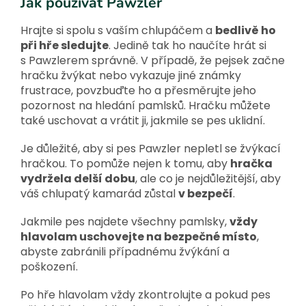
Jak používat Pawzler
Hrajte si spolu s vaším chlupáčem a
bedlivě ho
při hře sledujte
. Jedině tak ho naučíte hrát si
s Pawzlerem správně. V případě, že pejsek začne
hračku žvýkat nebo vykazuje jiné známky
frustrace, povzbuďte ho a přesměrujte jeho
pozornost na hledání pamlsků. Hračku můžete
také uschovat a vrátit ji, jakmile se pes uklidní.
Je důležité, aby si pes Pawzler nepletl se žvýkací
hračkou. To pomůže nejen k tomu, aby
hračka
vydržela delší dobu
, ale co je nejdůležitější, aby
váš chlupatý kamarád zůstal
v bezpečí
.
Jakmile pes najdete všechny pamlsky,
vždy
hlavolam uschovejte na bezpečné místo
,
abyste zabránili případnému žvýkání a
poškození.
Po hře hlavolam vždy zkontrolujte a pokud pes