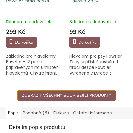
Pawzler Hrací deska
Pawzler Zoey
Skladem u dodavatele
Skladem u dodavatele
299 Kč
99 Kč
Do košíku
Do košíku
Základna pro hlavolamy
Hlavolam pro psy Pawzler
Pawzler – 12 pozic
Zoey je příslušenstvím k
připravených na umístění
hrací desce Pawzler.
hlavolamů. Chytré hraní,
Vyrobeno v Evropě z
které zabaví hlavu i
bezpečných, netoxických
čumáček.
materiálů.
ZOBRAZIT VŠECHNY SOUVISEJÍCÍ PRODUKTY
Popis
Podobné (6)
Diskuze
Ostatní informace
Detailní popis produktu