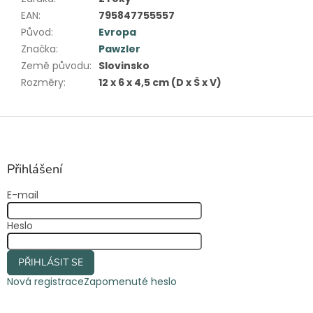
EAN
:
795847755557
Původ
:
Evropa
Značka
:
Pawzler
Země původu
:
Slovinsko
Rozměry
:
12 x 6 x 4,5 cm (D x Š x V)
Z
á
p
a
Přihlášení
t
E-mail
í
Heslo
PŘIHLÁSIT SE
Nová registrace
Zapomenuté heslo