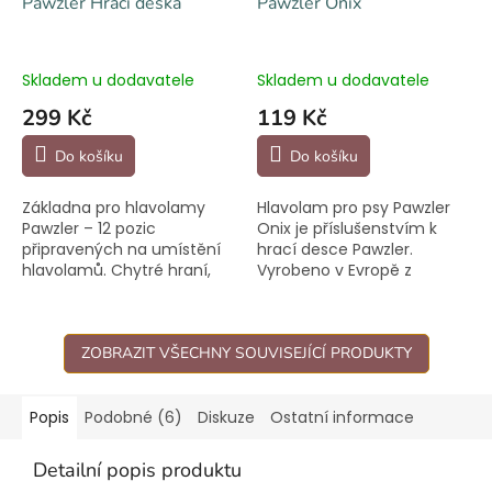
Pawzler Hrací deska
Pawzler Onix
Skladem u dodavatele
Skladem u dodavatele
299 Kč
119 Kč
Do košíku
Do košíku
Základna pro hlavolamy
Hlavolam pro psy Pawzler
Pawzler – 12 pozic
Onix je příslušenstvím k
připravených na umístění
hrací desce Pawzler.
hlavolamů. Chytré hraní,
Vyrobeno v Evropě z
které zabaví hlavu i
bezpečných, netoxických
čumáček.
materiálů.
ZOBRAZIT VŠECHNY SOUVISEJÍCÍ PRODUKTY
Popis
Podobné (6)
Diskuze
Ostatní informace
Detailní popis produktu