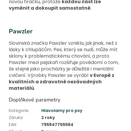
novou hračku, protože
každou část lze
vyměnit a dokoupit samostatně
.
Pawzler
Slovinská značka Pawzler vznikla, jak jinak, než z
lásky k chlupáčům. Pes, který se nudí, může mít
sklony k problematickému chování, a proto
Pawzler mezi pejskaři rozšiřuje povědomí o tom,
že stejně jako procházky je důležité i mentální
cvičení. Výrobky Pawzler se vyrábí
v Evropě z
kvalitních a zdravotně nezávadných
materiálů
.
Doplňkové parametry
Kategorie
:
Hlavolamy pro psy
Záruka
:
2 roky
EAN
:
795847755564