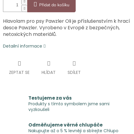
Přidat do košíku
Hlavolam pro psy Pawzler Oli je příslušenstvím k hrací
desce Pawzler. Vyrobeno v Evropě z bezpečných,
netoxických materiálů.
Detailní informace
ZEPTAT SE
HLÍDAT
SDÍLET
Testujeme za vás
Produkty s tímto symbolem jsme sami
vyzkoušeli
Odměňujeme věrné chlupáče
Nakupujte až o 5 % levněji a sbírejte Chlupo