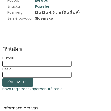
Původ
:
Evropa
Značka
:
Pawzler
Rozměry
:
12 x 12 x 4,5 cm (D x Š x V)
Země původu
:
Slovinsko
Z
á
p
a
Přihlášení
t
E-mail
í
Heslo
PŘIHLÁSIT SE
Nová registrace
Zapomenuté heslo
Informace pro vás