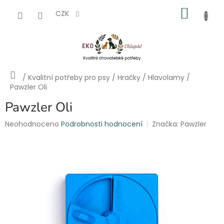
Přejít
NÁKU
na
CZK
obsah
KOŠÍK
Domů
/
Kvalitní potřeby pro psy
/
Hračky
/
Hlavolamy
/
Pawzler Oli
Pawzler Oli
Průměrné
Neohodnoceno
Podrobnosti hodnocení
Značka:
Pawzler
hodnocení
produktu
je
0,0
z
5
hvězdiček.