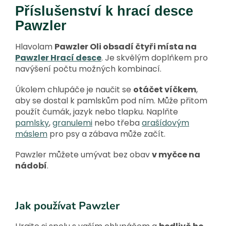
Příslušenství k hrací desce
Pawzler
Hlavolam
Pawzler Oli obsadí čtyři místa na
Pawzler Hrací desce
. Je skvělým doplňkem pro
navýšení počtu možných kombinací.
Úkolem chlupáče je naučit se
otáčet víčkem
,
aby se dostal k pamlskům pod ním. Může přitom
použít čumák, jazyk nebo tlapku. Naplňte
pamlsky
,
granulemi
nebo třeba
arašídovým
máslem
pro psy a zábava může začít.
Pawzler můžete umývat bez obav
v myčce na
nádobí
.
Jak používat Pawzler