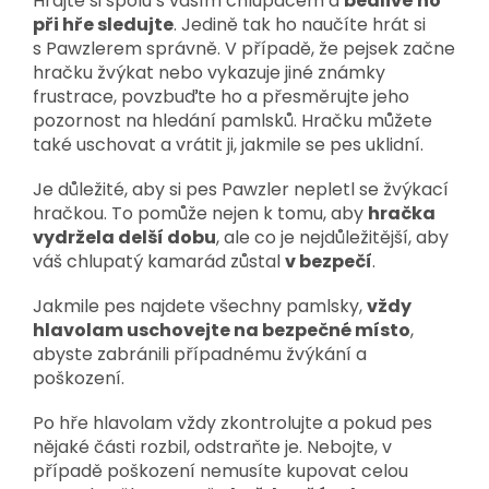
Hrajte si spolu s vaším chlupáčem a
bedlivě ho
při hře sledujte
. Jedině tak ho naučíte hrát si
s Pawzlerem správně. V případě, že pejsek začne
hračku žvýkat nebo vykazuje jiné známky
frustrace, povzbuďte ho a přesměrujte jeho
pozornost na hledání pamlsků. Hračku můžete
také uschovat a vrátit ji, jakmile se pes uklidní.
Je důležité, aby si pes Pawzler nepletl se žvýkací
hračkou. To pomůže nejen k tomu, aby
hračka
vydržela delší dobu
, ale co je nejdůležitější, aby
váš chlupatý kamarád zůstal
v bezpečí
.
Jakmile pes najdete všechny pamlsky,
vždy
hlavolam uschovejte na bezpečné místo
,
abyste zabránili případnému žvýkání a
poškození.
Po hře hlavolam vždy zkontrolujte a pokud pes
nějaké části rozbil, odstraňte je. Nebojte, v
případě poškození nemusíte kupovat celou