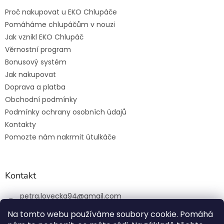
Proč nakupovat u EKO Chlupáče
Pomáháme chlupáčům v nouzi
Jak vznikl EKO Chlupáč
Věrnostní program
Bonusový systém
Jak nakupovat
Doprava a platba
Obchodní podmínky
Podmínky ochrany osobních údajů
Kontakty
Pomozte nám nakrmit útulkáče
Kontakt
petra.lovecka94
@
gmail.com
+420 774 131 648
Na tomto webu používáme soubory cookie. Pomáhá