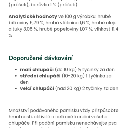
(prášek), borůvka 1 % (prášek)
Analytické hodnoty
ve 100 g výrobku: hrubé
bílkoviny 5,79 %, hrubá vláknina 1,6 %, hrubé oleje
a tuky 3,08 %, hrubé popeloviny 1,07 %, vlhkost 11,4
%
Doporučené dávkování
malí chlupáči
(do 10 kg) ½ tyčinky za den
střední chlupáči
(10-20 kg) 1 tyčinka za
den
velcí chlupáči
(nad 20 kg) 2 tyčinky za den
Množství podávaného pamlsku vždy přizpůsobte
hmotnosti, aktivitě a celkové kondici vašeho
chlupáče. Při podání pamlsku nenechávejte psa