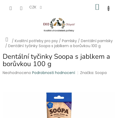
Přejít
NÁKU
na
CZK
obsah
KOŠÍK
Domů
/
Kvalitní potřeby pro psy
/
Pamlsky
/
Dentální pamlsky
/
Dentální tyčinky Soopa s jablkem a borůvkou 100 g
Dentální tyčinky Soopa s jablkem a
borůvkou 100 g
Průměrné
Neohodnoceno
Podrobnosti hodnocení
Značka:
Soopa
hodnocení
produktu
je
0,0
z
5
hvězdiček.