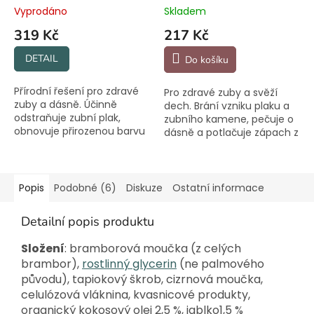
Vyprodáno
Skladem
319 Kč
217 Kč
DETAIL
Do košíku
Přírodní řešení pro zdravé
Pro zdravé zuby a svěží
zuby a dásně. Účinně
dech. Brání vzniku plaku a
odstraňuje zubní plak,
zubního kamene, pečuje o
obnovuje přirozenou barvu
dásně a potlačuje zápach z
zubní skloviny a zanechává
tlamy. Bez chemie.
svěží dech.
Popis
Podobné (6)
Diskuze
Ostatní informace
Detailní popis produktu
Složení
: bramborová moučka (z celých
brambor),
rostlinný glycerin
(ne palmového
původu), tapiokový škrob, cizrnová moučka,
celulózová vláknina, kvasnicové produkty,
organický kokosový olej 2,5 %, jablko1,5 %