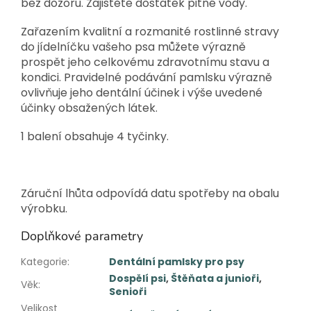
bez dozoru. Zajistěte dostatek pitné vody.
Zařazením kvalitní a rozmanité rostlinné stravy
do jídelníčku vašeho psa můžete výrazně
prospět jeho celkovému zdravotnímu stavu a
kondici. Pravidelné podávání pamlsku výrazně
ovlivňuje jeho dentální účinek i výše uvedené
účinky obsažených látek.
1 balení obsahuje 4 tyčinky.
Záruční lhůta odpovídá datu spotřeby na obalu
výrobku.
Doplňkové parametry
Kategorie
:
Dentální pamlsky pro psy
Dospělí psi
,
Štěňata a junioři
,
Věk
:
Senioři
Velikost