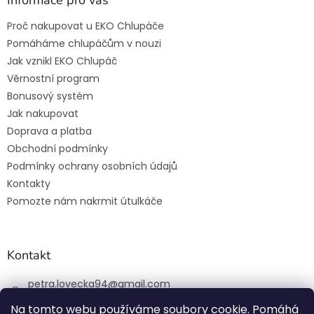
Proč nakupovat u EKO Chlupáče
Pomáháme chlupáčům v nouzi
Jak vznikl EKO Chlupáč
Věrnostní program
Bonusový systém
Jak nakupovat
Doprava a platba
Obchodní podmínky
Podmínky ochrany osobních údajů
Kontakty
Pomozte nám nakrmit útulkáče
Kontakt
petra.lovecka94
@
gmail.com
+420 774 131 648
Na tomto webu používáme soubory cookie. Pomáhá