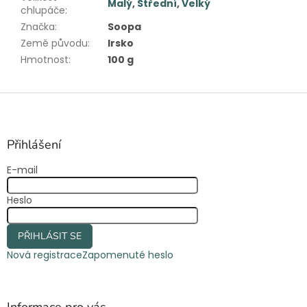
Malý
,
Střední
,
Velký
chlupáče
:
Značka
:
Soopa
Země původu
:
Irsko
Hmotnost
:
100 g
Z
á
p
a
Přihlášení
t
E-mail
í
Heslo
PŘIHLÁSIT SE
Nová registrace
Zapomenuté heslo
Informace pro vás