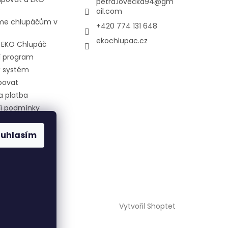
petra.lovecka94
@
gm
e
ail.com
e chlupáčům v
+420 774 131 648
ekochlupac.cz
l EKO Chlupáč
í program
 systém
povat
a platba
í podmínky
 ochrany
 údajů
ouhlasím
 nám nakrmit
Vytvořil Shoptet