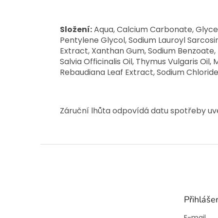
Složení:
Aqua, Calcium Carbonate, Glycer
Pentylene Glycol, Sodium Lauroyl Sarcosi
Extract, Xanthan Gum, Sodium Benzoate, P
Salvia Officinalis Oil, Thymus Vulgaris Oil,
Rebaudiana Leaf Extract, Sodium Chloride, 
Záruční lhůta odpovídá datu spotřeby u
Z
á
p
a
t
Přihláše
í
E-mail