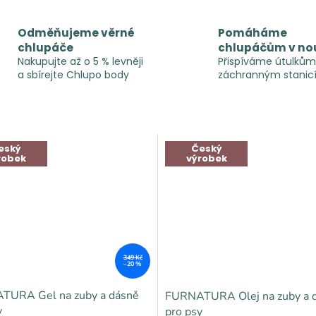
Odměňujeme věrné
Pomáháme
chlupáče
chlupáčům v no
Nakupujte až o 5 % levněji
Přispíváme útulkům
a sbírejte Chlupo body
záchranným stanic
eský
Český
robek
výrobek
349 Kč
–20 %
TURA Gel na zuby a dásně
FURNATURA Olej na zuby a 
y
pro psy