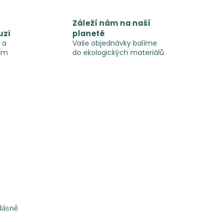
Záleží nám na naší
uzi
planetě
 a
Vaše objednávky balíme
ím
do ekologických materiálů
dásně