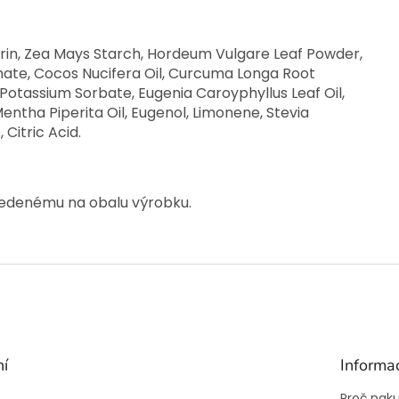
in, Zea Mays Starch, Hordeum Vulgare Leaf Powder,
nate, Cocos Nucifera Oil, Curcuma Longa Root
otassium Sorbate, Eugenia Caroyphyllus Leaf Oil,
 Mentha Piperita Oil, Eugenol, Limonene, Stevia
Citric Acid.
vedenému na obalu výrobku.
ní
Informa
Proč nak