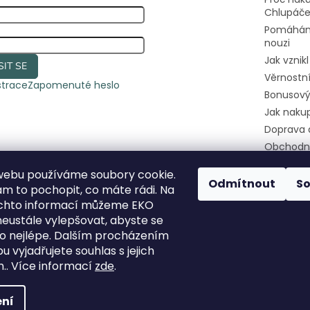
Chlupáč
Pomáhám
nouzi
Jak vznik
SIT SE
Věrnostn
strace
Zapomenuté heslo
Bonusový
Jak naku
Doprava 
Obchodn
Podmínky
webu používáme soubory cookie.
osobních
Odmítnout
S
 to pochopit, co máte rádi. Na
Kontakty
ěchto informací můžeme EKO
Pomozte
eustále vylepšovat, abyste se
útulkáče
 co nejlépe. Dalším procházením
 vyjadřujete souhlas s jejich
.. Více informací
zde
.
hrazena.
ní