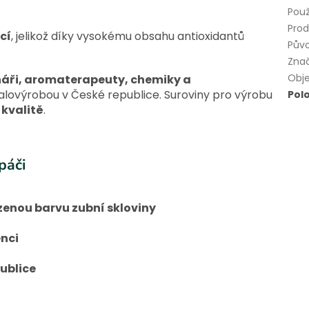
Použ
Prod
cí
, jelikož díky vysokému obsahu antioxidantů
Pův
Zna
Obj
ináři, aromaterapeuty, chemiky a
lovýrobou v České republice. Suroviny pro výrobu
Pol
 kvalitě
.
upáči
zenou barvu zubní skloviny
nci
ublice