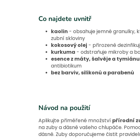
Co najdete uvnitř
kaolin
- obsahuje jemné granulky, kt
zubní skloviny
kokosový olej
- přirozeně dezinfiku
kurkuma
- odstraňuje mikroby a ba
esence z máty, šalvěje a tymiánu
antibiotikum
bez barviv, silikonů a parabenů
Návod na použití
Aplikujte přiměřené množství
přírodní 
na zuby a dásně vašeho chlupáče. Pomoc
dásně. Zuby doporučujeme čistit pravidel