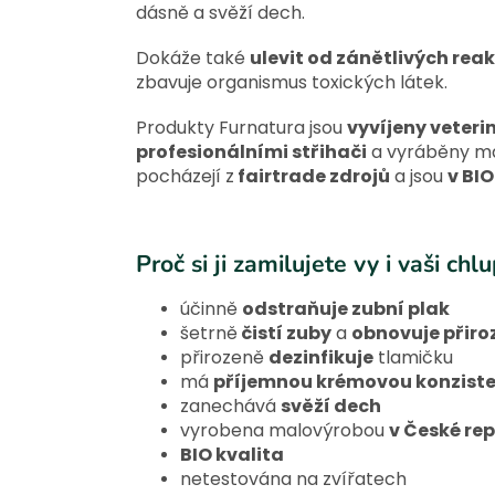
dásně a svěží dech.
Dokáže také
ulevit od zánětlivých reak
zbavuje organismus toxických látek.
Produkty Furnatura jsou
vyvíjeny veter
profesionálními střihači
a vyráběny ma
pocházejí z
fairtrade zdrojů
a jsou
v BIO
Proč si ji zamilujete vy i vaši chl
účinně
odstraňuje zubní plak
šetrně
čistí zuby
a
obnovuje přiro
přirozeně
dezinfikuje
tlamičku
má
příjemnou krémovou konziste
zanechává
svěží dech
vyrobena malovýrobou
v České rep
BIO kvalita
netestována na zvířatech