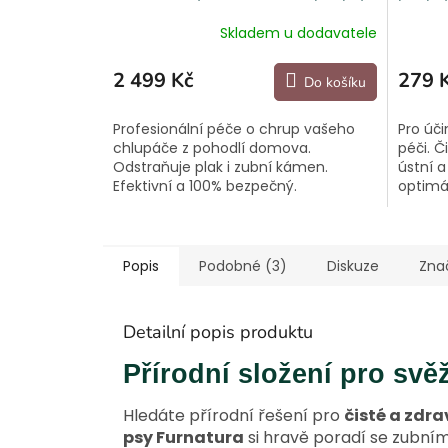
s vodním chlazením
Skladem u dodavatele
2 499 Kč
279 
Do košíku
Profesionální péče o chrup vašeho
Pro úč
chlupáče z pohodlí domova.
péči. Č
Odstraňuje plak i zubní kámen.
ústní 
Efektivní a 100% bezpečný.
optimá
Popis
Podobné (3)
Diskuze
Zna
Detailní popis produktu
Přírodní složení pro svě
Hledáte přírodní řešení pro
čisté a zdra
psy Furnatura
si hravě poradí se zubní