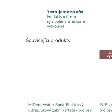
Testujeme za vás
Produkty s tímto
symbolem jsme sami
vyzkoušeli
Související produkty
Č
vý
MiDent Water Sonic Elektrický
FURNA
ultrazvukový zubní kartáček pro psy
pro ps