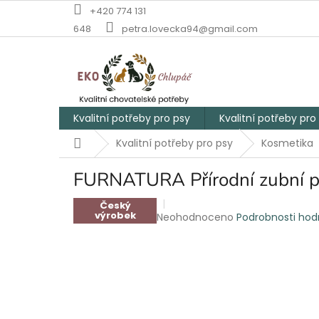
Přejít
+420 774 131
na
648
petra.lovecka94@gmail.com
obsah
Kvalitní potřeby pro psy
Kvalitní potřeby pro
Domů
Kvalitní potřeby pro psy
Kosmetika
FURNATURA Přírodní zubní p
Český
výrobek
Průměrné
Neohodnoceno
Podrobnosti ho
hodnocení
produktu
je
0,0
z
5
hvězdiček.