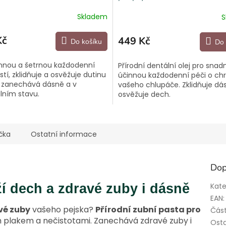
Skladem
S
Kč
449 Kč
Do košíku
Do 
innou a šetrnou každodenní
Přírodní dentální olej pro snad
istí, zklidňuje a osvěžuje dutinu
účinnou každodenní péči o ch
a zanechává dásně a v
vašeho chlupáče. Zklidňuje dá
lním stavu.
osvěžuje dech.
čka
Ostatní informace
Dop
ží dech a zdravé zuby i dásně
Kate
EAN
:
vé zuby
vašeho pejska?
Přírodní zubní pasta pro
Část
m plakem a nečistotami. Zanechává zdravé zuby i
Osta