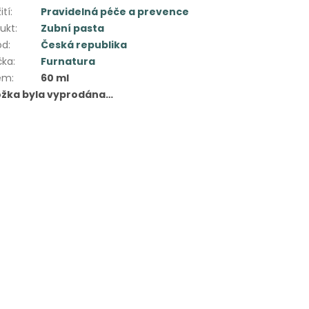
ití
:
Pravidelná péče a prevence
ukt
:
Zubní pasta
od
:
Česká republika
čka
:
Furnatura
em
:
60 ml
ožka byla vyprodána…