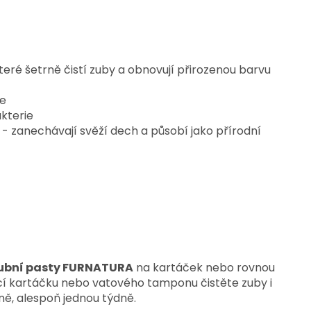
eré šetrně čistí zuby a obnovují přirozenou barvu
je
kterie
- zanechávají svěží dech a působí jako přírodní
zubní pasty FURNATURA
na kartáček nebo rovnou
í kartáčku nebo vatového tamponu čistěte zuby i
ně, alespoň jednou týdně.