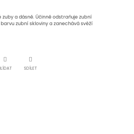
é zuby a dásně. Účinně odstraňuje zubní
 barvu zubní skloviny a zanechává svěží
HLÍDAT
SDÍLET