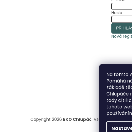
Heslo
PŘIHLÁ
Nová regi
Na tomto 
Pomáhá nám
základě t
Chlupáče n
tady cítili
tohoto webu
používáním
Copyright 2026
EKO Chlupáč
. Všechna práva vy
Nastave