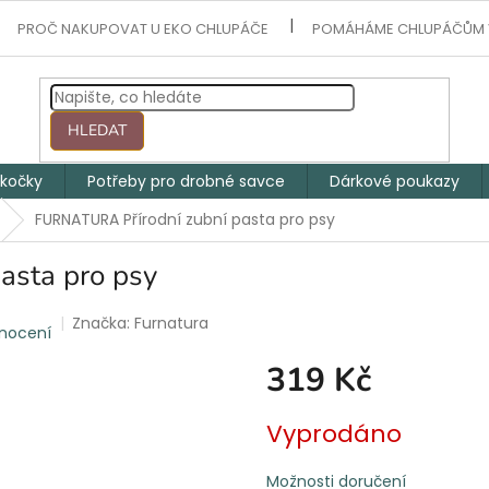
PROČ NAKUPOVAT U EKO CHLUPÁČE
POMÁHÁME CHLUPÁČŮM 
HLEDAT
 kočky
Potřeby pro drobné savce
Dárkové poukazy
FURNATURA Přírodní zubní pasta pro psy
asta pro psy
Značka:
Furnatura
dnocení
319 Kč
Měrná
Vyprodáno
cena:
Možnosti doručení