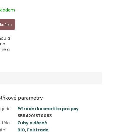
kladem
košíku
nou a
rup
sně a
lňkové parametry
gorie
:
Přírodní kosmetika pro psy
8594201870088
 těla
:
Zuby a dásně
tní
:
BIO
,
Fairtrade