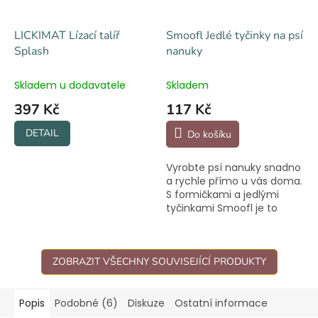
LICKIMAT Lízací talíř
Smoofl Jedlé tyčinky na psí
Splash
nanuky
Skladem u dodavatele
Skladem
397 Kč
117 Kč
DETAIL
Do košíku
Vyrobte psí nanuky snadno
a rychle přímo u vás doma.
S formičkami a jedlými
tyčinkami Smoofl je to
hračka.
ZOBRAZIT VŠECHNY SOUVISEJÍCÍ PRODUKTY
Popis
Podobné (6)
Diskuze
Ostatní informace