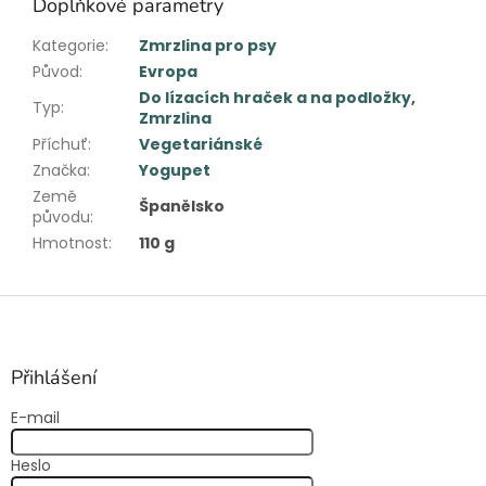
Doplňkové parametry
Kategorie
:
Zmrzlina pro psy
Původ
:
Evropa
Do lízacích hraček a na podložky
,
Typ
:
Zmrzlina
Příchuť
:
Vegetariánské
Značka
:
Yogupet
Země
Španělsko
původu
:
Hmotnost
:
110 g
Z
á
p
a
Přihlášení
t
E-mail
í
Heslo