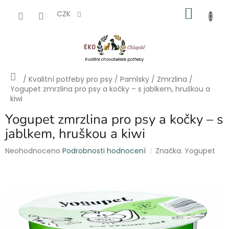
Přejít
NÁKU
na
CZK
obsah
KOŠÍK
Domů
/
Kvalitní potřeby pro psy
/
Pamlsky
/
Zmrzlina
/
Yogupet zmrzlina pro psy a kočky – s jablkem, hruškou a
kiwi
Yogupet zmrzlina pro psy a kočky – s
jablkem, hruškou a kiwi
Průměrné
Neohodnoceno
Podrobnosti hodnocení
Značka:
Yogupet
hodnocení
produktu
je
0,0
z
5
hvězdiček.