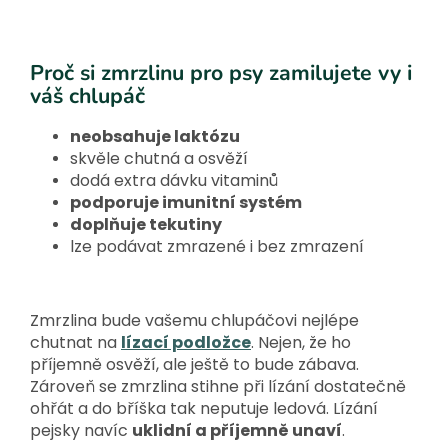
Proč si zmrzlinu pro psy zamilujete vy i
váš chlupáč
neobsahuje laktózu
skvěle chutná a osvěží
dodá extra dávku vitaminů
podporuje imunitní systém
doplňuje tekutiny
lze podávat zmrazené i bez zmrazení
Zmrzlina bude vašemu chlupáčovi nejlépe
chutnat na
lízací podložce
. Nejen, že ho
příjemně osvěží, ale ještě to bude zábava.
Zároveň se zmrzlina stihne při lízání dostatečně
ohřát a do bříška tak neputuje ledová. Lízání
pejsky navíc
uklidní a příjemně unaví
.