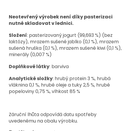
Neotevřený výrobek není díky pasterizaci
nutné skladovat v lednici.
Složení
: pasterizovaný jogurt (99,693 %) (bez
laktózy), mrazem sušené jablko (0,1 %), mrazem
sušená hruška (0,1 %), mrazem sušené kiwi (0,1 %),
minerály (0,007 %)
Doplňkové látky
: barviva
Analytické složky
: hrubý protein 3 %, hrubá
vláknina 0,1 %, hrubé oleje a tuky 2,5 %, hrubé
popeloviny 0,75 %, vlhkost 85 %
Záruční lhůta odpovídá datu spotřeby
uvedenému na obalu výrobku.