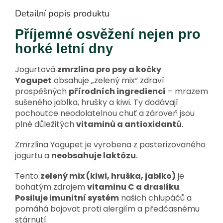
Detailní popis produktu
Příjemné osvěžení nejen pro
horké letní dny
Jogurtová
zmrzlina pro psy a kočky
Yogupet
obsahuje „zelený mix“ zdraví
prospěšných
přírodních ingrediencí
– mrazem
sušeného jablka, hrušky a kiwi. Ty dodávají
pochoutce neodolatelnou chuť a zároveň jsou
plné důležitých
vitaminů a antioxidantů
.
Zmrzlina Yogupet je vyrobena z pasterizovaného
jogurtu a
neobsahuje laktózu
.
Tento
zelený mix (kiwi, hruška, jablko)
je
bohatým zdrojem
vitaminu C a draslíku
.
Posiluje imunitní systém
našich chlupáčů a
pomáhá bojovat proti alergiím a předčasnému
stárnutí.