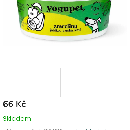
66 Kč
Měrná
Skladem
cena: