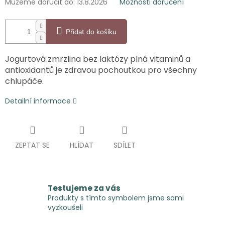
Můžeme doručit do:
13.8.2026
Možnosti doručení
Přidat do košíku
Jogurtová zmrzlina bez laktózy plná vitaminů a
antioxidantů je zdravou pochoutkou pro všechny
chlupáče.
Detailní informace
ZEPTAT SE
HLÍDAT
SDÍLET
Testujeme za vás
Produkty s tímto symbolem jsme sami
vyzkoušeli