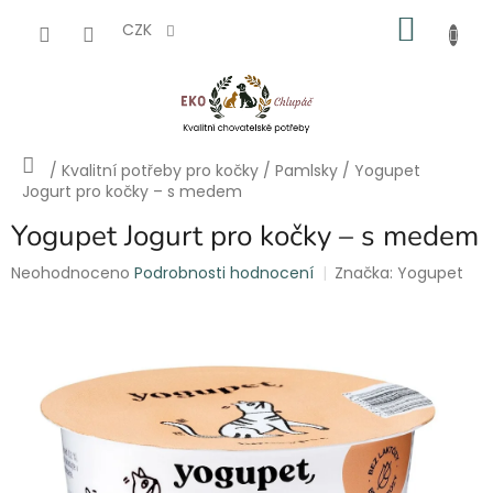
Přejít
NÁKU
na
CZK
obsah
KOŠÍK
Domů
/
Kvalitní potřeby pro kočky
/
Pamlsky
/
Yogupet
Jogurt pro kočky – s medem
Yogupet Jogurt pro kočky – s medem
Průměrné
Neohodnoceno
Podrobnosti hodnocení
Značka:
Yogupet
hodnocení
produktu
je
0,0
z
5
hvězdiček.