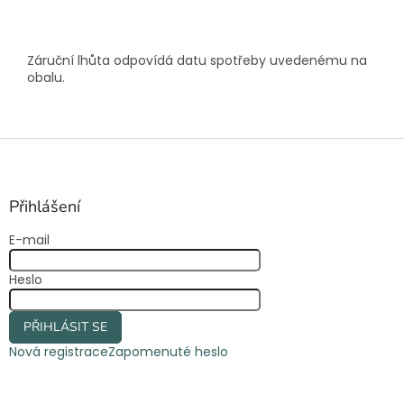
Záruční lhůta odpovídá datu spotřeby uvedenému na
obalu.
Z
á
p
a
Přihlášení
t
E-mail
í
Heslo
PŘIHLÁSIT SE
Nová registrace
Zapomenuté heslo