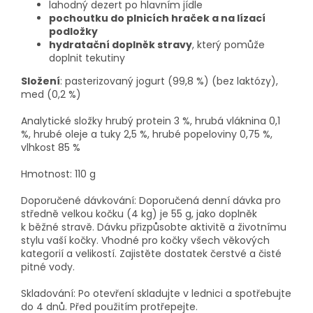
lahodný dezert po hlavním jídle
pochoutku do plnicích hraček a na lízací
podložky
hydratační doplněk stravy
, který pomůže
doplnit tekutiny
Složení
: pasterizovaný jogurt (99,8 %) (bez laktózy),
med (0,2 %)
Analytické složky hrubý protein 3 %, hrubá vláknina 0,1
%, hrubé oleje a tuky 2,5 %, hrubé popeloviny 0,75 %,
vlhkost 85 %
Hmotnost: 110 g
Doporučené dávkování: Doporučená denní dávka pro
středně velkou kočku (4 kg) je 55 g, jako doplněk
k běžné stravě. Dávku přizpůsobte aktivitě a životnímu
stylu vaší kočky. Vhodné pro kočky všech věkových
kategorií a velikostí. Zajistěte dostatek čerstvé a čisté
pitné vody.
Skladování: Po otevření skladujte v lednici a spotřebujte
do 4 dnů. Před použitím protřepejte.