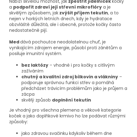
Nabízí skvělou možnost, jak
zpestřit jídelníček
kočky
a
podpořit zdraví její střevní mikroflóry
a je
skvělým způsobem, jak
zvýšit příjem tekutin
, a to
nejen v horkých letních dnech, kdy je hydratace
obzvláště důležitá, ale i obecně, protože kočky často
nedostatečně pijí.
Med
dává pochoutce neodolatelnou chuť, je
vynikajícím zdrojem energie, působí proti zánětům a
posiluje imunitní systém.
bez laktózy
– vhodné i pro kočky s citlivým
zažíváním
chutný a kvalitní zdroj bílkovin a vlákniny
–
podporuje správnou funkci střev a pomáhá
předcházet trávicím problémům jako je průjem a
zácpa
skvělý způsob
doplnění tekutin
Je vhodný pro všechna plemena a věkové kategorie
koček a jako doplňkové krmivo ho lze podávat různými
způsoby:
jako zdravou svačinku kdykoliv během dne