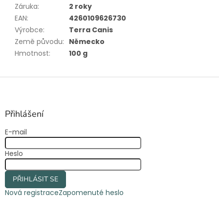
Záruka
:
2 roky
EAN
:
4260109626730
Výrobce
:
Terra Canis
Země původu
:
Německo
Hmotnost
:
100 g
Z
á
p
a
Přihlášení
t
E-mail
í
Heslo
PŘIHLÁSIT SE
Nová registrace
Zapomenuté heslo