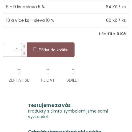
5 - 9 ks = sleva 5 %
64 Kč
/ ks
10 a více ks = sleva 10 %
60 Kč
/ ks
Ušetříte
0 Kč
Přidat do košíku
ZEPTAT SE
HLÍDAT
SDÍLET
Testujeme za vás
Produkty s tímto symbolem jsme sami
vyzkoušeli
Odměňujeme věrné chlupáče