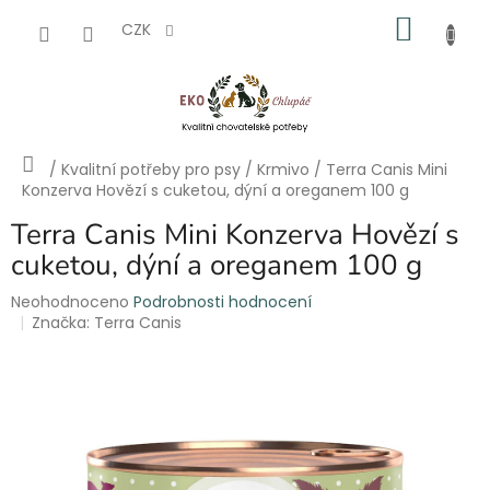
Přejít
NÁKU
na
CZK
obsah
KOŠÍK
Domů
/
Kvalitní potřeby pro psy
/
Krmivo
/
Terra Canis Mini
Konzerva Hovězí s cuketou, dýní a oreganem 100 g
Terra Canis Mini Konzerva Hovězí s
cuketou, dýní a oreganem 100 g
Průměrné
Neohodnoceno
Podrobnosti hodnocení
hodnocení
Značka:
Terra Canis
produktu
je
0,0
z
5
hvězdiček.