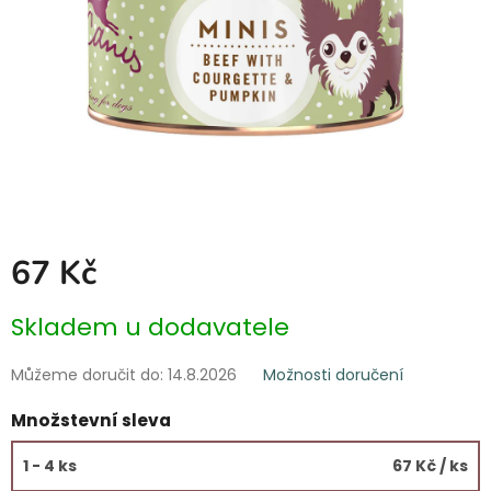
67 Kč
Měrná
Skladem u dodavatele
cena:
Můžeme doručit do:
14.8.2026
Možnosti doručení
Množstevní sleva
1 - 4 ks
67 Kč
/ ks