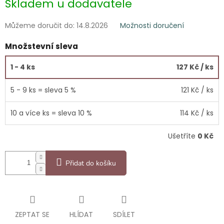
Skladem u dodavatele
cena:
Můžeme doručit do:
14.8.2026
Možnosti doručení
Množstevní sleva
1 - 4 ks
127 Kč
/ ks
5 - 9 ks = sleva 5 %
121 Kč
/ ks
10 a více ks = sleva 10 %
114 Kč
/ ks
Ušetříte
0 Kč
Přidat do košíku
ZEPTAT SE
HLÍDAT
SDÍLET