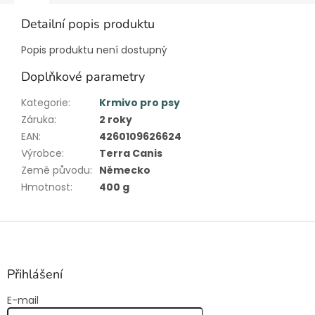
Detailní popis produktu
Popis produktu není dostupný
Doplňkové parametry
Kategorie
:
Krmivo pro psy
Záruka
:
2 roky
EAN
:
4260109626624
Výrobce
:
Terra Canis
Země původu
:
Německo
Hmotnost
:
400 g
Z
á
p
a
Přihlášení
t
E-mail
í