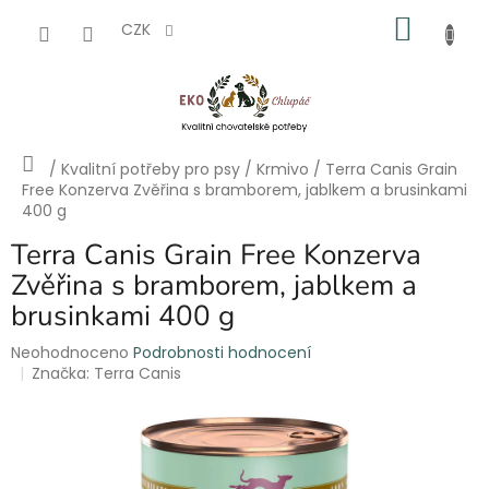
Přejít
NÁKU
na
CZK
obsah
KOŠÍK
Domů
/
Kvalitní potřeby pro psy
/
Krmivo
/
Terra Canis Grain
Free Konzerva Zvěřina s bramborem, jablkem a brusinkami
400 g
Terra Canis Grain Free Konzerva
Zvěřina s bramborem, jablkem a
brusinkami 400 g
Průměrné
Neohodnoceno
Podrobnosti hodnocení
hodnocení
Značka:
Terra Canis
produktu
je
0,0
z
5