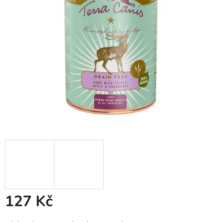
hvězdiček.
127 Kč
Měrná