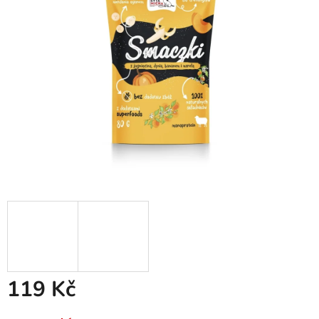
hvězdiček.
119 Kč
Měrná