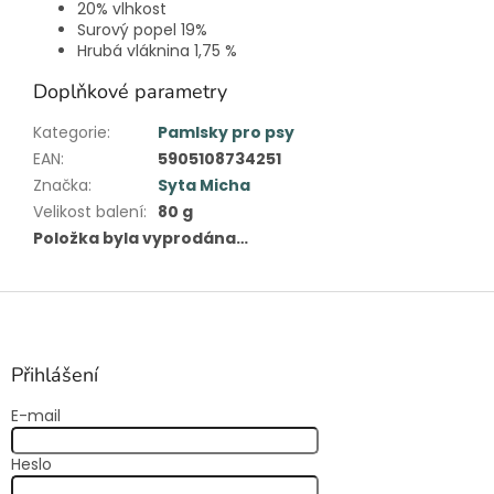
20% vlhkost
Surový popel 19%
Hrubá vláknina 1,75 %
Doplňkové parametry
Kategorie
:
Pamlsky pro psy
EAN
:
5905108734251
Značka
:
Syta Micha
Velikost balení
:
80 g
Položka byla vyprodána…
Z
á
p
a
Přihlášení
t
E-mail
í
Heslo