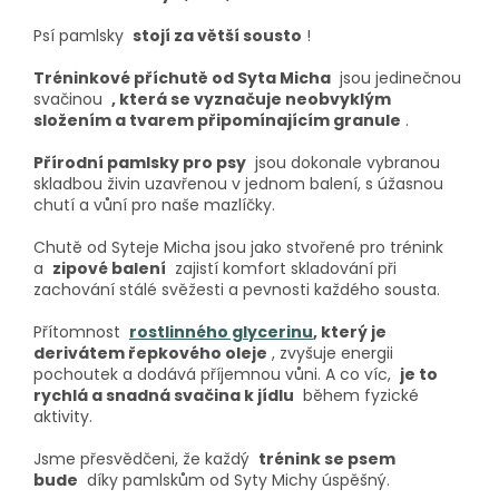
Psí pamlsky
stojí za větší sousto
!
Tréninkové příchutě od Syta Micha
jsou jedinečnou
svačinou
, která se vyznačuje neobvyklým
složením a tvarem připomínajícím granule
.
Přírodní pamlsky pro psy
jsou dokonale vybranou
skladbou živin uzavřenou v jednom balení, s úžasnou
chutí a vůní pro naše mazlíčky.
Chutě od Syteje Micha jsou jako stvořené pro trénink
a
zipové balení
zajistí komfort skladování při
zachování stálé svěžesti a pevnosti každého sousta.
Přítomnost
rostlinného glycerinu
, který je
derivátem řepkového oleje
, zvyšuje energii
pochoutek a dodává příjemnou vůni. A co víc,
je to
rychlá a snadná svačina k jídlu
během fyzické
aktivity.
Jsme přesvědčeni, že každý
trénink se psem
bude
díky pamlskům od Syty Michy úspěšný.