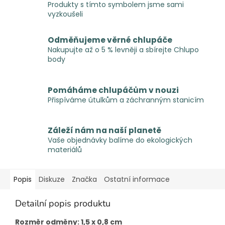
Produkty s tímto symbolem jsme sami
vyzkoušeli
Odměňujeme věrné chlupáče
Nakupujte až o 5 % levněji a sbírejte Chlupo
body
Pomáháme chlupáčům v nouzi
Přispíváme útulkům a záchranným stanicím
Záleží nám na naší planetě
Vaše objednávky balíme do ekologických
materiálů
Popis
Diskuze
Značka
Ostatní informace
Detailní popis produktu
Rozměr odměny: 1,5 x 0,8 cm