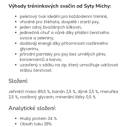
Výhody tréninkových svačin od Syty Michy:
peletový tvar ideální pro každodenní trénink,
vhodné pro štěňata, dospělé i starší psy,
jeden zdroj živočišných bílkovin,
jedinečná chuť a vůně díky přidání čerstvého
ovoce a zeleniny,
dodávají energii díky přítomnosti rostlinného
glycerinu,
přírodní pamlsky pro psy bez umělých plniv,
konzervantů a barviv,
uzavřený v sáčku na zip, který umožňuje udržovat
stálou čerstvost.
Složení:
Jehněčí maso 89,5 %, banán 2,5 %, dýně 2,5 %, meruňka
2,5 %, rostlinný glycerin, minerální látky 0,5 %
Analytické složení:
Hrubý protein 34 %
Obsah tuku 28%