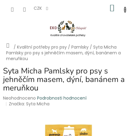
Přejít
NÁKU
na
CZK
obsah
KOŠÍK
Domů
/
Kvalitní potřeby pro psy
/
Pamlsky
/
Syta Micha
Pamlsky pro psy s jehněčím masem, dýní, banánem a
meruňkou
Syta Micha Pamlsky pro psy s
jehněčím masem, dýní, banánem a
meruňkou
Průměrné
Neohodnoceno
Podrobnosti hodnocení
hodnocení
Značka:
Syta Micha
produktu
je
0,0
z
5