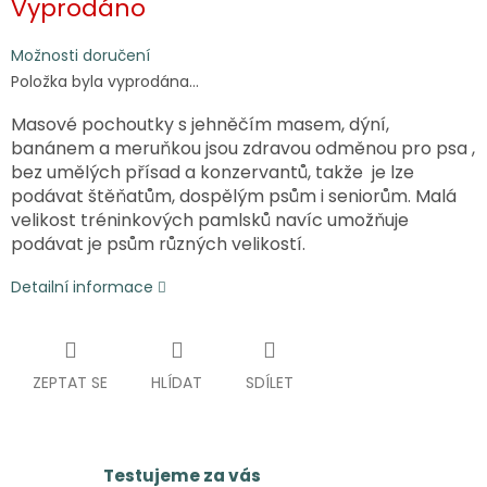
Vyprodáno
cena:
Možnosti doručení
Položka byla vyprodána…
Masové pochoutky s jehněčím masem, dýní,
banánem a meruňkou jsou zdravou odměnou pro psa ,
bez umělých přísad a konzervantů, takže je lze
podávat štěňatům, dospělým psům i seniorům. Malá
velikost tréninkových pamlsků navíc umožňuje
podávat je psům různých velikostí.
Detailní informace
ZEPTAT SE
HLÍDAT
SDÍLET
Testujeme za vás