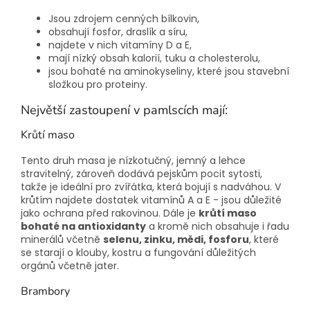
Jsou zdrojem cenných bílkovin,
obsahují fosfor, draslík a síru,
najdete v nich vitamíny D a E,
mají nízký obsah kalorií, tuku a cholesterolu,
jsou bohaté na aminokyseliny, které jsou stavební
složkou pro proteiny.
Největší zastoupení v pamlscích mají:
Krůtí maso
Tento druh masa je nízkotučný, jemný a lehce
stravitelný, zároveň dodává pejskům pocit sytosti,
takže je ideální pro zvířátka, která bojují s nadváhou. V
krůtím najdete dostatek vitamínů A a E - jsou důležité
jako ochrana před rakovinou. Dále je
krůtí maso
bohaté na antioxidanty
a kromě nich obsahuje i řadu
minerálů včetně
selenu, zinku, mědi, fosforu
, které
se starají o klouby, kostru a fungování důležitých
orgánů včetně jater.
Brambory