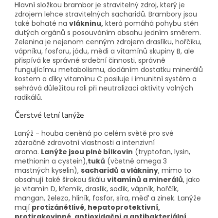
Hlavní složkou brambor je stravitelný zdroj, který je
zdrojem lehce stravitelných sacharidů. Brambory jsou
také bohaté na
vlákninu,
která pomáhá pohybu stěn
dutých orgánů s posouváním obsahu jedním směrem.
Zelenina je nejenom cenným zdrojem draslíku, hořčíku,
vápníku, fosforu, jódu, mědi a vitamínů skupiny B, ale
přispívá ke správné srdeční činnosti, správně
fungujícímu metabolismu, dodáním dostatku minerálů
kostem a díky vitamínu C posiluje i imunitní systém a
sehrává
důležitou roli při neutralizaci aktivity volných
radikálů.
Čerstvé letní lanýže
Lanýž - houba ceněná po celém světě pro své
zázračné zdravotní vlastnosti a intenzivní
aroma.
Lanýže jsou plné bílkovin
(tryptofan, lysin,
methionin a cystein),
tuků
(včetně omega 3
mastných kyselin),
sacharidů a vlákniny
, mimo to
obsahují také širokou škálu
vitamínů a minerálů
, jako
je vitamín D, křemík, draslík, sodík, vápník, hořčík,
mangan, železo, hliník, fosfor, síra, měď a zinek. Lanýže
mají
protizánětlivé, hepatoprotektivní,
protirakovinné, antioxidační a antibakteriální