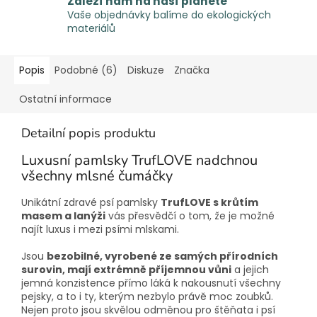
Záleží nám na naší planetě
Vaše objednávky balíme do ekologických
materiálů
Popis
Podobné (6)
Diskuze
Značka
Ostatní informace
Detailní popis produktu
Luxusní pamlsky TrufLOVE nadchnou
všechny mlsné čumáčky
Unikátní zdravé psí pamlsky
TrufLOVE s krůtím
masem a lanýži
vás přesvědčí o tom, že je možné
najít luxus i mezi psími mlskami.
Jsou
bezobilné, vyrobené ze samých přírodních
surovin, mají extrémně příjemnou vůni
a jejich
jemná konzistence přímo láká k nakousnutí všechny
pejsky, a to i ty, kterým nezbylo právě moc zoubků.
Nejen proto jsou skvělou odměnou pro štěňata i psí