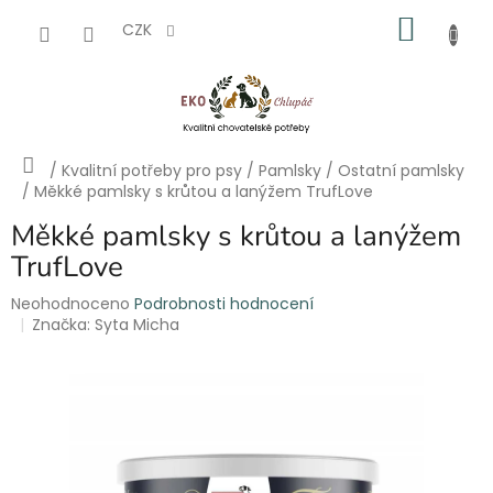
Přejít
NÁKU
na
CZK
obsah
KOŠÍK
Domů
/
Kvalitní potřeby pro psy
/
Pamlsky
/
Ostatní pamlsky
/
Měkké pamlsky s krůtou a lanýžem TrufLove
Měkké pamlsky s krůtou a lanýžem
TrufLove
Průměrné
Neohodnoceno
Podrobnosti hodnocení
hodnocení
Značka:
Syta Micha
produktu
je
0,0
z
5
hvězdiček.