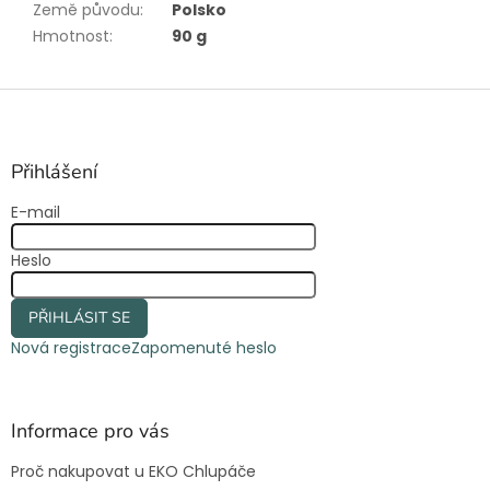
Země původu
:
Polsko
Hmotnost
:
90 g
Z
á
p
a
Přihlášení
t
E-mail
í
Heslo
PŘIHLÁSIT SE
Nová registrace
Zapomenuté heslo
Informace pro vás
Proč nakupovat u EKO Chlupáče