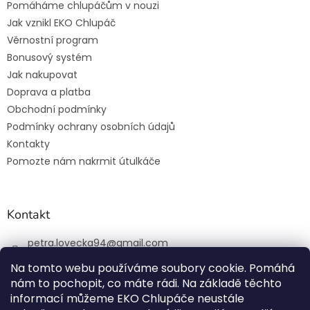
Pomáháme chlupáčům v nouzi
Jak vznikl EKO Chlupáč
Věrnostní program
Bonusový systém
Jak nakupovat
Doprava a platba
Obchodní podmínky
Podmínky ochrany osobních údajů
Kontakty
Pomozte nám nakrmit útulkáče
Kontakt
petra.lovecka94
@
gmail.com
+420 774 131 648
Na tomto webu používáme soubory cookie. Pomáhá
nám to pochopit, co máte rádi. Na základě těchto
ekochlupac.cz
informací můžeme EKO Chlupáče neustále