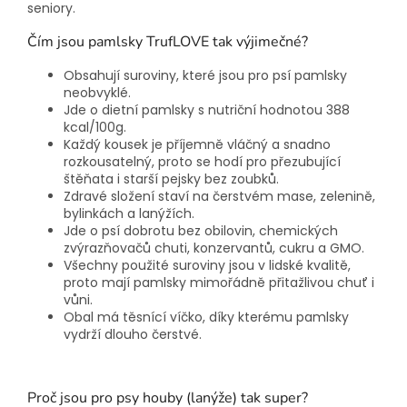
seniory.
Čím jsou pamlsky TrufLOVE tak výjimečné?
Obsahují suroviny, které jsou pro psí pamlsky
neobvyklé.
Jde o dietní pamlsky s nutriční hodnotou 388
kcal/100g.
Každý kousek je příjemně vláčný a snadno
rozkousatelný, proto se hodí pro přezubující
štěňata i starší pejsky bez zoubků.
Zdravé složení staví na čerstvém mase, zelenině,
bylinkách a lanýžích.
Jde o psí dobrotu bez obilovin, chemických
zvýrazňovačů chuti, konzervantů, cukru a GMO.
Všechny použité suroviny jsou v lidské kvalitě,
proto mají pamlsky mimořádně přitažlivou chuť i
vůni.
Obal má těsnící víčko, díky kterému pamlsky
vydrží dlouho čerstvé.
Proč jsou pro psy houby (lanýže) tak super?