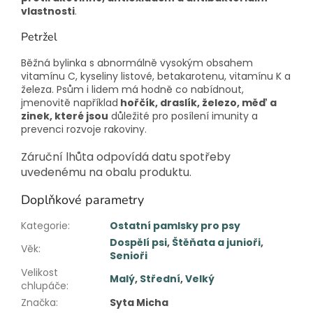
vlastnosti
.
Petržel
Běžná bylinka s abnormálně vysokým obsahem
vitamínu C, kyseliny listové, betakarotenu, vitamínu K a
železa. Psům i lidem má hodně co nabídnout,
jmenovitě například
hořčík, draslík, železo, měď a
zinek, které jsou
důležité pro posílení imunity a
prevenci rozvoje rakoviny.
Záruční lhůta odpovídá datu spotřeby
uvedenému na obalu produktu.
Doplňkové parametry
Kategorie
:
Ostatní pamlsky pro psy
Dospělí psi
,
Štěňata a junioři
,
Věk
:
Senioři
Velikost
Malý
,
Střední
,
Velký
chlupáče
:
Značka
:
Syta Micha