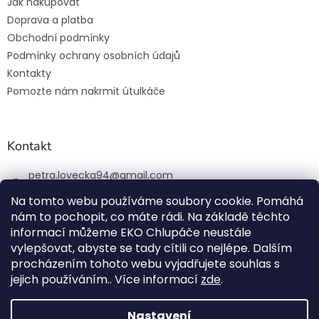
Jak nakupovat
Doprava a platba
Obchodní podmínky
Podmínky ochrany osobních údajů
Kontakty
Pomozte nám nakrmit útulkáče
Kontakt
petra.lovecka94
@
gmail.com
+420 774 131 648
Na tomto webu používáme soubory cookie. Pomáhá
nám to pochopit, co máte rádi. Na základě těchto
ekochlupac.cz
informací můžeme EKO Chlupáče neustále
vylepšovat, abyste se tady cítili co nejlépe. Dalším
procházením tohoto webu vyjadřujete souhlas s
jejich používáním.. Více informací
zde
.
Vytvořil Shoptet
Nastavení