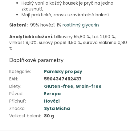
Hezký voní a každý kousek je pryč na jedno
zkousnutí,
Mají praktické, znovu uzavíratelné balení.
Složení:
99% hovězí, 1%
rostlinný glycerin
Analytické složení:
bílkoviny 55,80 %, tuk 21,90 %,
vlhkost 9,10%, surový popel 11,90 %, surová vláknina 0,80
%
Doplňkové parametry
Kategorie
:
Pamlsky pro psy
EAN
:
5904347462437
Diety
:
Gluten-free
,
Grain-free
Původ
:
Evropa
Příchuť
:
Hovězí
Značka
:
Syta Micha
Velikost balení
:
80 g
Z