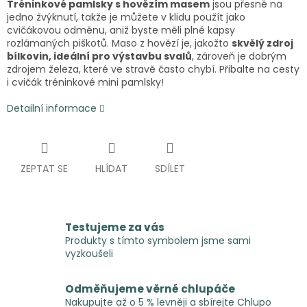
Tréninkové pamlsky s hovězím masem
jsou přesně na
jedno žvýknutí, takže je můžete v klidu použít jako
cvičákovou odměnu, aniž byste měli plné kapsy
rozlámaných piškotů. Maso z hovězí je, jakožto
skvělý zdroj
bílkovin, ideální pro výstavbu svalů
, zároveň je dobrým
zdrojem železa, které ve stravě často chybí. Přibalte na cesty
i cvičák tréninkové mini pamlsky!
Detailní informace
ZEPTAT SE
HLÍDAT
SDÍLET
Testujeme za vás
Produkty s tímto symbolem jsme sami
vyzkoušeli
Odměňujeme věrné chlupáče
Nakupujte až o 5 % levněji a sbírejte Chlupo