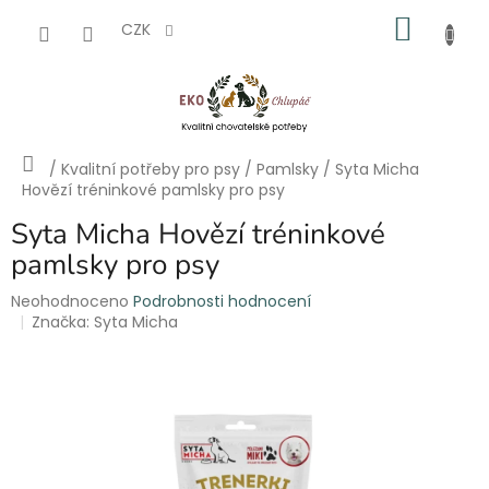
Přejít
NÁKU
na
CZK
obsah
KOŠÍK
Domů
/
Kvalitní potřeby pro psy
/
Pamlsky
/
Syta Micha
Hovězí tréninkové pamlsky pro psy
Syta Micha Hovězí tréninkové
pamlsky pro psy
Průměrné
Neohodnoceno
Podrobnosti hodnocení
hodnocení
Značka:
Syta Micha
produktu
je
0,0
z
5
hvězdiček.