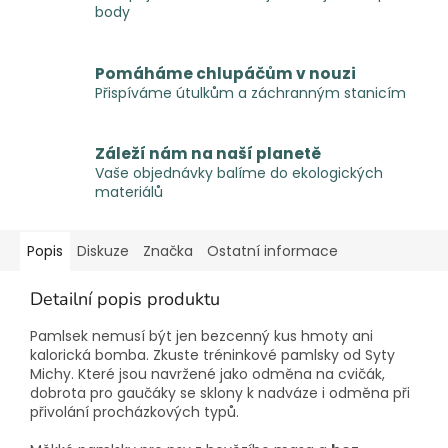
body
Pomáháme chlupáčům v nouzi
Přispíváme útulkům a záchranným stanicím
Záleží nám na naší planetě
Vaše objednávky balíme do ekologických
materiálů
Popis
Diskuze
Značka
Ostatní informace
Detailní popis produktu
Pamlsek nemusí být jen bezcenný kus hmoty ani
kalorická bomba. Zkuste tréninkové pamlsky od Syty
Michy. Které jsou navržené jako odměna na cvičák,
dobrota pro gaučáky se sklony k nadváze i odměna při
přivolání procházkových typů.