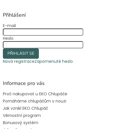
á
p
a
Přihlášení
t
E-mail
í
Heslo
PŘIHLÁSIT SE
Nová registrace
Zapomenuté heslo
Informace pro vás
Proč nakupovat u EKO Chlupáče
Pomáháme chlupáčům v nouzi
Jak vznikl EKO Chlupáč
Věrnostní program
Bonusový systém