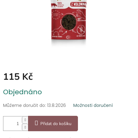
115 Kč
Měrná
Objednáno
cena:
Můžeme doručit do:
13.8.2026
Možnosti doručení
Přidat do košíku