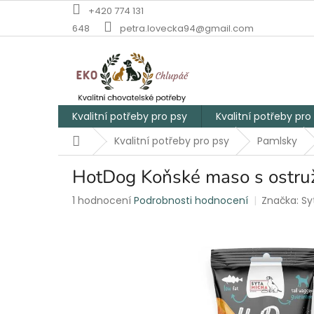
Přejít
+420 774 131
na
648
petra.lovecka94@gmail.com
obsah
Kvalitní potřeby pro psy
Kvalitní potřeby pro
Domů
Kvalitní potřeby pro psy
Pamlsky
HotDog Koňské maso s ostruži
Průměrné
1 hodnocení
Podrobnosti hodnocení
Značka:
Sy
hodnocení
produktu
je
5,0
z
5
hvězdiček.