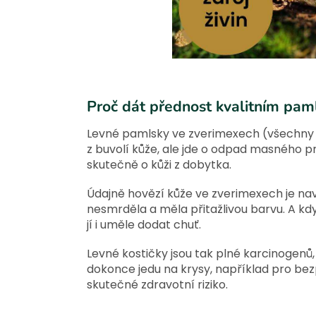
Proč dát přednost kvalitním pam
Levné pamlsky ve zverimexech (všechny ty 
z buvolí kůže, ale jde o odpad masného prům
skutečně o kůži z dobytka.
Údajně hovězí kůže ve zverimexech je nav
nesmrděla a měla přitažlivou barvu. A kdy
jí i uměle dodat chuť.
Levné kostičky jsou tak plné karcinogenů,
dokonce jedu na krysy, například pro be
skutečné zdravotní riziko.