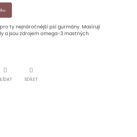
íku
pro ty nejnáročnější psí gurmány. Masírují
valy a jsou zdrojem omega-3 mastných
HLÍDAT
SDÍLET