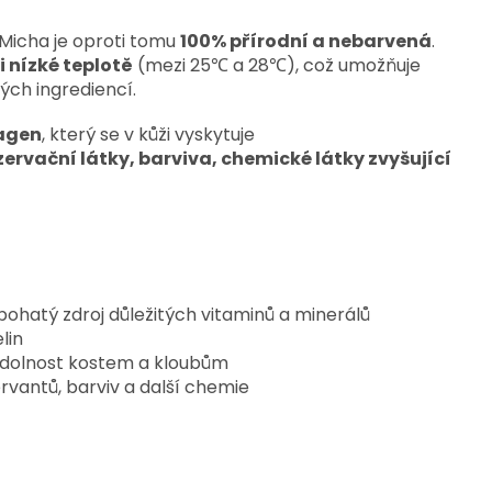
 Micha je oproti tomu
100% přírodní a nebarvená
.
i nízké teplotě
(mezi 25℃ a 28℃), což umožňuje
ých ingrediencí.
agen
, který se v kůži vyskytuje
ervační látky, barviva, chemické látky zvyšující
bohatý zdroj důležitých vitaminů a minerálů
lin
odolnost kostem a kloubům
vantů, barviv a další chemie