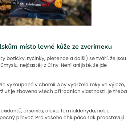
lskům místo levné kůže ze zverimexu
botičky, tyčinky, pletence a další) se tváří, že jsou
yslu, nejčastěji z Číny. Není ani jisté, že jde
íc vykoupaná v chemii. Aby vydržela roky ve výloze,
ž už je zbavena všech přírodních vlastností, je třeba
 oxidantů, arsenitu, olova, formaldehydu, nebo
zpečný převoz. Pro vašeho chlupáče tak představují