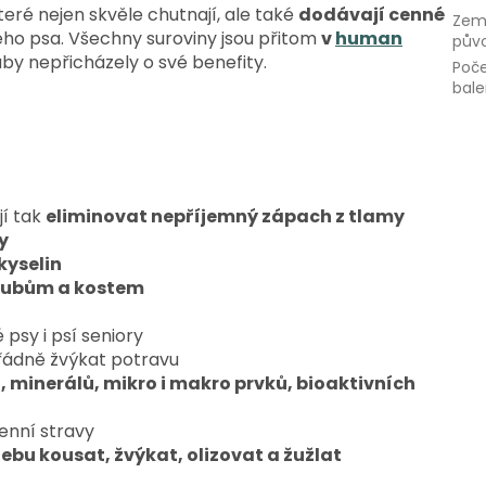
které nejen skvěle chutnají, ale také
dodávají cenné
Zem
eho psa. Všechny suroviny jsou přitom
v
human
pův
aby nepřicházely o své benefity.
Poče
bale
jí tak
eliminovat nepříjemný zápach z tlamy
ly
yselin
loubům a kostem
psy i psí seniory
ořádně žvýkat potravu
, minerálů, mikro i makro prvků, bioaktivních
nní stravy
řebu kousat, žvýkat, olizovat a žužlat