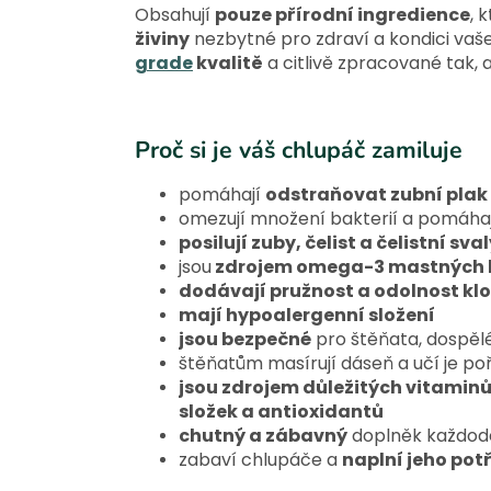
Obsahují
pouze přírodní ingredience
, 
živiny
nezbytné pro zdraví a kondici vaš
grade
kvalitě
a citlivě zpracované tak, 
Proč si je váš chlupáč zamiluje
pomáhají
odstraňovat zubní plak
omezují množení bakterií a pomáha
posilují zuby, čelist a čelistní sva
jsou
zdrojem omega-3 mastných k
dodávají pružnost a odolnost k
mají hypoalergenní složení
jsou bezpečné
pro štěňata, dospělé 
štěňatům masírují dáseň a učí je p
jsou zdrojem důležitých vitaminů
složek a antioxidantů
chutný a zábavný
doplněk každode
zabaví chlupáče a
naplní jeho pot