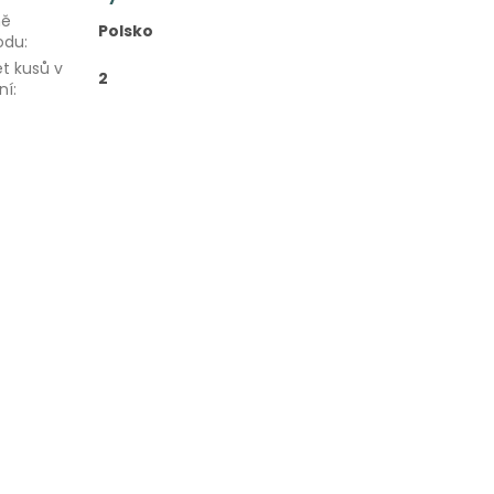
ě
Polsko
odu
:
t kusů v
2
ní
: