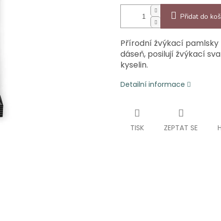
Přidat do koš
Přírodní žvýkací pamlsky 
dáseň, posilují žvýkací s
kyselin.
Detailní informace
TISK
ZEPTAT SE