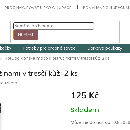
PROČ NAKUPOVAT U EKO CHLUPÁČE
POMÁHÁME CHLUPÁČŮM 
HLEDAT
 kočky
Potřeby pro drobné savce
Dárkové poukazy
HotDog Koňské maso s ostružinami v tresčí kůži 2 ks
nami v tresčí kůži 2 ks
ta Micha
125 Kč
Měrná
Skladem
cena:
Můžeme doručit do:
10.8.202