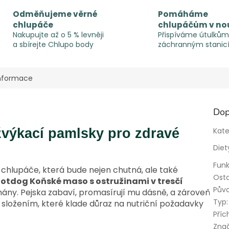
Odměňujeme věrné
Pomáháme
chlupáče
chlupáčům v no
Nakupujte až o 5 % levněji
Přispíváme útulkům
a sbírejte Chlupo body
záchranným stanic
informace
Dop
žvýkací pamlsky pro zdravé
Kate
Diet
Funk
chlupáče, která bude nejen chutná, ale také
Osta
otdog Koňské maso s ostružinami v tresčí
Pův
mány. Pejska zabaví, promasírují mu dásně, a zároveň
Typ
:
složením, které klade důraz na nutriční požadavky
Příc
Zna