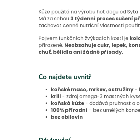
Kůže použitá na výrobu hot dogu od Syta
Má za sebou
3 týdenní proces sušení př
zachovat cenné nutriční vlastnosti použit
Pojivem funkčních žvýkacích kostí je
kol
přirozeně.
Neobsahuje cukr, lepek, konz
chuť, bělidla ani žádné přísady.
Co najdete uvnitř
koňské maso, mrkev, ostružiny
- 
krill
- zdroj omega-3 mastných kyse
koňská kůže
- dodává pružnost a 
100% přírodní
- bez umělých konzer
bez obilovin