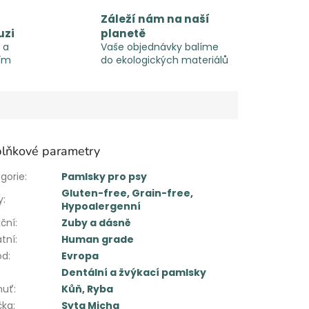
Záleží nám na naší
uzi
planetě
 a
Vaše objednávky balíme
ím
do ekologických materiálů
lňkové parametry
gorie
:
Pamlsky pro psy
Gluten-free
,
Grain-free
,
y
:
Hypoalergenní
ční
:
Zuby a dásně
tní
:
Human grade
od
:
Evropa
Dentální a žvýkací pamlsky
huť
:
Kůň
,
Ryba
čka
:
Syta Micha