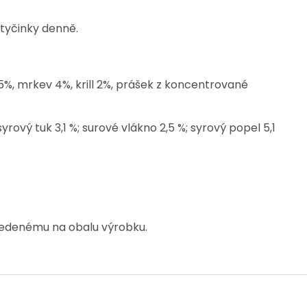
tyčinky denně.
5%, mrkev 4%, krill 2%, prášek z koncentrované
 syrový tuk 3,1 %; surové vlákno 2,5 %; syrový popel 5,1
vedenému na obalu výrobku.