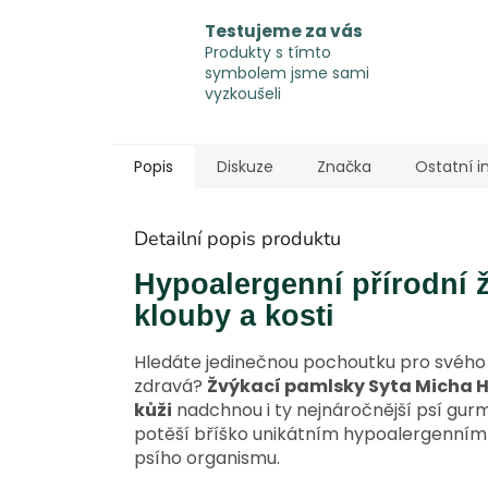
Testujeme za vás
Produkty s tímto
symbolem jsme sami
vyzkoušeli
Popis
Diskuze
Značka
Ostatní 
Detailní popis produktu
Hypoalergenní přírodní 
klouby a kosti
Hledáte jedinečnou pochoutku pro svého 
zdravá?
Žvýkací pamlsky Syta Micha H
kůži
nadchnou i ty nejnáročnější psí gur
potěší bříško unikátním hypoalergenním 
psího organismu.