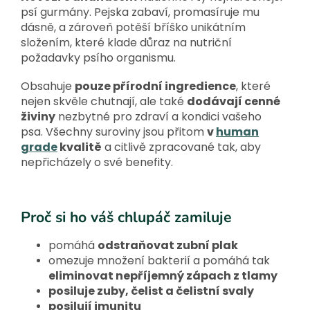
psí gurmány. Pejska zabaví, promasíruje mu
dásně, a zároveň potěší bříško unikátním
složením, které klade důraz na nutriční
požadavky psího organismu.
Obsahuje
pouze přírodní ingredience
, které
nejen skvěle chutnají, ale také
dodávají cenné
živiny
nezbytné pro zdraví a kondici vašeho
psa. Všechny suroviny jsou přitom
v
human
grade
kvalitě
a citlivě zpracované tak, aby
nepřicházely o své benefity.
Proč si ho váš chlupáč zamiluje
pomáhá
odstraňovat zubní plak
omezuje množení bakterií a pomáhá tak
eliminovat nepříjemný zápach z tlamy
posiluje zuby, čelist a čelistní svaly
posilují imunitu