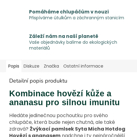
Pomáháme chlupáčům v nouzi
Přispíváme útulkům a záchranným stanicím
Záleží nám na naší planetě
Vaše objednávky balíme do ekologických
materiálů
Popis
Diskuze
Značka
Ostatní informace
Detailní popis produktu
Kombinace hovězí kůže a
ananasu pro silnou imunitu
Hledáte jedinečnou pochoutku pro svého
chlupáče, která bude nejen chutná, ale také
zdravá?
Žvýkací pamlsek Syta Micha Hotdog
Hovězí s ananasem
nadchne i ty nejnáročnější