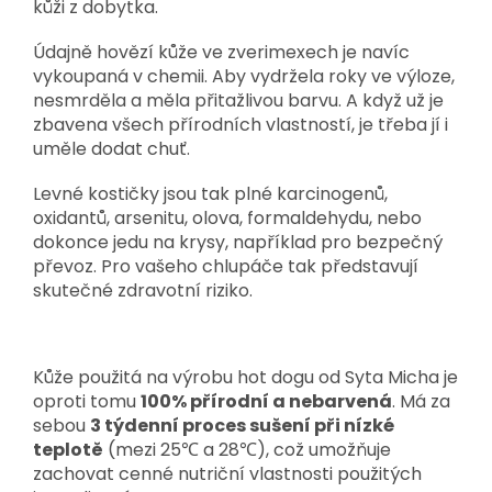
kůži z dobytka.
Údajně hovězí kůže ve zverimexech je navíc
vykoupaná v chemii. Aby vydržela roky ve výloze,
nesmrděla a měla přitažlivou barvu. A když už je
zbavena všech přírodních vlastností, je třeba jí i
uměle dodat chuť.
Levné kostičky jsou tak plné karcinogenů,
oxidantů, arsenitu, olova, formaldehydu, nebo
dokonce jedu na krysy, například pro bezpečný
převoz. Pro vašeho chlupáče tak představují
skutečné zdravotní riziko.
Kůže použitá na výrobu hot dogu od Syta Micha je
oproti tomu
100% přírodní a nebarvená
. Má za
sebou
3 týdenní proces sušení při nízké
teplotě
(mezi 25℃ a 28℃), což umožňuje
zachovat cenné nutriční vlastnosti použitých