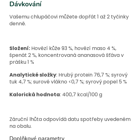
Dávkování
Vašemu chlupáčovi můžete dopřát 1 až 2 tyčinky
denně.
Složení:
Hovězí kůže 93 %, hovězí maso 4 %,
špenát 2 %, koncentrovaná ananasová šťáva v
prášku 1 %
Analytické složky
: Hrubý protein 76,7 %; syrový
tuk 4,7 %; surové vlákno <0,7 %; syrový popel 5 %
Kalorická hodnota
: 400,7 kcal/100 g
Záruční lhůta odpovídá datu spotřeby uvedeném
na obalu.
Doplňkové parametry