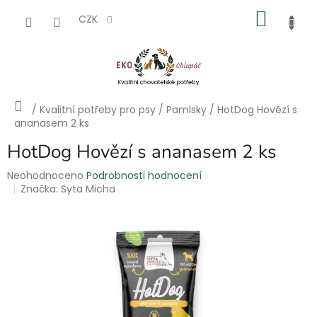
Přejít
NÁKU
na
CZK
obsah
KOŠÍK
Domů
/
Kvalitní potřeby pro psy
/
Pamlsky
/
HotDog Hovězí s
ananasem 2 ks
HotDog Hovězí s ananasem 2 ks
Průměrné
Neohodnoceno
Podrobnosti hodnocení
hodnocení
Značka:
Syta Micha
produktu
je
0,0
z
5
hvězdiček.