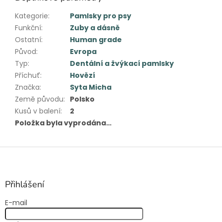
Kategorie
:
Pamlsky pro psy
Funkční
:
Zuby a dásně
Ostatní
:
Human grade
Původ
:
Evropa
Typ
:
Dentální a žvýkací pamlsky
Příchuť
:
Hovězí
Značka
:
Syta Micha
Země původu
:
Polsko
Kusů v balení
:
2
Položka byla vyprodána…
Z
á
p
a
Přihlášení
t
E-mail
í