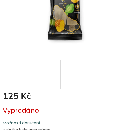
125 Kč
Měrná
Vyprodáno
cena:
Možnosti doručení