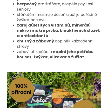
bezpečný
pro štěňata, dospělé psy i psí
seniory
štěňatům masíruje dáseň a učí je pořádně
žvýkat potravu
zdroj důležitých vitaminů, minerálů,
mikro i makro prvků, bioaktivních složek
a antioxidantů
chutný a zábavný
doplněk každodenní
stravy
zabaví chlupáče a
naplní jeho potřebu
kousat, žvýkat, olizovat a žužlat