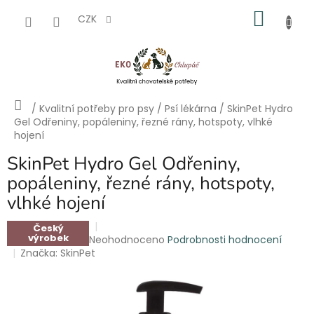
Přejít
NÁKU
na
CZK
obsah
KOŠÍK
Domů
/
Kvalitní potřeby pro psy
/
Psí lékárna
/
SkinPet Hydro
Gel Odřeniny, popáleniny, řezné rány, hotspoty, vlhké
hojení
SkinPet Hydro Gel Odřeniny,
popáleniny, řezné rány, hotspoty,
vlhké hojení
Český
výrobek
Průměrné
Neohodnoceno
Podrobnosti hodnocení
hodnocení
Značka:
SkinPet
produktu
je
0,0
z