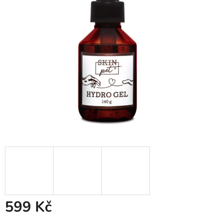
5
hvězdiček.
599 Kč