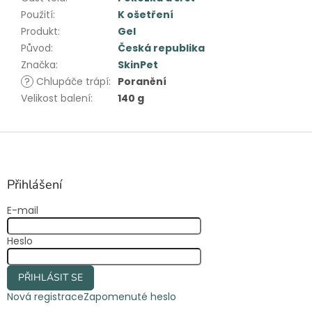
Použití
:
K ošetření
Produkt
:
Gel
Původ
:
Česká republika
Značka
:
SkinPet
?
Chlupáče trápí
:
Poranění
Velikost balení
:
140 g
Z
á
p
a
Přihlášení
t
E-mail
í
Heslo
PŘIHLÁSIT SE
Nová registrace
Zapomenuté heslo