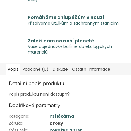
Pomáháme chlupáčům v nouzi
Přispíváme útulkům a záchranným stanicím
Záleží nám na naší planetě
Vaše objednávky balíme do ekologických
materiálů
Popis
Podobné (6)
Diskuze
Ostatní informace
Detailní popis produktu
Popis produktu není dostupný
Doplňkové parametry
Kategorie
:
Psí lékárna
Záruka
:
2 roky
Část těla
:
Pokožka a srst