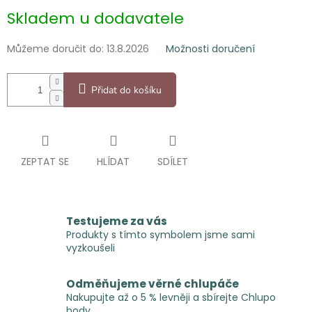
Měrná
Skladem u dodavatele
cena:
Můžeme doručit do:
13.8.2026
Možnosti doručení
Přidat do košíku
ZEPTAT SE
HLÍDAT
SDÍLET
Testujeme za vás
Produkty s tímto symbolem jsme sami
vyzkoušeli
Odměňujeme věrné chlupáče
Nakupujte až o 5 % levněji a sbírejte Chlupo
body