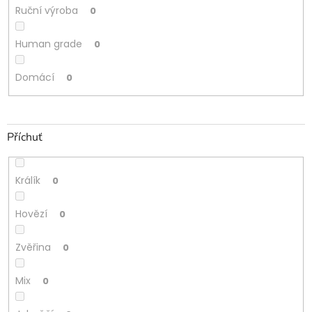
Ruční výroba
0
Human grade
0
Domácí
0
Příchuť
Králík
0
Hovězí
0
Zvěřina
0
Mix
0