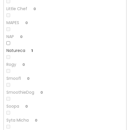
Little Chef
0
MAPES
0
NAP
0
Natureca
1
Rogy
0
Smoofl
0
SmoothieDog
0
Soopa
0
Syta Micha
0