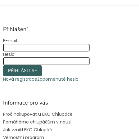
Z
á
p
a
Přihlášení
t
E-mail
í
Heslo
PŘIHLÁSIT SE
Nová registrace
Zapomenuté heslo
Informace pro vás
Proč nakupovat u EKO Chlupáče
Pomáháme chlupáčům v nouzi
Jak vznikl EKO Chlupáč
Věrnostní program