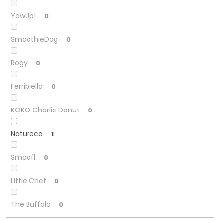
YowUp!
0
SmoothieDog
0
Rogy
0
Ferribiella
0
KOKO Charlie Donut
0
Natureca
1
Smoofl
0
Little Chef
0
The Buffalo
0