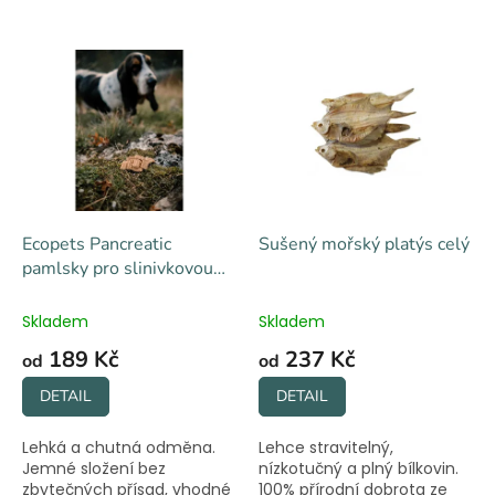
V
ý
p
i
s
p
r
o
d
Ecopets Pancreatic
Sušený mořský platýs celý
u
pamlsky pro slinivkovou
k
dietu
t
Skladem
Skladem
ů
189 Kč
237 Kč
od
od
DETAIL
DETAIL
Lehká a chutná odměna.
Lehce stravitelný,
Jemné složení bez
nízkotučný a plný bílkovin.
zbytečných přísad, vhodné
100% přírodní dobrota ze