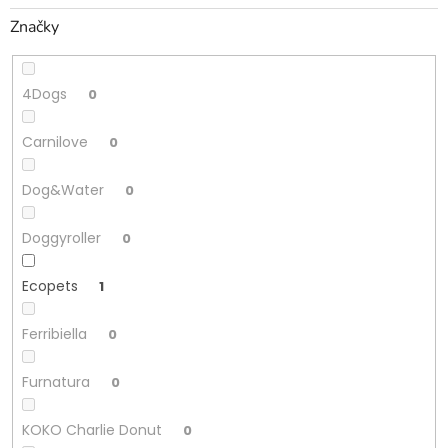
Značky
4Dogs
0
Carnilove
0
Dog&Water
0
Doggyroller
0
Ecopets
1
Ferribiella
0
Furnatura
0
KOKO Charlie Donut
0