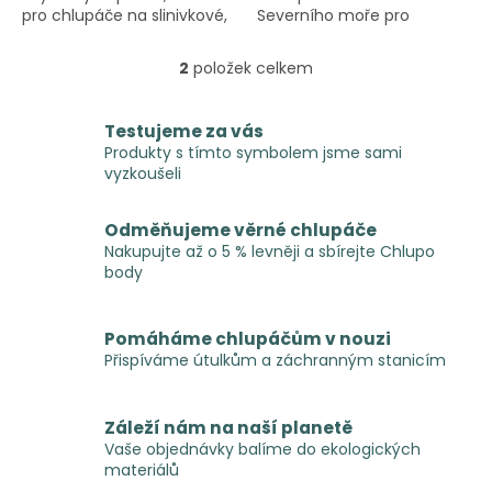
pro chlupáče na slinivkové,
Severního moře pro
ledvinové a jaterní dietě.
všechny chlupáče – bez
chemie, jen ryba.
2
položek celkem
O
v
l
Testujeme za vás
á
Produkty s tímto symbolem jsme sami
d
vyzkoušeli
a
c
í
Odměňujeme věrné chlupáče
p
Nakupujte až o 5 % levněji a sbírejte Chlupo
r
body
v
k
y
Pomáháme chlupáčům v nouzi
v
Přispíváme útulkům a záchranným stanicím
ý
p
i
Záleží nám na naší planetě
s
Vaše objednávky balíme do ekologických
u
materiálů