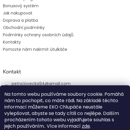
Bonusový systém
Jak nakupovat
Doprava a platba
Obchodní podmínky
Podmínky ochrany osobních údajů
Kontakty
Pomozte nám nakrmit útulkáče
Kontakt
petra.lovecka94
@
gmail.com
+420 774 131 648
Na tomto webu používáme soubory cookie. Pomáhá
nám to pochopit, co máte rádi. Na základě těchto
ekochlupac.cz
informací můžeme EKO Chlupáče neustále
vylepšovat, abyste se tady cítili co nejlépe. Dalším
procházením tohoto webu vyjadřujete souhlas s
jejich používáním.. Více informací
zde
.
Vytvořil Shoptet