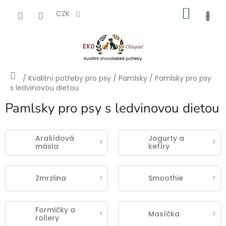
Přejít
NÁKU
na
CZK
obsah
KOŠÍK
Domů
/
Kvalitní potřeby pro psy
/
Pamlsky
/
Pamlsky pro psy
s ledvinovou dietou
Pamlsky pro psy s ledvinovou dietou
Arašídová
Jogurty a
másla
kefíry
Zmrzlina
Smoothie
Formičky a
Masíčka
rollery