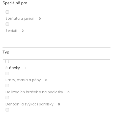
Speciálně pro
Štěňata a junioři
0
Senioři
0
Typ
Sušenky
1
Pasty, másla a pěny
0
Do lízacích hraček a na podložky
0
Dentální a žvýkací pamlsky
0