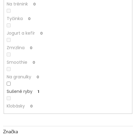
Na trénink
0
Tyčinka
0
Jogurt a kefír
0
Zmrzlina
0
Smoothie
0
Na granulky
0
Sušené ryby
1
Klobásky
0
Značka