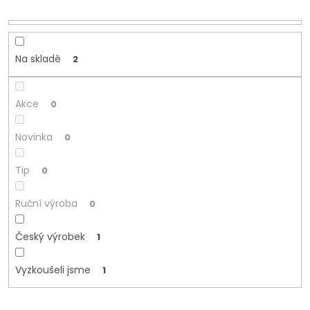
d
u
k
t
Na skladě
2
ů
Akce
0
Novinka
0
Tip
0
Ruční výroba
0
Český výrobek
1
Vyzkoušeli jsme
1