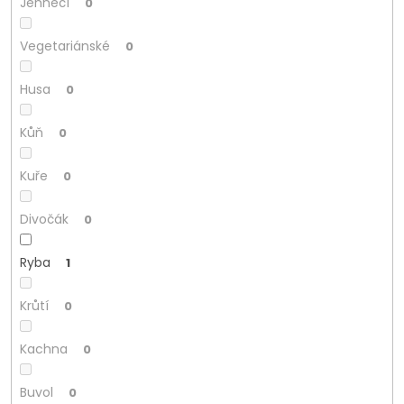
Jehněčí
0
Vegetariánské
0
Husa
0
Kůň
0
Kuře
0
Divočák
0
Ryba
1
Krůtí
0
Kachna
0
Buvol
0