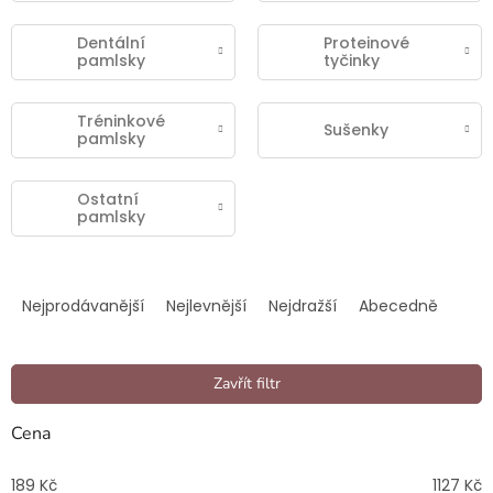
Dentální
Proteinové
pamlsky
tyčinky
Tréninkové
Sušenky
pamlsky
Ostatní
pamlsky
Ř
a
Nejprodávanější
Nejlevnější
Nejdražší
Abecedně
z
e
n
Zavřít filtr
í
p
Cena
r
o
189
Kč
1127
Kč