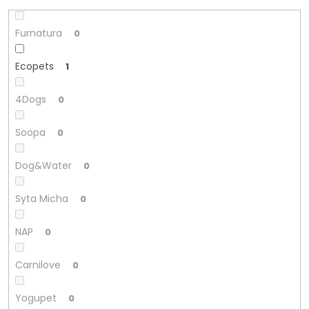
Furnatura
0
Ecopets
1
4Dogs
0
Soopa
0
Dog&Water
0
Syta Micha
0
NAP
0
Carnilove
0
Yogupet
0