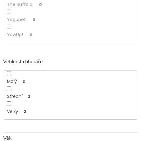
The Buffalo
0
Yogupet
0
YowUp!
0
Velikost chlupáče
Malý
2
Střední
2
Velký
2
Věk