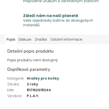
Přispíváme útulkům a záchranným stanicím
Záleží nám na naší planetě
Vaše objednávky balíme do ekologických
materiálů
Popis
Diskuze
Značka
Ostatní informace
Detailní popis produktu
Popis produktu není dostupný
Doplňkové parametry
Kategorie
:
Hračky pro kočky
Záruka
:
2 roky
EAN
:
817152019244
Výrobce
:
P.L.A.Y.