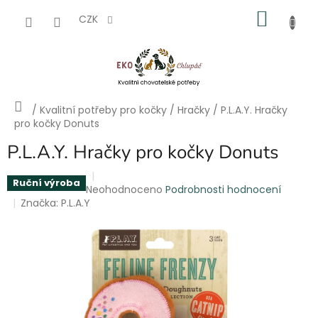
Přejít
NÁKU
na
CZK
obsah
KOŠÍK
Domů
/
Kvalitní potřeby pro kočky
/
Hračky
/
P.L.A.Y. Hračky
pro kočky Donuts
P.L.A.Y. Hračky pro kočky Donuts
Ruční výroba
Průměrné
Neohodnoceno
Podrobnosti hodnocení
hodnocení
Značka:
P.L.A.Y
produktu
je
0,0
z
5
hvězdiček.