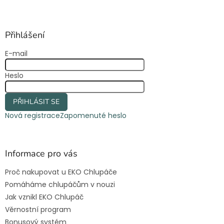
Z
á
p
a
Přihlášení
t
E-mail
í
Heslo
PŘIHLÁSIT SE
Nová registrace
Zapomenuté heslo
Informace pro vás
Proč nakupovat u EKO Chlupáče
Pomáháme chlupáčům v nouzi
Jak vznikl EKO Chlupáč
Věrnostní program
Bonusový systém