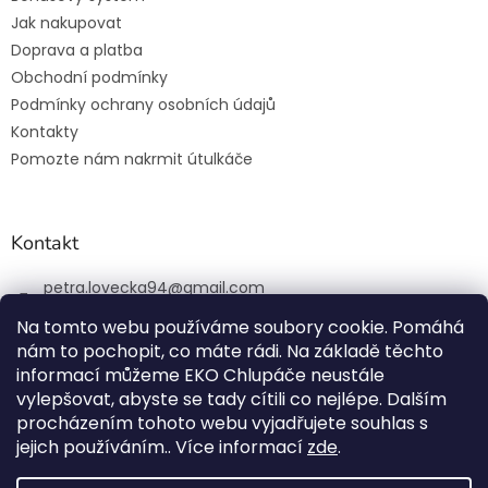
Jak nakupovat
Doprava a platba
Obchodní podmínky
Podmínky ochrany osobních údajů
Kontakty
Pomozte nám nakrmit útulkáče
Kontakt
petra.lovecka94
@
gmail.com
+420 774 131 648
Na tomto webu používáme soubory cookie. Pomáhá
nám to pochopit, co máte rádi. Na základě těchto
ekochlupac.cz
informací můžeme EKO Chlupáče neustále
vylepšovat, abyste se tady cítili co nejlépe. Dalším
procházením tohoto webu vyjadřujete souhlas s
jejich používáním.. Více informací
zde
.
Vytvořil Shoptet