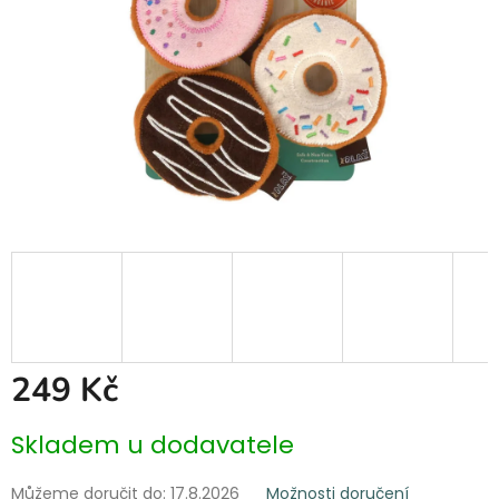
249 Kč
Měrná
Skladem u dodavatele
cena:
Můžeme doručit do:
17.8.2026
Možnosti doručení