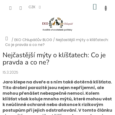
Přejít
NÁKU
na
CZK
obsah
KOŠÍK
Domů
/
EKO Chlupáčův BLOG
/
Nejčastější mýty o klíšťatech:
Co je pravda a co ne?
Nejčastější mýty o klíšťatech: Co je
pravda a co ne?
15.3.2025
Jaro klepe na dveře a s ním také dotěrná klíšťata.
Tito drobní parazité jsou nejen nepříjemní, ale
mohou přenášet nebezpečné nemoci. Kolem
klíšťat však koluje mnoho mýtů, které mohou vést
k neúčinné ochraně nebo dokonce k rizikovým
postupům při jejich odstraňování. V tomto článku