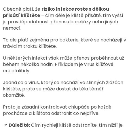
Obecně platí, že
riziko infekce roste s délkou
přisátí klíštěte
– čím déle je klíště přisáté, tím vyšší
je pravděpodobnost přenosu boreliózy nebo jiných
nemocí.
To ale platí zejména pro bakterie, které se nacházejí v
trávicím traktu klíštěte.
U některých infekcí však může přenos proběhnout už
během několika hodin.
Příkladem je virus klíšťové
encefalitidy.
Jedná se o virus, který se nachází ve slinných žlázách
klíštěte, proto se může dostat do těla téměř
okamžitě.
Proto je zásadní kontrolovat chlupáče po každé
procházce a klíšťata odstranit co nejdříve.
📌
Důležité:
Čím rychleji klíště odstraníte, tím nižší je