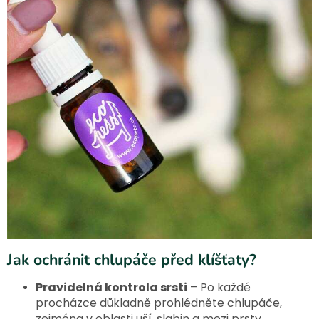
Jak ochránit chlupáče před klíšťaty?
Pravidelná kontrola srsti
– Po každé
procházce důkladně prohlédněte chlupáče,
zejména v oblasti uší, slabin a mezi prsty.