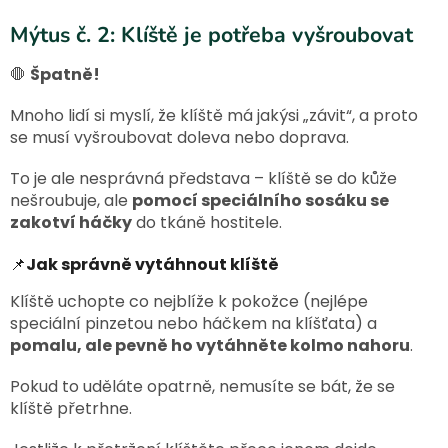
Mýtus č. 2: Klíště je potřeba vyšroubovat
🛑
Špatně!
Mnoho lidí si myslí, že klíště má jakýsi „závit“, a proto
se musí vyšroubovat doleva nebo doprava.
To je ale nesprávná představa – klíště se do kůže
nešroubuje, ale
pomocí speciálního sosáku se
zakotví háčky
do tkáně hostitele.
Jak správně vytáhnout klíště
📌
Klíště uchopte co nejblíže k pokožce (nejlépe
speciální pinzetou nebo háčkem na klíšťata) a
pomalu, ale pevně ho vytáhněte kolmo nahoru
.
Pokud to uděláte opatrně, nemusíte se bát, že se
klíště přetrhne.