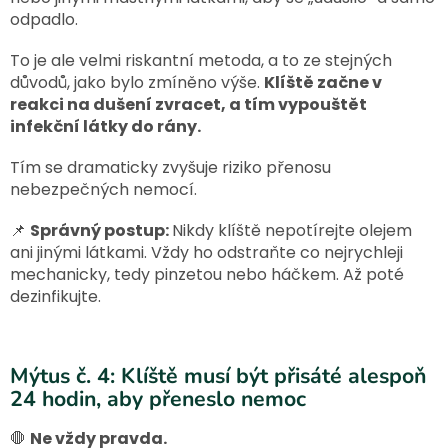
odpadlo.
To je ale velmi riskantní metoda, a to ze stejných
důvodů, jako bylo zmíněno výše.
Klíště začne v
reakci na dušení zvracet, a tím vypouštět
infekční látky do rány.
Tím se dramaticky zvyšuje riziko přenosu
nebezpečných nemocí.
📌
Správný postup:
Nikdy klíště nepotírejte olejem
ani jinými látkami. Vždy ho odstraňte co nejrychleji
mechanicky, tedy pinzetou nebo háčkem. Až poté
dezinfikujte.
Mýtus č. 4: Klíště musí být přisáté alespoň
24 hodin, aby přeneslo nemoc
🛑
Ne vždy pravda.