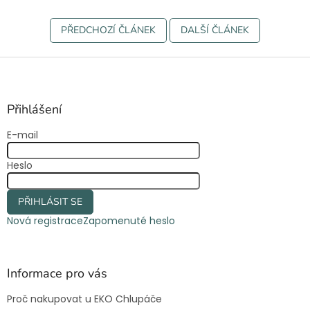
PŘEDCHOZÍ ČLÁNEK
DALŠÍ ČLÁNEK
Z
á
p
a
Přihlášení
t
E-mail
í
Heslo
PŘIHLÁSIT SE
Nová registrace
Zapomenuté heslo
Informace pro vás
Proč nakupovat u EKO Chlupáče