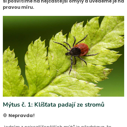
si posvítíme na nejčastější omyly a uvedeme je na
pravou míru.
Mýtus č. 1: Klíšťata padají ze stromů
🛑
Nepravda!