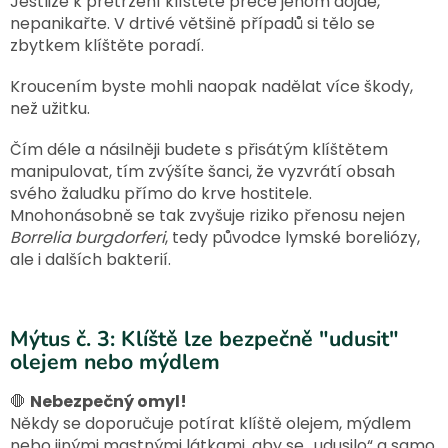
Jestliže k přetržení klíštěte přece jenom dojde,
nepanikařte. V drtivé většině případů si tělo se
zbytkem klíštěte poradí.
Kroucením byste mohli naopak nadělat více škody,
než užitku.
Čím déle a násilněji budete s přisátým klíštětem
manipulovat, tím zvýšíte šanci, že vyzvrátí obsah
svého žaludku přímo do krve hostitele.
Mnohonásobně se tak zvyšuje riziko přenosu nejen
Borrelia burgdorferi
, tedy původce lymské boreliózy,
ale i dalších bakterií.
Mýtus č. 3: Klíště lze bezpečně "udusit"
olejem nebo mýdlem
🛑
Nebezpečný omyl!
Někdy se doporučuje potírat klíště olejem, mýdlem
nebo jinými mastnými látkami, aby se „udusilo“ a samo