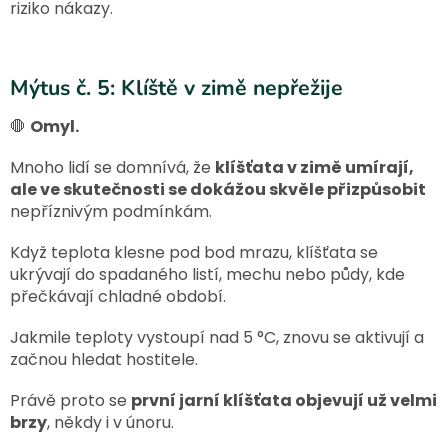
riziko nákazy.
Mýtus č. 5: Klíště v zimě nepřežije
🛑
Omyl.
Mnoho lidí se domnívá, že
klíšťata v zimě umírají,
ale ve skutečnosti se dokážou skvěle přizpůsobit
nepříznivým podmínkám.
Když teplota klesne pod bod mrazu, klíšťata se
ukrývají do spadaného listí, mechu nebo půdy, kde
přečkávají chladné období.
Jakmile teploty vystoupí nad 5 °C, znovu se aktivují a
začnou hledat hostitele.
Právě proto se
první jarní klíšťata objevují už velmi
brzy
, někdy i v únoru.