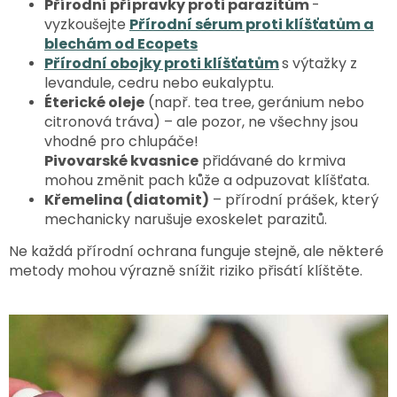
Přírodní přípravky proti parazitům
-
vyzkoušejte
Přírodní sérum proti klíšťatům a
blechám od Ecopets
Přírodní obojky proti klíšťatům
s výtažky z
levandule, cedru nebo eukalyptu.
Éterické oleje
(např. tea tree, geránium nebo
citronová tráva) – ale pozor, ne všechny jsou
vhodné pro chlupáče!
Pivovarské kvasnice
přidávané do krmiva
mohou změnit pach kůže a odpuzovat klíšťata.
Křemelina (diatomit)
– přírodní prášek, který
mechanicky narušuje exoskelet parazitů.
Ne každá přírodní ochrana funguje stejně, ale některé
metody mohou výrazně snížit riziko přisátí klíštěte.