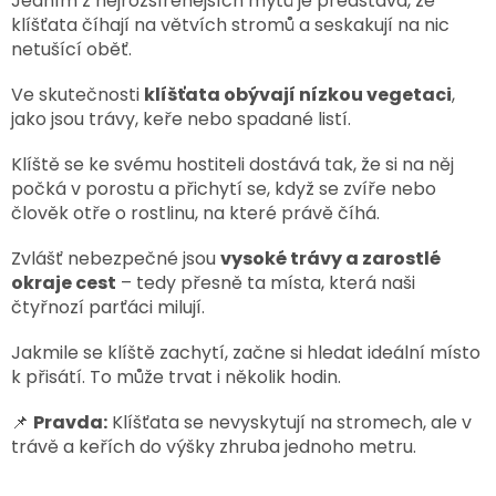
Jedním z nejrozšířenějších mýtů je představa, že
klíšťata číhají na větvích stromů a seskakují na nic
netušící oběť.
Ve skutečnosti
klíšťata obývají nízkou vegetaci
,
jako jsou trávy, keře nebo spadané listí.
Klíště se ke svému hostiteli dostává tak, že si na něj
počká v porostu a přichytí se, když se zvíře nebo
člověk otře o rostlinu, na které právě číhá.
Zvlášť nebezpečné jsou
vysoké trávy a zarostlé
okraje cest
– tedy přesně ta místa, která naši
čtyřnozí parťáci milují.
Jakmile se klíště zachytí, začne si hledat ideální místo
k přisátí. To může trvat i několik hodin.
📌
Pravda:
Klíšťata se nevyskytují na stromech, ale v
trávě a keřích do výšky zhruba jednoho metru.