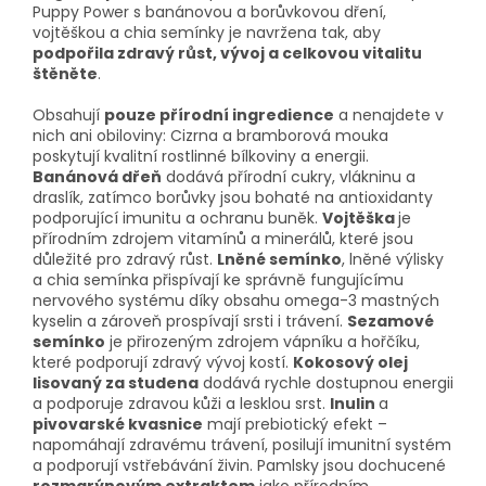
Puppy Power s banánovou a borůvkovou dření,
vojtěškou a chia semínky je navržena tak, aby
podpořila zdravý růst, vývoj a celkovou vitalitu
štěněte
.
Obsahují
pouze přírodní ingredience
a nenajdete v
nich ani obiloviny: Cizrna a bramborová mouka
poskytují kvalitní rostlinné bílkoviny a energii.
Banánová dřeň
dodává přírodní cukry, vlákninu a
draslík, zatímco borůvky jsou bohaté na antioxidanty
podporující imunitu a ochranu buněk.
Vojtěška
je
přírodním zdrojem vitamínů a minerálů, které jsou
důležité pro zdravý růst.
Lněné semínko
, lněné výlisky
a chia semínka přispívají ke správně fungujícímu
nervového systému díky obsahu omega-3 mastných
kyselin a zároveň prospívají srsti i trávení.
Sezamové
semínko
je přirozeným zdrojem vápníku a hořčíku,
které podporují zdravý vývoj kostí.
Kokosový olej
lisovaný za studena
dodává rychle dostupnou energii
a podporuje zdravou kůži a lesklou srst.
Inulin
a
pivovarské kvasnice
mají prebiotický efekt –
napomáhají zdravému trávení, posilují imunitní systém
a podporují vstřebávání živin. Pamlsky jsou dochucené
rozmarýnovým extraktem
jako přírodním