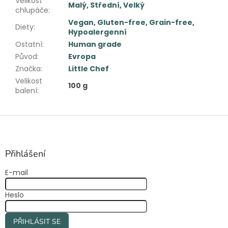
Velikost
Malý
,
Střední
,
Velký
chlupáče
:
Vegan
,
Gluten-free
,
Grain-free
,
Diety
:
Hypoalergenní
Ostatní
:
Human grade
Původ
:
Evropa
Značka
:
Little Chef
Velikost
100 g
balení
:
Z
á
p
a
Přihlášení
t
E-mail
í
Heslo
PŘIHLÁSIT SE