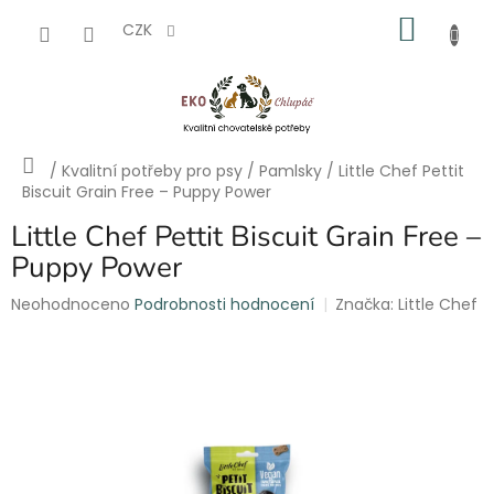
Přejít
NÁKU
na
CZK
obsah
KOŠÍK
Domů
/
Kvalitní potřeby pro psy
/
Pamlsky
/
Little Chef Pettit
Biscuit Grain Free – Puppy Power
Little Chef Pettit Biscuit Grain Free –
Puppy Power
Průměrné
Neohodnoceno
Podrobnosti hodnocení
Značka:
Little Chef
hodnocení
produktu
je
0,0
z
5
hvězdiček.