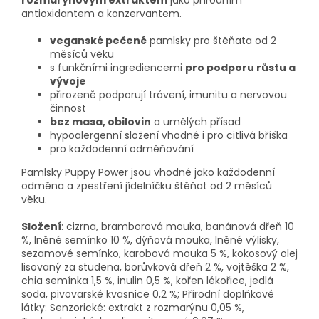
antioxidantem a konzervantem.
veganské pečené
pamlsky pro štěňata od 2
měsíců věku
s funkčními ingrediencemi
pro podporu růstu a
vývoje
přirozeně podporují trávení, imunitu a nervovou
činnost
bez masa, obilovin
a umělých přísad
hypoalergenní složení vhodné i pro citlivá bříška
pro každodenní odměňování
Pamlsky Puppy Power jsou vhodné jako každodenní
odměna a zpestření jídelníčku štěňat od 2 měsíců
věku.
Složení
: cizrna, bramborová mouka, banánová dřeň 10
%, lněné semínko 10 %, dýňová mouka, lněné výlisky,
sezamové semínko, karobová mouka 5 %, kokosový olej
lisovaný za studena, borůvková dřeň 2 %, vojtěška 2 %,
chia semínka 1,5 %, inulin 0,5 %, kořen lékořice, jedlá
soda, pivovarské kvasnice 0,2 %; Přírodní doplňkové
látky: Senzorické: extrakt z rozmarýnu 0,05 %,