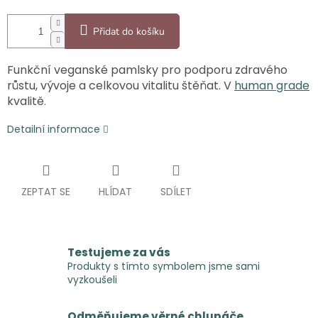
Přidat do košíku
Funkční veganské pamlsky pro podporu zdravého
růstu, vývoje a celkovou vitalitu štěňat. V
human grade
kvalitě
.
Detailní informace
ZEPTAT SE
HLÍDAT
SDÍLET
Testujeme za vás
Produkty s tímto symbolem jsme sami
vyzkoušeli
Odměňujeme věrné chlupáče