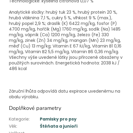
Technologické: kyselina citronová 0,07 %
Analytické složky: hrubý tuk 23 %, hrubý protein 20 %,
hrubá vláknina 7,1 %, cukry 5 %, vlhkost 9 % (max.),
hrubý popel 2,9 %; draslík (K) 6422 mg/kg, fosfor (P)
4700 mg/kg, hořčík (Mg) 1760 mg/kg, sodík (Na) 1485
mg/kg, vápník (Ca) 1200 mg/kg, železo (Fe) 330
mg/kg, zinek (Zn) 34 mg/kg, mangan (Mn) 23 mg/kg,
měď (Cu) 13 mg/kg; Vitamin E 67 IU/kg, Vitamin B1 0,16
mg/kg, Vitamin B2 5,5 mg/kg, Vitamin B6 0,36 mg/kg.
Všechny výše uvedené látky jsou přirozeně obsaženy v
použitých surovinách. Energetická hodnota: 2038 kJ /
486 kcal
Záruční lhůta odpovídá datu expirace uvedenému na
obalu výrobku.
Doplňkové parametry
Kategorie
:
Pamlsky pro psy
Věk
:
Štěňata a junioři