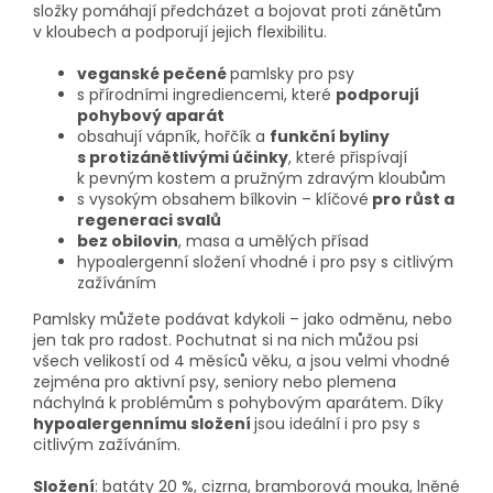
složky pomáhají předcházet a bojovat proti zánětům
v kloubech a podporují jejich flexibilitu.
veganské pečené
pamlsky pro psy
s přírodními ingrediencemi, které
podporují
pohybový aparát
obsahují vápník, hořčík a
funkční byliny
s protizánětlivými účinky
, které přispívají
k pevným kostem a pružným zdravým kloubům
s vysokým obsahem bílkovin – klíčové
pro růst a
regeneraci svalů
bez obilovin
, masa a umělých přísad
hypoalergenní složení vhodné i pro psy s citlivým
zažíváním
Pamlsky můžete podávat kdykoli – jako odměnu, nebo
jen tak pro radost. Pochutnat si na nich můžou psi
všech velikostí od 4 měsíců věku, a jsou velmi vhodné
zejména pro aktivní psy, seniory nebo plemena
náchylná k problémům s pohybovým aparátem. Díky
hypoalergennímu složení
jsou ideální i pro psy s
citlivým zažíváním.
Složení
: batáty 20 %, cizrna, bramborová mouka, lněné