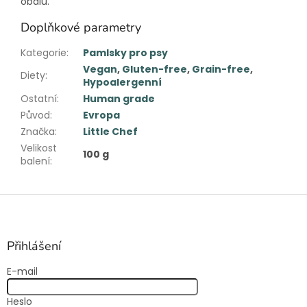
obalu.
Doplňkové parametry
Kategorie
:
Pamlsky pro psy
Vegan
,
Gluten-free
,
Grain-free
,
Diety
:
Hypoalergenní
Ostatní
:
Human grade
Původ
:
Evropa
Značka
:
Little Chef
Velikost
100 g
balení
:
Z
á
p
a
Přihlášení
t
E-mail
í
Heslo