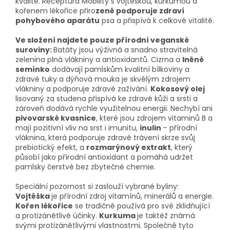
kvalitě. Receptura Mobility s vojtěškou, kurkumou a
kořenem lékořice přiro
zeně podporuje zdraví
pohybového aparátu
psa a přispívá k celkové vitalitě.
Ve složení najdete pouze přírodní veganské
suroviny:
Batáty jsou výživná a snadno stravitelná
zelenina plná vlákniny a antioxidantů. Cizrna a
lněné
semínko
dodávají pamlskům kvalitní bílkoviny a
zdravé tuky a dýňová mouka je skvělým zdrojem
vlákniny a podporuje zdravé zažívání.
Kokosový olej
lisovaný za studena přispívá ke zdravé kůži a srsti a
zároveň dodává rychle využitelnou energii. Nechybí ani
pivovarské kvasnice
, které jsou zdrojem vitaminů B a
mají pozitivní vliv na srst i imunitu,
inulin
– přírodní
vláknina, která podporuje zdravé trávení skrze svůj
prebiotický efekt, a
rozmarýnový extrakt
, který
působí jako přírodní antioxidant a pomáhá udržet
pamlsky čerstvé bez zbytečné chemie.
Speciální pozornost si zaslouží vybrané byliny:
Vojtěška
je přírodní zdroj vitamínů, minerálů a energie.
Kořen lékořice
se tradičně používá pro své zklidňující
a protizánětlivé účinky.
Kurkuma
je taktéž známá
svými protizánětlivými vlastnostmi. Společně tyto