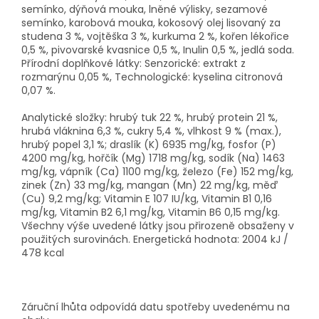
semínko, dýňová mouka, lněné výlisky, sezamové
semínko, karobová mouka, kokosový olej lisovaný za
studena 3 %, vojtěška 3 %, kurkuma 2 %, kořen lékořice
0,5 %, pivovarské kvasnice 0,5 %, Inulin 0,5 %, jedlá soda.
Přírodní doplňkové látky: Senzorické: extrakt z
rozmarýnu 0,05 %, Technologické: kyselina citronová
0,07 %.
Analytické složky: hrubý tuk 22 %, hrubý protein 21 %,
hrubá vláknina 6,3 %, cukry 5,4 %, vlhkost 9 % (max.),
hrubý popel 3,1 %; draslík (K) 6935 mg/kg, fosfor (P)
4200 mg/kg, hořčík (Mg) 1718 mg/kg, sodík (Na) 1463
mg/kg, vápník (Ca) 1100 mg/kg, železo (Fe) 152 mg/kg,
zinek (Zn) 33 mg/kg, mangan (Mn) 22 mg/kg, měď
(Cu) 9,2 mg/kg; Vitamin E 107 IU/kg, Vitamin B1 0,16
mg/kg, Vitamin B2 6,1 mg/kg, Vitamin B6 0,15 mg/kg.
Všechny výše uvedené látky jsou přirozeně obsaženy v
použitých surovinách. Energetická hodnota: 2004 kJ /
478 kcal
Záruční lhůta odpovídá datu spotřeby uvedenému na