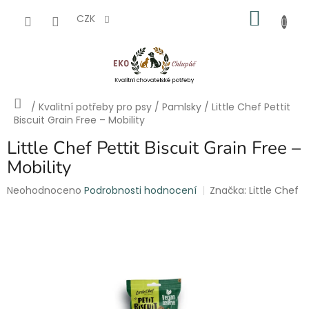
Přejít
NÁKU
na
CZK
obsah
KOŠÍK
Domů
/
Kvalitní potřeby pro psy
/
Pamlsky
/
Little Chef Pettit
Biscuit Grain Free – Mobility
Little Chef Pettit Biscuit Grain Free –
Mobility
Průměrné
Neohodnoceno
Podrobnosti hodnocení
Značka:
Little Chef
hodnocení
produktu
je
0,0
z
5
hvězdiček.