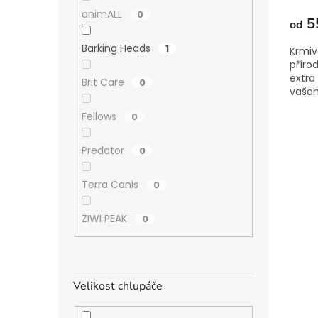
animALL
0
5
od
Barking Heads
1
Krmiv
příro
extra 
Brit Care
0
vašeh
Fellows
0
Predator
0
Terra Canis
0
ZIWI PEAK
0
Velikost chlupáče