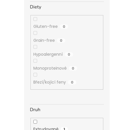
Diety
Gluten-free
0
Grain-free
0
Hypoalergenní
0
Monoproteinové
0
Březí/kojící feny
0
Druh
Extrudované
1