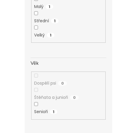
Malý
1
Střední
1
Velký
1
Věk
Dospělí psi
0
Štěňata a junioři
0
Senioři
1