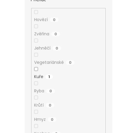
Hovězí
0
Zvěřina
0
Jehněčí
0
Vegetariánské
0
Kuře
1
Ryba
0
Krůtí
0
Hmyz
0