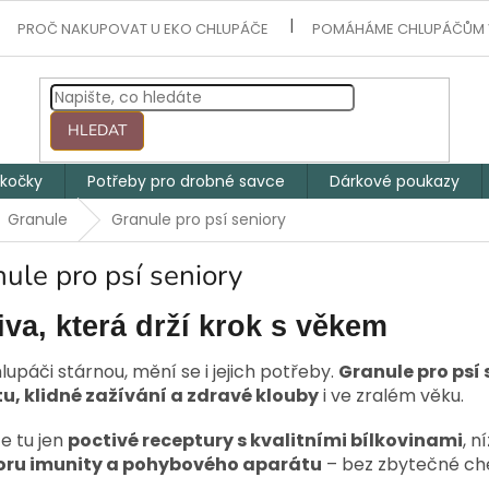
PROČ NAKUPOVAT U EKO CHLUPÁČE
POMÁHÁME CHLUPÁČŮM 
HLEDAT
 kočky
Potřeby pro drobné savce
Dárkové poukazy
Granule
Granule pro psí seniory
ule pro psí seniory
iva, která drží krok s věkem
lupáči stárnou, mění se i jejich potřeby.
Granule pro psí 
itu, klidné zažívání a zdravé klouby
i ve zralém věku.
e tu jen
poctivé receptury s kvalitními bílkovinami
, 
ru imunity a pohybového aparátu
– bez zbytečné ch