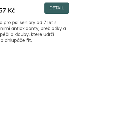
DETAIL
57 Kč
o pro psí seniory od 7 let s
dními antioxidanty, prebiotiky a
péčí o klouby, které udrží
o chlupáče fit.
O
v
l
á
d
a
c
í
p
r
v
k
y
v
ý