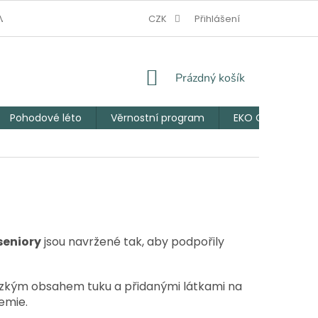
V NOUZI
JAK VZNIKL EKO CHLUPÁČ
CZK
Přihlášení
VĚRNOSTNÍ PROGRAM
NÁKUPNÍ
Prázdný košík
KOŠÍK
Pohodové léto
Věrnostní program
EKO Chlupáčův 
seniory
jsou navržené tak, aby podpořily
nízkým obsahem tuku a přidanými látkami na
emie.