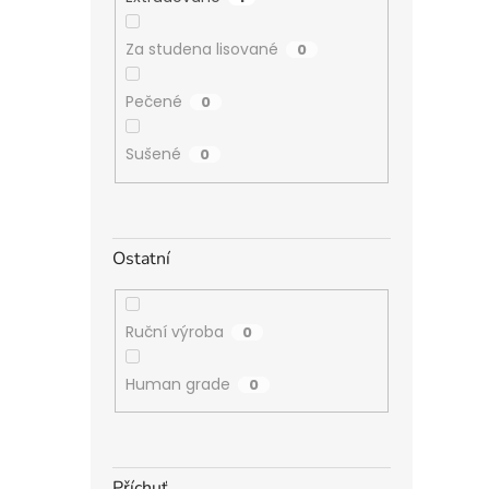
Za studena lisované
0
Pečené
0
Sušené
0
Ostatní
Ruční výroba
0
Human grade
0
Příchuť