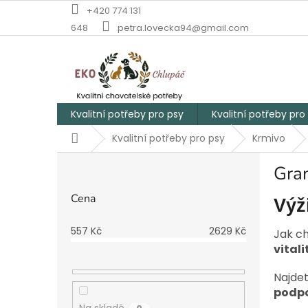
Přejít
+420 774 131
na
648
petra.lovecka94@gmail.com
obsah
Kvalitní potřeby pro psy
Kvalitní potřeby pro
Domů
Kvalitní potřeby pro psy
Krmivo
P
Gran
o
s
Cena
Výž
t
r
557
Kč
2629
Kč
a
Jak ch
n
vital
n
Najdet
í
podpo
p
Na skladě