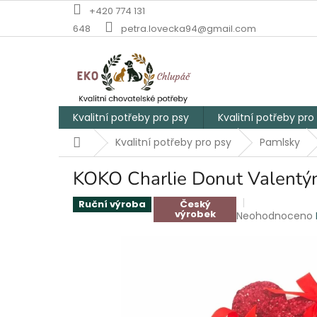
Přejít
+420 774 131
na
648
petra.lovecka94@gmail.com
obsah
Kvalitní potřeby pro psy
Kvalitní potřeby pro
Domů
Kvalitní potřeby pro psy
Pamlsky
KOKO Charlie Donut Valentý
Ruční výroba
Český
výrobek
Průměrné
Neohodnoceno
hodnocení
produktu
je
0,0
z
5
hvězdiček.