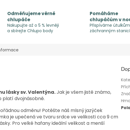
Odměňujeme věrné
Pomáháme
chlupáče
chlupáčům v no
Nakupujte až o 5 % levněji
Přispíváme útulkům
a sbírejte Chlupo body
záchranným stanic
informace
Dop
Kate
Příc
nu lásky sv. Valentýna.
Jak je všem jistě známo,
Zna
o platí dvojnásobně.
Hmo
Pol
ží pořádnou odměnu! Potěšte náš mlsný jazýček
nka je upečená ve tvaru srdce ve velikosti cca 9 cm
ky. Pro velké hafany ideální velikost a menší