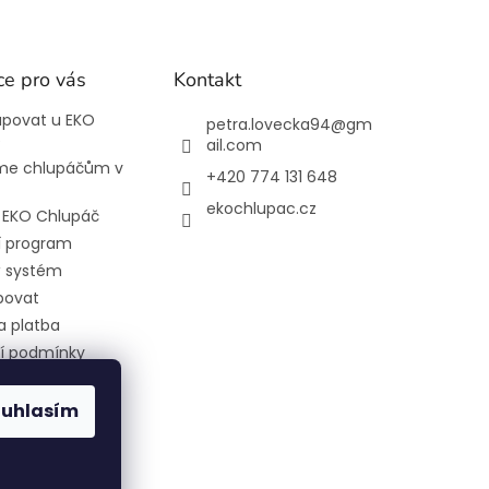
ce pro vás
Kontakt
upovat u EKO
petra.lovecka94
@
gm
e
ail.com
e chlupáčům v
+420 774 131 648
ekochlupac.cz
l EKO Chlupáč
í program
 systém
povat
a platba
í podmínky
 ochrany
 údajů
ouhlasím
 nám nakrmit