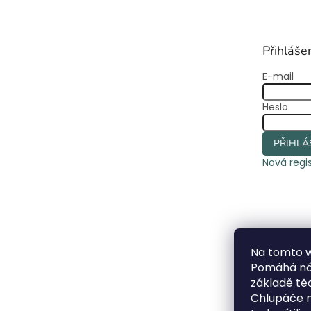
p
a
t
Přihláše
í
E-mail
Heslo
PŘIHLÁ
Nová regi
Na tomto 
Pomáhá nám
základě t
Chlupáče n