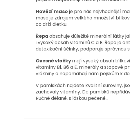
Hovězí maso
je pro nás nejvhodnější ma
maso je zdrojem velkého množství bílkovi
co drží dietku.
Řepa
obsahuje důležité minerální látky ja
i vysoký obsah vitamínů C a E. Řepa je 
detoxikační účinky, podporuje správnou s
Ovesné vločky
mají vysoký obsah bílkov
vitamíny B1, B6 a E, minerály a stopové p
vlákniny a napomáhají nám pejskům k do
V pamlskách najdete kvalitní suroviny, js
zachovaly vitamíny. Do pamlsků nepřidáv
Ručně dělané, s láskou pečené…
Z
á