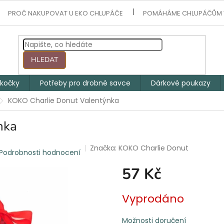
PROČ NAKUPOVAT U EKO CHLUPÁČE
POMÁHÁME CHLUPÁČŮM 
HLEDAT
 kočky
Potřeby pro drobné savce
Dárkové poukazy
KOKO Charlie Donut Valentýnka
nka
Značka:
KOKO Charlie Donut
Podrobnosti hodnocení
57 Kč
Měrná
Vyprodáno
cena:
Možnosti doručení