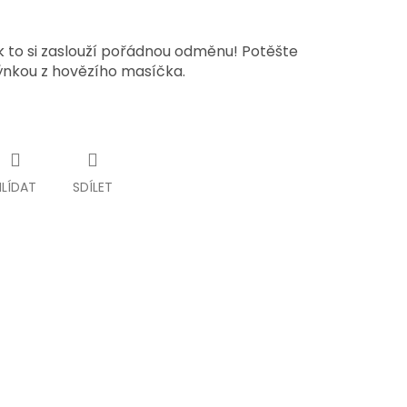
ak to si zaslouží pořádnou odměnu! Potěšte
ýnkou z hovězího masíčka.
HLÍDAT
SDÍLET