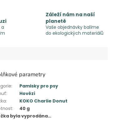
Záleží nám na naší
uzi
planetě
 a
Vaše objednávky balíme
ím
do ekologických materiálů
lňkové parametry
gorie
:
Pamlsky pro psy
huť
:
Hovězí
čka
:
KOKO Charlie Donut
tnost
:
40 g
ožka byla vyprodána…