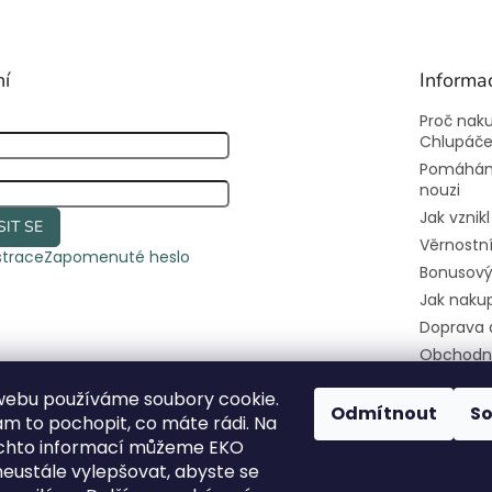
ní
Informa
Proč nak
Chlupáč
Pomáhám
nouzi
Jak vznik
SIT SE
Věrnostn
strace
Zapomenuté heslo
Bonusový
Jak naku
Doprava 
Obchodn
Podmínky
webu používáme soubory cookie.
osobních
Odmítnout
S
 to pochopit, co máte rádi. Na
Kontakty
ěchto informací můžeme EKO
Pomozte
eustále vylepšovat, abyste se
útulkáče