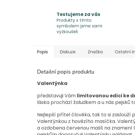
Testujeme za vás
Produkty s tímto
symbolem jsme sami
vyzkoušeli
Popis
Diskuze
Značka
Ostatní 
Detailní popis produktu
Valentýnka
představuji Vám
limitovanou edici ke d
láska prochází žaludkem a u nás pejsků t
Nejlepší přítel člověka, tak to si zaslou
Valentýnkou z hovězího masíčka. Valentý
a ozdobena červenou mašlí na znamení lás
pejskům doporučuji Valentýnku nalámat.