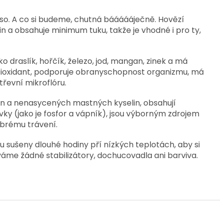
so. A co si budeme, chutná báááááječně. Hovězí
n a obsahuje minimum tuku, takže je vhodné i pro ty,
ko draslík, hořčík, železo, jod, mangan, zinek a má
antioxidant, podporuje obranyschopnost organizmu, má
třevní mikroflóru.
in a nenasycených mastných kyselin, obsahují
rvky (jako je fosfor a vápník), jsou výborným zdrojem
brému trávení.
ou sušeny dlouhé hodiny pří nízkých teplotách, aby si
áme žádné stabilizátory, dochucovadla ani barviva.