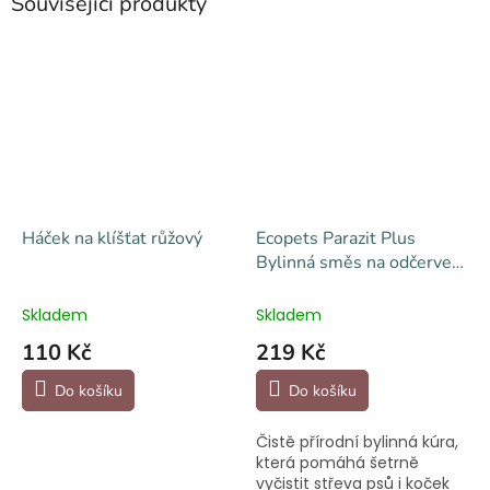
Související produkty
Háček na klíšťat růžový
Ecopets Parazit Plus
Bylinná směs na odčervení
100 g
Skladem
Skladem
110 Kč
219 Kč
Do košíku
Do košíku
Čistě přírodní bylinná kúra,
která pomáhá šetrně
vyčistit střeva psů i koček