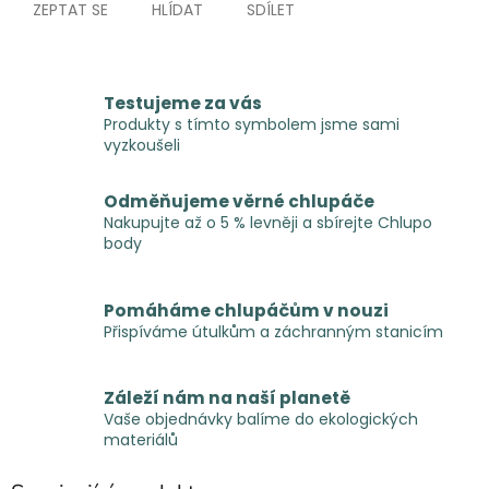
ZEPTAT SE
HLÍDAT
SDÍLET
Testujeme za vás
Produkty s tímto symbolem jsme sami
vyzkoušeli
Odměňujeme věrné chlupáče
Nakupujte až o 5 % levněji a sbírejte Chlupo
body
Pomáháme chlupáčům v nouzi
Přispíváme útulkům a záchranným stanicím
Záleží nám na naší planetě
Vaše objednávky balíme do ekologických
materiálů