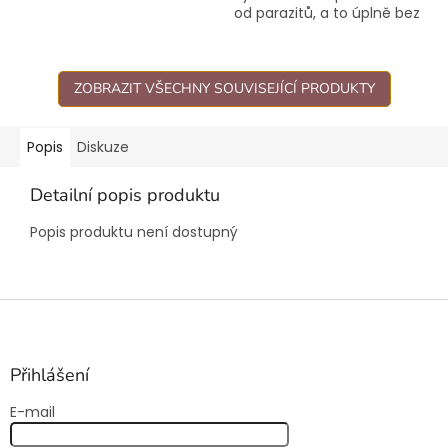
od parazitů, a to úplně bez
chemie. Vhodné i pro
štěňátka.
ZOBRAZIT VŠECHNY SOUVISEJÍCÍ PRODUKTY
Popis
Diskuze
Detailní popis produktu
Popis produktu není dostupný
Z
á
p
a
Přihlášení
t
E-mail
í