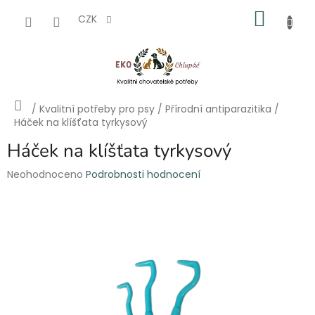
Přejít
NÁKU
na
CZK
obsah
KOŠÍK
Domů
/
Kvalitní potřeby pro psy
/
Přírodní antiparazitika
/
Háček na klíšťata tyrkysový
Háček na klíšťata tyrkysový
Průměrné
Neohodnoceno
Podrobnosti hodnocení
hodnocení
produktu
je
0,0
z
5
hvězdiček.