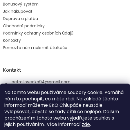
Bonusový systém
Jak nakupovat
Doprava a platba
Obchodní podmínky
Podmínky ochrany osobních údajů
Kontakty
Pomozte nám nakrmit útulkáče
Kontakt
petra.lovecka94
@
gmail.com
+420 774 131 648
Na tomto webu používáme soubory cookie. Pomáhá
nám to pochopit, co máte rádi. Na základě těchto
ekochlupac.cz
informací můžeme EKO Chlupáče neustále
vylepšovat, abyste se tady cítili co nejlépe. Dalším
procházením tohoto webu vyjadřujete souhlas s
jejich používáním.. Více informací
zde
.
Vytvořil Shoptet