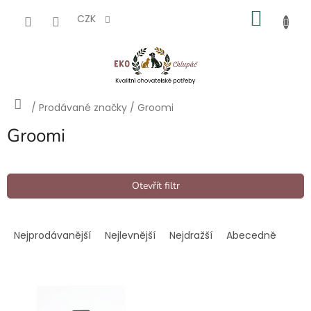
Přejít
NÁKU
na
CZK
obsah
KOŠÍK
Domů
/
Prodávané značky
/
Groomi
Groomi
Otevřít filtr
Ř
a
Nejprodávanější
Nejlevnější
Nejdražší
Abecedně
z
e
V
n
ý
í
p
p