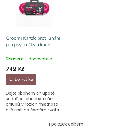
i
r
s
o
p
d
r
u
o
k
d
t
Groomi Kartáč proti línání
u
ů
pro psy, kočky a koně
k
t
Skladem u dodavatele
ů
749 Kč
Do košíku
Dejte sbohem chlupaté
sedačce, chuchvalcům
chlupů v rozích místností i
bílé srsti na černém svetru.
Groomi je vhodný pro psy,
kočky i koně.
1
položek celkem
O