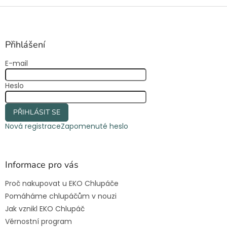
v
l
Z
á
á
d
p
a
a
Přihlášení
c
t
í
E-mail
í
p
r
Heslo
v
k
y
PŘIHLÁSIT SE
v
ý
Nová registrace
Zapomenuté heslo
p
i
s
u
Informace pro vás
Proč nakupovat u EKO Chlupáče
Pomáháme chlupáčům v nouzi
Jak vznikl EKO Chlupáč
Věrnostní program