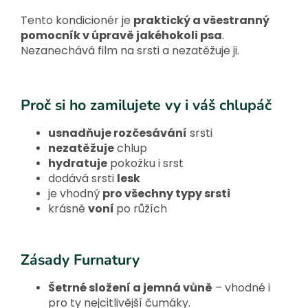
Tento kondicionér je
praktický a všestranný
pomocník v úpravě jakéhokoli psa
.
Nezanechává film na srsti a nezatěžuje ji.
Proč si ho zamilujete vy i váš chlupáč
usnadňuje rozčesávání
srsti
nezatěžuje
chlup
hydratuje
pokožku i srst
dodává srsti
lesk
je vhodný
pro všechny typy srsti
krásně
voní
po růžích
Zásady Furnatury
Šetrné složení a jemná vůně
– vhodné i
pro ty nejcitlivější čumáky.