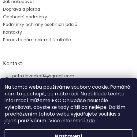
Jak nakupovat
Doprava a platba
Obchodní podmínky
Podmínky ochrany osobních údajů
Kontakty
Pomozte nám nakrmit útulkáče
Kontakt
petra.lovecka94
@
gmail.com
+420 774 131 648
Na tomto webu používáme soubory cookie. Pomáhá
nám to pochopit, co máte rádi. Na základě těchto
ekochlupac.cz
informací můžeme EKO Chlupáče neustále
vylepšovat, abyste se tady cítili co nejlépe. Dalším
procházením tohoto webu vyjadřujete souhlas s
jejich používáním.. Více informací
zde
.
Vytvořil Shoptet
Nastavení