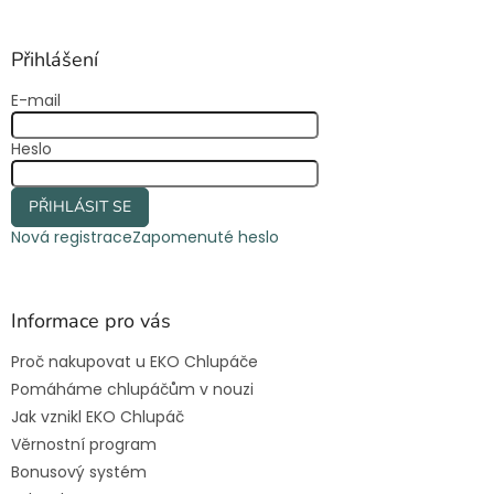
á
p
a
Přihlášení
t
E-mail
í
Heslo
PŘIHLÁSIT SE
Nová registrace
Zapomenuté heslo
Informace pro vás
Proč nakupovat u EKO Chlupáče
Pomáháme chlupáčům v nouzi
Jak vznikl EKO Chlupáč
Věrnostní program
Bonusový systém