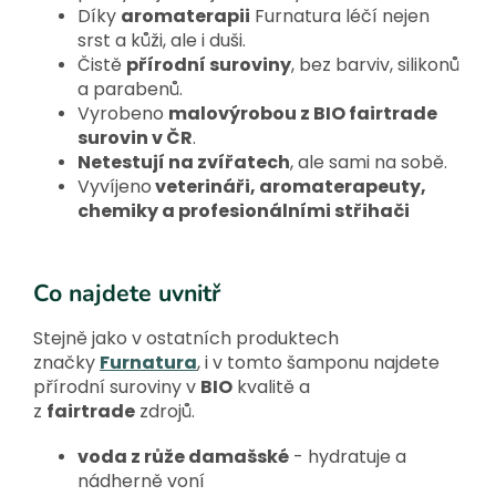
Díky
aromaterapii
Furnatura léčí nejen
srst a kůži, ale i duši.
Čistě
přírodní suroviny
, bez barviv, silikonů
a parabenů.
Vyrobeno
malovýrobou z BIO fairtrade
surovin v ČR
.
Netestují na zvířatech
, ale sami na sobě.
Vyvíjeno
veterináři, aromaterapeuty,
chemiky a profesionálními střihači
Co najdete uvnitř
Stejně jako v ostatních produktech
značky
Furnatura
, i v tomto šamponu najdete
přírodní suroviny v
BIO
kvalitě a
z
fairtrade
zdrojů.
voda z růže damašské
- hydratuje a
nádherně voní