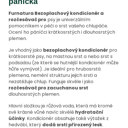
páníčka
Furnatura Bezoplachový kondicionér a
rozčesávač pro
psy je univerzálním
pomocníkem v péči o srst vašeho chlupáče.
Ocení ho páníčci krátkosrstých i dlouhosrstých
plemen.
Je vhodný jako
bezoplachový kondicionér
pro
krátkosrsté psy, na mastnou srst a nebo srst s
podsadou (ze které se hutnější kondicionér může
hůře vymývat). Je ideální pro hrubosrstá
plemena, nemění strukturu jejich srsti a
nezatěžuje chlup. Funguje skvěle i jako
rozčesávač pro zacuchanou srst
dlouhosrstých plemen.
Hlavní složkou je růžová voda, která má kromě
své krásné vůně navíc skvělé
hydratační
účinky
. Kondicionér obsahuje také výtažek z
hedvábí, který
dodá srsti přirozený lesk
.