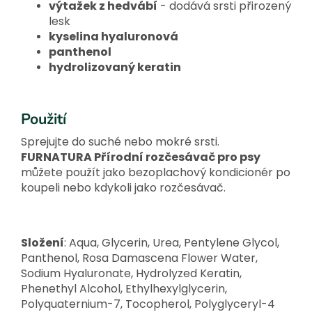
výtažek z hedvábí
- dodává srsti přirozený
lesk
kyselina hyaluronová
panthenol
hydrolizovaný keratin
Použití
Sprejujte do suché nebo mokré srsti.
FURNATURA Přírodní rozčesávač pro psy
můžete použít jako bezoplachový kondicionér po
koupeli nebo kdykoli jako rozčesávač.
Složení
: Aqua, Glycerin, Urea, Pentylene Glycol,
Panthenol, Rosa Damascena Flower Water,
Sodium Hyaluronate, Hydrolyzed Keratin,
Phenethyl Alcohol, Ethylhexylglycerin,
Polyquaternium-7, Tocopherol, Polyglyceryl-4