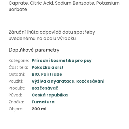
Caprate, Citric Acid, Sodium Benzoate, Potassium
Sorbate
Záruční lhůta odpovídá datu spotřeby
uvedenému na obalu výrobku.
Doplňkové parametry
Kategorie
:
Přírodní kosmetika pro psy
Část těla
:
Pokožka a srst
Ostatní
:
BIO
,
Fairtrade
Použití
:
Výživa a hydratace
,
Rozčesávání
Produkt
:
Rozčesávač
Původ
:
Česká republika
Značka
:
Furnatura
Objem
:
200 ml
Z