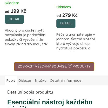
Skladem
Průměrné
Skladem
hodnocení
199 Kč
od
produktu
279 Kč
od
je
DETAIL
4,0
DETAIL
z
Vhodný pro časté mytí,
5
Péče a aromaterapie v
nezpůsobuje podráždění
hvězdiček.
jednom. Šetrné složení,
pokožky či vysušení. Je
které vyživuje chlup,
skvělý jak na dlouhou, tak
hydratuje pokožku a
na krátkou či hrubou srst.
zanechává srst lesklou.
Vhodné i pro citlivky.
ZOBRAZIT VŠECHNY SOUVISEJÍCÍ PRODUKTY
Popis
Diskuze
Značka
Ostatní informace
Detailní popis produktu
Esenciální nástroj každého