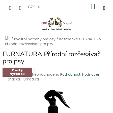
Přejít
NÁKU
na
CZK
obsah
KOŠÍK
Domů
/
Kvalitní potřeby pro psy
/
Kosmetika
/
FURNATURA
Přírodní rozčesávač pro psy
FURNATURA Přírodní rozčesávač
pro psy
Český
výrobek
Průměrné
Neohodnoceno
Podrobnosti hodnocení
hodnocení
Značka:
Furnatura
produktu
je
0,0
z
5
hvězdiček.