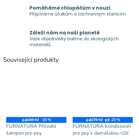
Pomáháme chlupáčům v nouzi
Přispíváme útulkům a záchranným stanicím
Záleží nám na naší planetě
Vaše objednávky balíme do ekologických
materiálů
Související produkty
od
249 Kč
–20 %
od
279 Kč
až
–20 %
FURNATURA Přírodní
FURNATURA Kondicionér
šampon pro psy
pro psy s damašskou růží