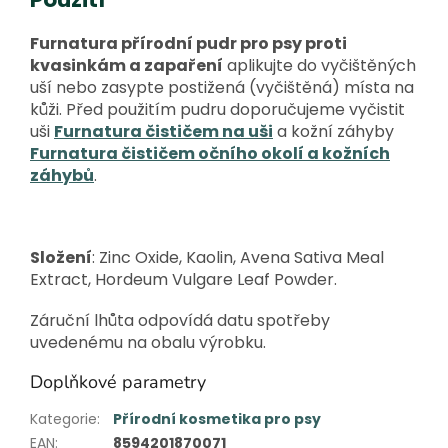
Furnatura přírodní pudr pro psy proti
kvasinkám a zapaření
aplikujte do vyčištěných
uší nebo zasypte postižená (vyčištěná) místa na
kůži. Před použitím pudru doporučujeme vyčistit
uši
Furnatura čističem na uši
a kožní záhyby
Furnatura čističem očního okolí a kožních
záhybů
.
Složení
: Zinc Oxide, Kaolin, Avena Sativa Meal
Extract, Hordeum Vulgare Leaf Powder.
Záruční lhůta odpovídá datu spotřeby
uvedenému na obalu výrobku.
Doplňkové parametry
Kategorie
:
Přírodní kosmetika pro psy
EAN
:
8594201870071