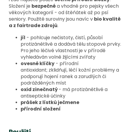
Složení je
bezpečné
a vhodné pro pejsky všech
věkových kategorií - od štěňátek až po psí
seniory. Použité suroviny jsou navíc v
bio kvalitě
a z fairtrade zdrojů
.
jíl
- pohlcuje nečistoty, čistí, působí
protizánětlivě a dodává tělu stopové prvky.
Pro jeho léčivé vlastnosti je v přírodě
vyhledáván volně žijícími zvířaty
ovesné klíčky
- přírodní
antioxidant; zklidňují, léčí kožní problémy a
podporují hojení ranek a zarudlých či
podrážděných míst
oxid zinečnatý
- má protizánětlivé a
antiseptické účinky
prášek z lístků ječmene
přírodní složení
Použití