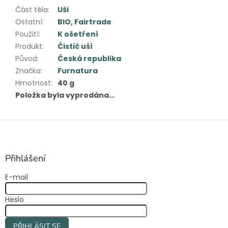
Část těla
:
Uši
Ostatní
:
BIO
,
Fairtrade
Použití
:
K ošetření
Produkt
:
Čistič uší
Původ
:
Česká republika
Značka
:
Furnatura
Hmotnost
:
40 g
Položka byla vyprodána…
Z
á
p
a
Přihlášení
t
E-mail
í
Heslo
PŘIHLÁSIT SE