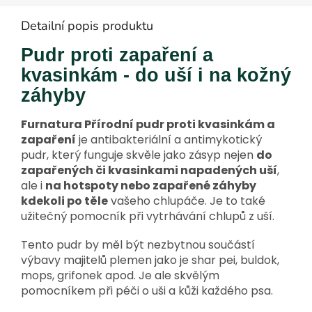
Detailní popis produktu
Pudr proti zapaření a
kvasinkám - do uší i na kožný
záhyby
Furnatura Přírodní pudr proti kvasinkám a
zapaření
je antibakteriální a antimykotický
pudr, který funguje skvěle jako zásyp nejen
do
zapařených či kvasinkami napadených uší
,
ale i
na hotspoty nebo zapařené záhyby
kdekoli po těle
vašeho chlupáče. Je to také
užitečný pomocník při vytrhávání chlupů z uší.
Tento pudr by měl být nezbytnou součástí
výbavy majitelů plemen jako je shar pei, buldok,
mops, grifonek apod. Je ale skvělým
pomocníkem při péči o uši a kůži každého psa.