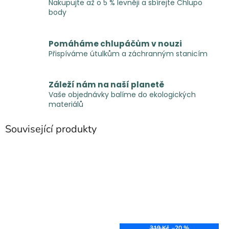
Nakupujte až o 5 % levněji a sbírejte Chlupo
body
Pomáháme chlupáčům v nouzi
Přispíváme útulkům a záchranným stanicím
Záleží nám na naší planetě
Vaše objednávky balíme do ekologických
materiálů
Související produkty
319 Kč
–20 %