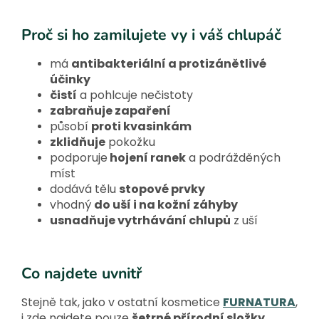
Proč si ho zamilujete vy i váš chlupáč
má
antibakteriální a protizánětlivé
účinky
čistí
a pohlcuje nečistoty
zabraňuje zapaření
působí
proti kvasinkám
zklidňuje
pokožku
podporuje
hojení ranek
a podrážděných
míst
dodává tělu
stopové prvky
vhodný
do uší i na kožní záhyby
usnadňuje vytrhávání chlupů
z uší
Co najdete uvnitř
Stejně tak, jako v ostatní kosmetice
FURNATURA
,
i zde najdete pouze
šetrné přírodní složky
.