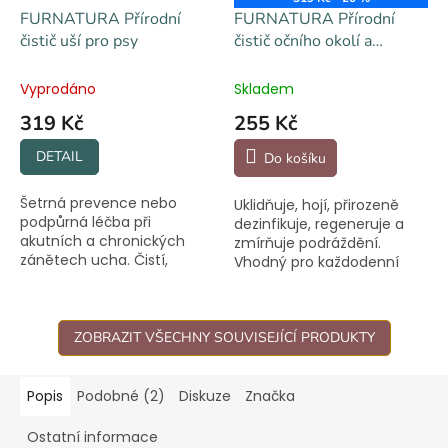
FURNATURA Přírodní
FURNATURA Přírodní
čistič uší pro psy
čistič očního okolí a
kožních záhybů pro psy
Vyprodáno
Skladem
319 Kč
255 Kč
DETAIL
Do košíku
Šetrná prevence nebo
Uklidňuje, hojí, přirozeně
podpůrná léčba při
dezinfikuje, regeneruje a
akutních a chronických
zmírňuje podráždění.
zánětech ucha. Čistí,
Vhodný pro každodenní
zklidňuje a chrání.
péči. Přírodní složení.
ZOBRAZIT VŠECHNY SOUVISEJÍCÍ PRODUKTY
Popis
Podobné (2)
Diskuze
Značka
Ostatní informace