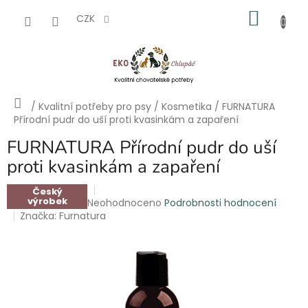
Přejít
NÁKU
na
CZK
obsah
KOŠÍK
Domů
/
Kvalitní potřeby pro psy
/
Kosmetika
/
FURNATURA
Přírodní pudr do uší proti kvasinkám a zapaření
FURNATURA Přírodní pudr do uší
proti kvasinkám a zapaření
Český
výrobek
Průměrné
Neohodnoceno
Podrobnosti hodnocení
hodnocení
Značka:
Furnatura
produktu
je
0,0
z
5
hvězdiček.