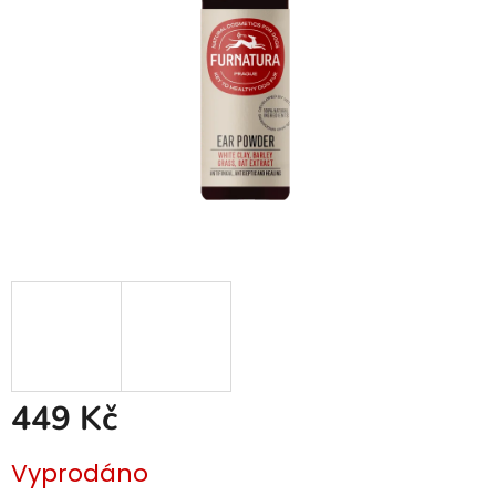
449 Kč
Měrná
Vyprodáno
cena: