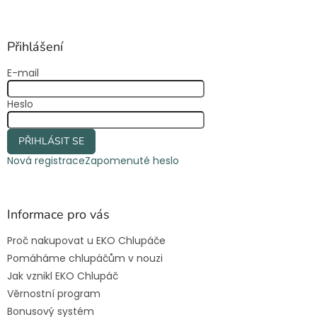
á
p
a
Přihlášení
t
E-mail
í
Heslo
PŘIHLÁSIT SE
Nová registrace
Zapomenuté heslo
Informace pro vás
Proč nakupovat u EKO Chlupáče
Pomáháme chlupáčům v nouzi
Jak vznikl EKO Chlupáč
Věrnostní program
Bonusový systém