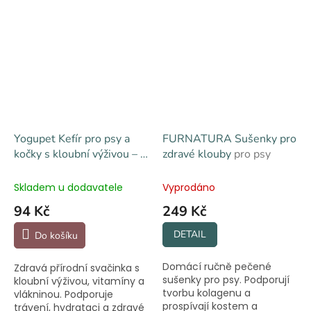
Yogupet Kefír pro psy a
FURNATURA Sušenky pro
kočky s kloubní výživou – s
zdravé klouby
pro psy
hruškou a mrkví
Skladem u dodavatele
Vyprodáno
94 Kč
249 Kč
DETAIL
Do košíku
Domácí ručně pečené
Zdravá přírodní svačinka s
sušenky pro psy. Podporují
kloubní výživou, vitamíny a
tvorbu kolagenu a
vlákninou. Podporuje
prospívají kostem a
trávení, hydrataci a zdravé