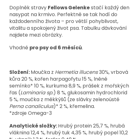
Doplněk stravy
Fellows Gelenke
stačí každý den
nasypat na krmivo. Perfektně se tak hodí do
každodenního života – pro větší pohyblivost,
vitalitu a spokojený život psa. Tabulku dávkování
najdete mezi obrázky.
Vhodné
pro psy od 6 měsíců
.
Složení:
Moučka z
Hermetia illucens
30%, vrbová
kůra 20 %, kořen harpagofytu 15 %, lněné
semínko* 10 %, kurkuma 8,9 %, prášek z mořských
řas (
Laminaria sp.
) 8 %, glukosamin hydrochlorid
5 %, moučka z měkkýšů (ze slávky zelenoústé
Perna canaliculus
)* 2 %, křemelina.
*zdroje Omega-3
Analytické složky:
Hrubý protein 25,7 %, hrubá
vláknina 12,4 %, hrubý tuk 4,35 %, hrubý popel 10,2