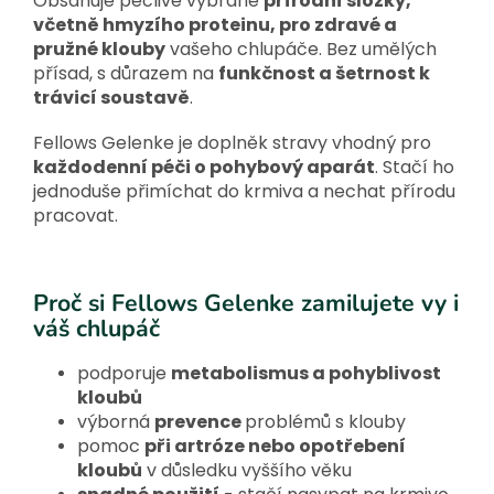
Obsahuje pečlivě vybrané
přírodní složky,
včetně hmyzího proteinu, pro zdravé a
pružné klouby
vašeho chlupáče. Bez umělých
přísad, s důrazem na
funkčnost a šetrnost k
trávicí soustavě
.
Fellows Gelenke je doplněk stravy vhodný pro
každodenní péči o pohybový aparát
. Stačí ho
jednoduše přimíchat do krmiva a nechat přírodu
pracovat.
Proč si Fellows Gelenke zamilujete vy i
váš chlupáč
podporuje
metabolismus a pohyblivost
kloubů
výborná
prevence
problémů s klouby
pomoc
při artróze nebo opotřebení
kloubů
v důsledku vyššího věku