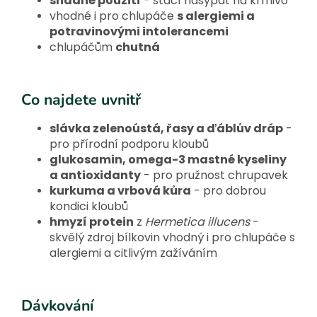
snadné použití
- stačí nasypat na krmivo
vhodné i pro chlupáče
s alergiemi a
potravinovými intolerancemi
chlupáčům
chutná
Co najdete uvnitř
slávka zelenoústá, řasy a ďáblův dráp
-
pro přírodní podporu kloubů
glukosamin, omega-3 mastné kyseliny
a antioxidanty
- pro pružnost chrupavek
kurkuma a vrbová kůra
- pro dobrou
kondici kloubů
hmyzí protein
z
Hermetica illucens
-
skvělý zdroj bílkovin vhodný i pro chlupáče s
alergiemi a citlivým zažíváním
Dávkování