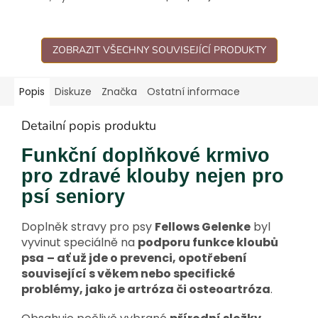
kloubům. 100% bez chemie.
klouby. Bez laktózy.
ZOBRAZIT VŠECHNY SOUVISEJÍCÍ PRODUKTY
Popis
Diskuze
Značka
Ostatní informace
Detailní popis produktu
Funkční doplňkové krmivo
pro zdravé klouby nejen pro
psí seniory
Doplněk stravy pro psy
Fellows Gelenke
byl
vyvinut speciálně na
podporu funkce kloubů
psa
– ať už jde o prevenci, opotřebení
související s věkem nebo specifické
problémy, jako je artróza či osteoartróza
.