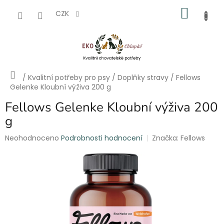
Přejít
NÁKU
na
CZK
obsah
KOŠÍK
Domů
/
Kvalitní potřeby pro psy
/
Doplňky stravy
/
Fellows
Gelenke Kloubní výživa 200 g
Fellows Gelenke Kloubní výživa 200
g
Průměrné
Neohodnoceno
Podrobnosti hodnocení
Značka:
Fellows
hodnocení
produktu
je
0,0
z
5
hvězdiček.