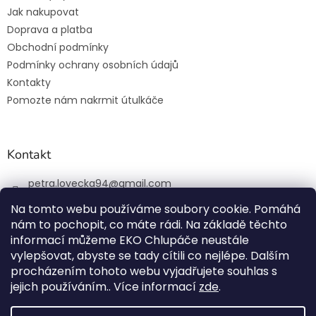
Jak nakupovat
Doprava a platba
Obchodní podmínky
Podmínky ochrany osobních údajů
Kontakty
Pomozte nám nakrmit útulkáče
Kontakt
petra.lovecka94
@
gmail.com
+420 774 131 648
Na tomto webu používáme soubory cookie. Pomáhá
nám to pochopit, co máte rádi. Na základě těchto
ekochlupac.cz
informací můžeme EKO Chlupáče neustále
vylepšovat, abyste se tady cítili co nejlépe. Dalším
procházením tohoto webu vyjadřujete souhlas s
jejich používáním.. Více informací
zde
.
Vytvořil Shoptet