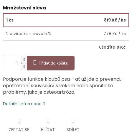
Množstevní sleva
1 ks
819 Kč
/ ks
2 a více ks = sleva 5 %
778 Kč
/ ks
Ušetříte
0 Kč
Přidat do košíku
Podporuje funkce kloubů psa – ať už jde o prevenci,
opotřebení související s věkem nebo specifické
problémy, jako je osteoartróza.
Detailní informace
ZEPTAT SE
HLÍDAT
SDÍLET