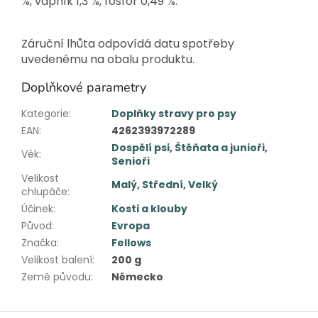
%, vápník 1,3 %, fosfor 0,49 %.
Záruční lhůta odpovídá datu spotřeby
uvedenému na obalu produktu.
Doplňkové parametry
Kategorie
:
Doplňky stravy pro psy
EAN
:
4262393972289
Dospělí psi
,
Štěňata a junioři
,
Věk
:
Senioři
Velikost
Malý
,
Střední
,
Velký
chlupáče
:
Účinek
:
Kosti a klouby
Původ
:
Evropa
Značka
:
Fellows
Velikost balení
:
200 g
Země původu
:
Německo
Z