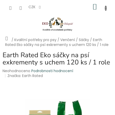
Přejít
NÁKU
na
CZK
obsah
KOŠÍK
Domů
/
Kvalitní potřeby pro psy
/
Venčení
/
Sáčky
/
Earth
Rated Eko sáčky na psí exkrementy s uchem 120 ks / 1 role
Earth Rated Eko sáčky na psí
exkrementy s uchem 120 ks / 1 role
Průměrné
Neohodnoceno
Podrobnosti hodnocení
hodnocení
Značka:
Earth Rated
produktu
je
0,0
z
5
hvězdiček.