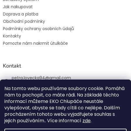
Jak nakupovat
Doprava a platba
Obchodní podmínky
Podmínky ochrany osobních údajů
Kontakty
Pomozte nám nakrmit útulkáče
Kontakt
petra.lovecka94
@
gmail.com
+420 774 131 648
Na tomto webu používáme soubory cookie. Pomáhá
nám to pochopit, co máte rádi. Na základě těchto
ekochlupac.cz
informací můžeme EKO Chlupáče neustále
vylepšovat, abyste se tady cítili co nejlépe. Dalším
procházením tohoto webu vyjadřujete souhlas s
jejich používáním.. Více informací
zde
.
Vytvořil Shoptet