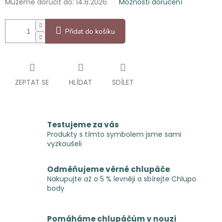
Můžeme doručit do:
14.8.2026
Možnosti doručení
Přidat do košíku
ZEPTAT SE
HLÍDAT
SDÍLET
Testujeme za vás
Produkty s tímto symbolem jsme sami
vyzkoušeli
Odměňujeme věrné chlupáče
Nakupujte až o 5 % levněji a sbírejte Chlupo
body
Pomáháme chlupáčům v nouzi