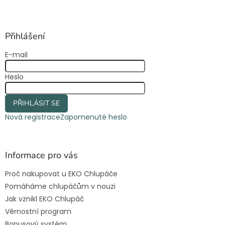
Z
á
p
a
Přihlášení
t
E-mail
í
Heslo
PŘIHLÁSIT SE
Nová registrace
Zapomenuté heslo
Informace pro vás
Proč nakupovat u EKO Chlupáče
Pomáháme chlupáčům v nouzi
Jak vznikl EKO Chlupáč
Věrnostní program
Bonusový systém