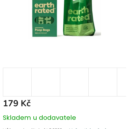
179 Kč
Měrná
Skladem u dodavatele
cena: