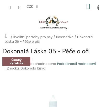
Přejít
NÁKU
na
CZK
obsah
KOŠÍK
Domů
/
Kvalitní potřeby pro psy
/
Kosmetika
/
Dokonalá
Láska 05 - Péče o oči
Dokonalá Láska 05 - Péče o oči
Český
výrobek
Průměrné
Neohodnoceno
Podrobnosti hodnocení
hodnocení
Značka:
Dokonalá láska
produktu
je
0,0
z
5
hvězdiček.