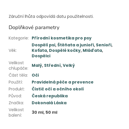
Záruční lhůta odpovídá datu použitelnosti.
Doplňkové parametry
Kategorie
:
Přírodní kosmetika pro psy
Dospělí psi
,
Štěňata a junioři
,
Senioři
,
Věk
:
Koťata
,
Dospělé kočky
,
Mláďata
,
Dospělci
Velikost
Malý
,
Střední
,
Velký
chlupáče
:
Část těla
:
Oči
Použití
:
Pravidelná péče a prevence
Produkt
:
Čistič očí a očního okolí
Původ
:
Česká republika
Značka
:
Dokonalá Láska
Velikost
30 ml, 50 ml
balení
: