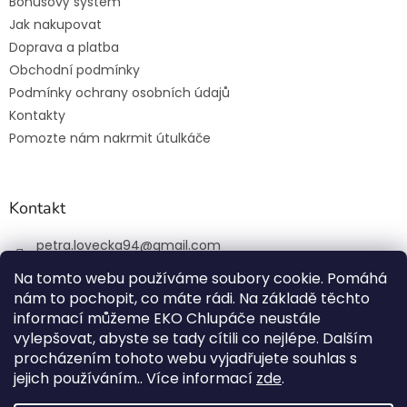
Bonusový systém
Jak nakupovat
Doprava a platba
Obchodní podmínky
Podmínky ochrany osobních údajů
Kontakty
Pomozte nám nakrmit útulkáče
Kontakt
petra.lovecka94
@
gmail.com
+420 774 131 648
Na tomto webu používáme soubory cookie. Pomáhá
nám to pochopit, co máte rádi. Na základě těchto
ekochlupac.cz
informací můžeme EKO Chlupáče neustále
vylepšovat, abyste se tady cítili co nejlépe. Dalším
procházením tohoto webu vyjadřujete souhlas s
jejich používáním.. Více informací
zde
.
Vytvořil Shoptet