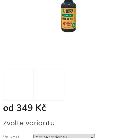
od
349 Kč
Měrná
Zvolte variantu
cena:
Velikost