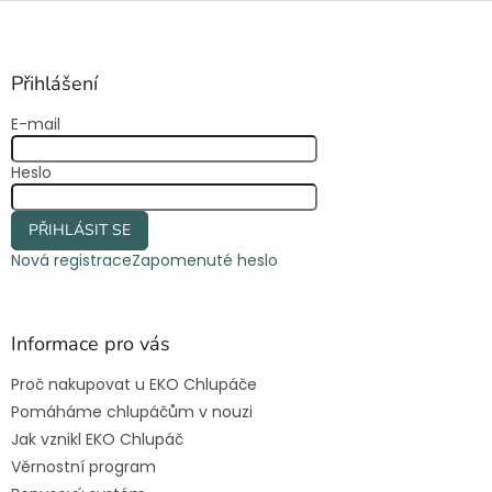
Z
á
p
a
Přihlášení
t
E-mail
í
Heslo
PŘIHLÁSIT SE
Nová registrace
Zapomenuté heslo
Informace pro vás
Proč nakupovat u EKO Chlupáče
Pomáháme chlupáčům v nouzi
Jak vznikl EKO Chlupáč
Věrnostní program