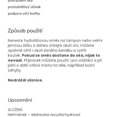
podráždění oka
protizánětlivý účinek
podpora oční buňky
Způsob použití
Naneste hydrolátovou směs na tampon nebo velmi
jemnou látku a zlehka otírejte okolí očí, můžete
opatrně otřít i okolí slzného kanálku a vytřít
koutek.
Pokud se směs dostane do oka, nijak to
nevadí.
Přípravek můžete použít i pro očištění a při
péči o další citlivá místa na těle, například kožní
záhyby.
Nedráždí sliznice.
Upozornění
SLOŽENÍ:
Heřmánek –
Matricaria recutita
hydrosol