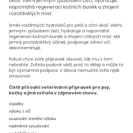
okolí. Velmi jemným způsobem čistí, hydratuje,
napomáhá regeneraci kožních buněk a zhojení
rozcitlivělých míst.
Směs rostlinných hydrolátů pro péči o oční okolí. Velmi
jemným způsobem čistí, hydratuje a napomáhá
regeneraci kožních buněk a zhojení citlivých míst. Má
jemný protizánětlivý účinek, podporuje zdraví očí,
dekontaminuje.
Pokud chce zvíře přípravek olizovat, tak mu v tom
nebraňte. Zvířata pudově vědí, proč to dělají a může to
být významná podpora. V dávce nemusíte zvíře nijak
omezovat.
Čistě přírodní veterinární přípravek pro psy,
kočky a jiná zvířata v zájmovém chovu.
ospalky
výtoky z očí
usazování slzného výtoku
nadměrné vysušování