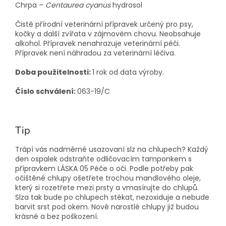
Chrpa –
Centaurea cyanus
hydrosol
Čistě přírodní veterinární přípravek určený pro psy,
kočky a další zvířata v zájmovém chovu. Neobsahuje
alkohol. Přípravek nenahrazuje veterinární péči.
Přípravek není náhradou za veterinární léčiva.
Doba použitelnosti:
1 rok od data výroby.
Číslo schválení:
063-19/C
Tip
Trápí vás nadměrné usazovaní slz na chlupech? Každý
den ospalek odstraňte odličovacím tamponkem s
přípravkem LÁSKA 05 Péče o oči. Podle potřeby pak
očištěné chlupy ošetřete trochou mandlového oleje,
který si rozetřete mezi prsty a vmasírujte do chlupů.
Slza tak bude po chlupech stékat, nezoxiduje a nebude
barvit srst pod okem. Nově narostlé chlupy již budou
krásné a bez poškození.