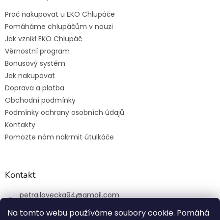
Proč nakupovat u EKO Chlupáče
Pomáháme chlupáčům v nouzi
Jak vznikl EKO Chlupáč
Věrnostní program
Bonusový systém
Jak nakupovat
Doprava a platba
Obchodní podmínky
Podmínky ochrany osobních údajů
Kontakty
Pomozte nám nakrmit útulkáče
Kontakt
petra.lovecka94
@
gmail.com
+420 774 131 648
Na tomto webu používáme soubory cookie. Pomáhá