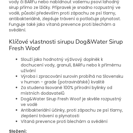
vody či BARFu nebo nabídnout vašemu psovi lahodný
sirup přímo ze lžičky. Přípravek je snadno rozpustný ve
vodě, působí především proti zápachu ze psí tlamy,
antibakteriálně, zlepšuje trávení a potlačuje plynatost.
Funguje také jako vítaná prevence proti blechám a
svědění.
Klíčové vlastnosti sirupu Dog&Water Sirup
Fresh Woof
Slouží jako hodnotný výživový doplněk k
dochucení vody, granulí, BARFu nebo k přímému
užívání
Výroba i zpracování surovin probíhá na Slovensku
v human - grade (potravinářské) kvalitě
Za studena lisované 100% přírodní bylinky od
místních dodavatelů
Dog&Water Sirup Fresh Woof je skvěle rozpustný
ve vodě
Antibakteriální účinky, proti zápachu ze psí tlamy,
zlepšení trávení a plynatosti
Vítaná prevence proti blechám a svědění
Složení: