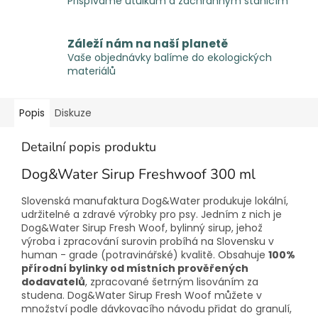
Přispíváme útulkům a záchranným stanicím
Záleží nám na naší planetě
Vaše objednávky balíme do ekologických
materiálů
Popis
Diskuze
Detailní popis produktu
Dog&Water Sirup Freshwoof 300 ml
Slovenská manufaktura Dog&Water produkuje lokální,
udržitelné a zdravé výrobky pro psy. Jedním z nich je
Dog&Water Sirup Fresh Woof, bylinný sirup, jehož
výroba i zpracování surovin probíhá na Slovensku v
human - grade (potravinářské) kvalitě. Obsahuje
100%
přírodní bylinky od místních prověřených
dodavatelů
, zpracované šetrným lisováním za
studena. Dog&Water Sirup Fresh Woof můžete v
množství podle dávkovacího návodu přidat do granulí,