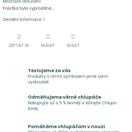
Možnosti doručení
Položka byla vyprodána…
Detailní informace
ZEPTAT SE
HLÍDAT
SDÍLET
Testujeme za vás
Produkty s tímto symbolem jsme sami
vyzkoušeli
Odměňujeme věrné chlupáče
Nakupujte až o 5 % levněji a sbírejte Chlupo
body
Pomáháme chlupáčům v nouzi