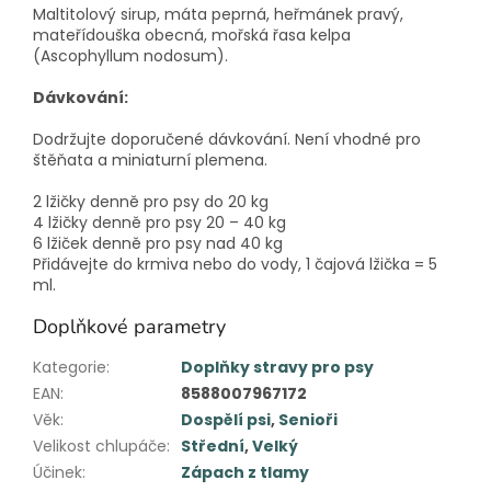
Maltitolový sirup, máta peprná, heřmánek pravý,
mateřídouška obecná, mořská řasa kelpa
(Ascophyllum nodosum).
Dávkování:
Dodržujte doporučené dávkování. Není vhodné pro
štěňata a miniaturní plemena.
2 lžičky denně pro psy do 20 kg
4 lžičky denně pro psy 20 – 40 kg
6 lžiček denně pro psy nad 40 kg
Přidávejte do krmiva nebo do vody, 1 čajová lžička = 5
ml.
Doplňkové parametry
Kategorie
:
Doplňky stravy pro psy
EAN
:
8588007967172
Věk
:
Dospělí psi
,
Senioři
Velikost chlupáče
:
Střední
,
Velký
Účinek
:
Zápach z tlamy