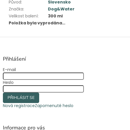
Původ
:
Slovensko
Značka
:
Dog&Water
Velikost balení
:
300 ml
Položka byla vyprodána…
Z
á
p
a
Přihlášení
t
E-mail
í
Heslo
PŘIHLÁSIT SE
Nová registrace
Zapomenuté heslo
Informace pro vás