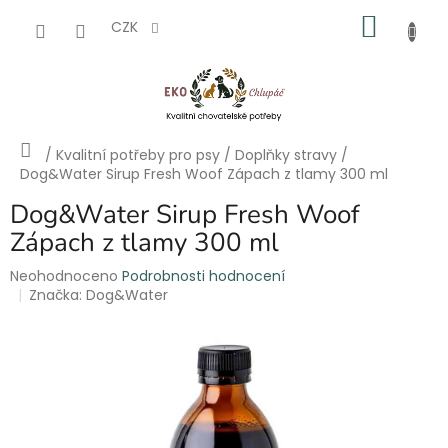
Přejít
NÁKU
na
CZK
obsah
KOŠÍK
Domů
/
Kvalitní potřeby pro psy
/
Doplňky stravy
/
Dog&Water Sirup Fresh Woof Zápach z tlamy 300 ml
Dog&Water Sirup Fresh Woof
Zápach z tlamy 300 ml
Průměrné
Neohodnoceno
Podrobnosti hodnocení
hodnocení
Značka:
Dog&Water
produktu
je
0,0
z
5
hvězdiček.