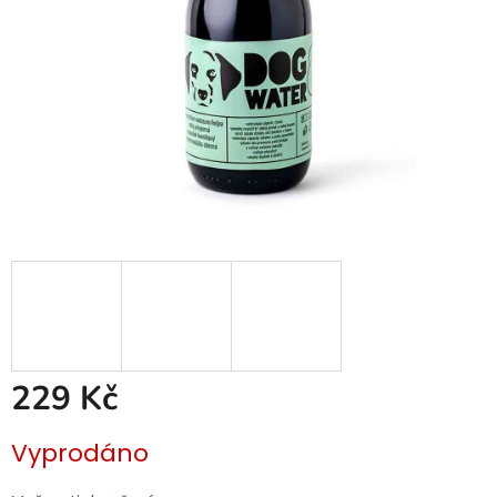
229 Kč
Měrná
Vyprodáno
cena: