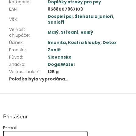
Kategorie
:
Doplňky stravy pro psy
EAN
:
8588007967103
Dospělí psi
,
Štěňata a junioři
,
Věk
:
Senioři
Velikost
Malý
,
Střední
,
Velký
chlupáče
:
Účinek
:
Imunita
,
Kosti a klouby
,
Detox
Produkt
:
Zeolit
Původ
:
Slovensko
Značka
:
Dog&Water
Velikost balení
:
125 g
Položka byla vyprodána…
Z
á
p
a
Přihlášení
t
E-mail
í