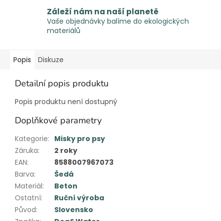
Záleží nám na naší planetě
Vaše objednávky balíme do ekologických
materiálů
Popis
Diskuze
Detailní popis produktu
Popis produktu není dostupný
Doplňkové parametry
Kategorie
:
Misky pro psy
Záruka
:
2 roky
EAN
:
8588007967073
Barva
:
Šedá
Materiál
:
Beton
Ostatní
:
Ruční výroba
Původ
:
Slovensko