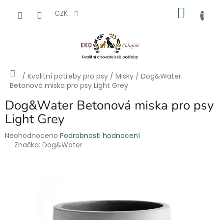
Přejít
NÁKU
na
CZK
obsah
KOŠÍK
Domů
/
Kvalitní potřeby pro psy
/
Misky
/
Dog&Water
Betonová miska pro psy Light Grey
Dog&Water Betonová miska pro psy
Light Grey
Průměrné
Neohodnoceno
Podrobnosti hodnocení
hodnocení
Značka:
Dog&Water
produktu
je
0,0
z
5
hvězdiček.