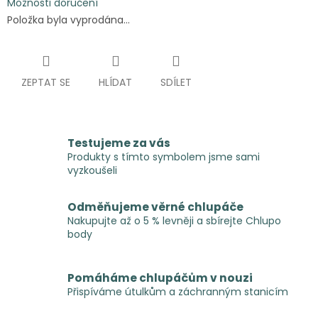
Možnosti doručení
Položka byla vyprodána…
ZEPTAT SE
HLÍDAT
SDÍLET
Testujeme za vás
Produkty s tímto symbolem jsme sami
vyzkoušeli
Odměňujeme věrné chlupáče
Nakupujte až o 5 % levněji a sbírejte Chlupo
body
Pomáháme chlupáčům v nouzi
Přispíváme útulkům a záchranným stanicím