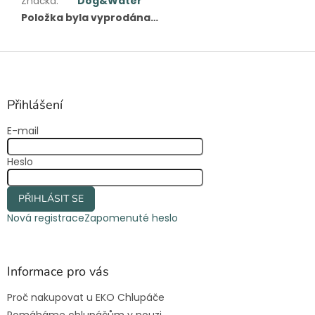
Značka
:
Dog&Water
Položka byla vyprodána…
Z
á
p
a
Přihlášení
t
E-mail
í
Heslo
PŘIHLÁSIT SE
Nová registrace
Zapomenuté heslo
Informace pro vás
Proč nakupovat u EKO Chlupáče