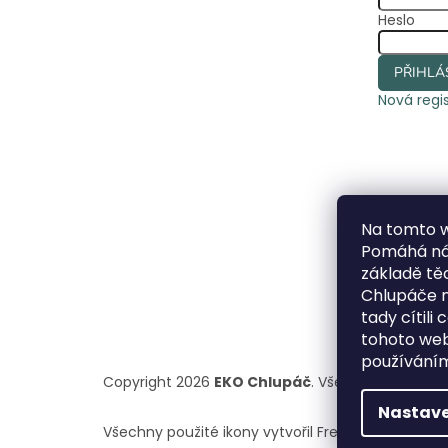
Heslo
PŘIHLÁ
Nová regi
Na tomto 
Pomáhá nám
základě t
Chlupáče n
tady cítili
tohoto webu
používáním
Copyright 2026
EKO Chlupáč
. Všechna práva vy
Nastave
Všechny použité ikony vytvořil Freepik z
www.flat