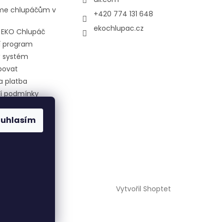
e chlupáčům v
+420 774 131 648
ekochlupac.cz
l EKO Chlupáč
í program
 systém
povat
a platba
í podmínky
 ochrany
 údajů
ouhlasím
 nám nakrmit
Vytvořil Shoptet