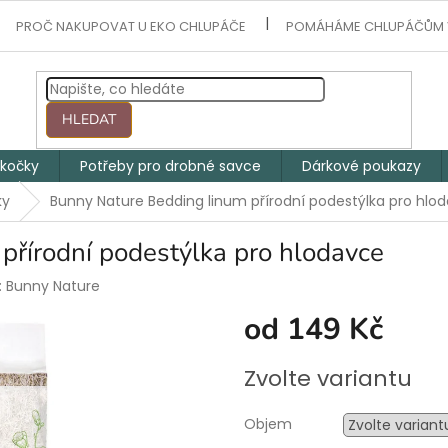
PROČ NAKUPOVAT U EKO CHLUPÁČE
POMÁHÁME CHLUPÁČŮM 
HLEDAT
 kočky
Potřeby pro drobné savce
Dárkové poukazy
ky
Bunny Nature Bedding linum přírodní podestýlka pro hlo
přírodní podestýlka pro hlodavce
:
Bunny Nature
od
149 Kč
Měrná
Zvolte variantu
cena:
Objem