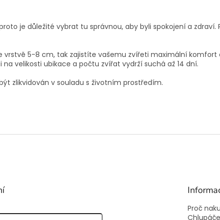
 proto je důležité vybrat tu správnou, aby byli spokojení a zdrav
 vrstvě 5-8 cm, tak zajistíte vašemu zvířeti maximální komfort
i na velikosti ubikace a počtu zvířat vydrží suchá až 14 dní.
být zlikvidován v souladu s životním prostředím.
ní
Informa
Proč nak
Chlupáč