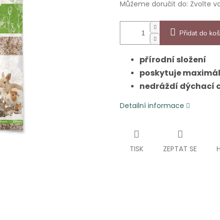
Můžeme doručit do:
Zvolte v
Přidat do koš
přírodní složení
poskytuje maximál
nedráždí dýchací 
Detailní informace
TISK
ZEPTAT SE