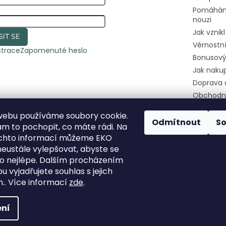
Pomáhám
nouzi
Jak vznik
SIT SE
Věrnostn
strace
Zapomenuté heslo
Bonusový
Jak naku
Doprava 
Obchodn
Podmínky
webu používáme soubory cookie.
osobních
Odmítnout
S
 to pochopit, co máte rádi. Na
Kontakty
ěchto informací můžeme EKO
Pomozte
eustále vylepšovat, abyste se
útulkáče
 co nejlépe. Dalším procházením
 vyjadřujete souhlas s jejich
.. Více informací
zde
.
hrazena.
ní
icon.com
a
www.freepik.com
.