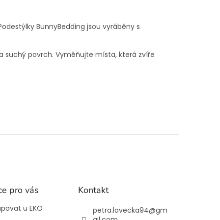
í. Podestýlky BunnyBedding jsou vyráběny s
 a suchý povrch. Vyměňujte místa, která zvíře
ce pro vás
Kontakt
upovat u EKO
petra.lovecka94
@
gm
e
ail.com