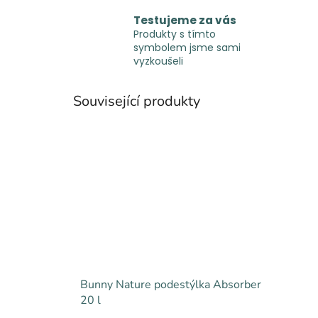
Testujeme za vás
Produkty s tímto
symbolem jsme sami
vyzkoušeli
Související produkty
Bunny Nature podestýlka Absorber
20 l