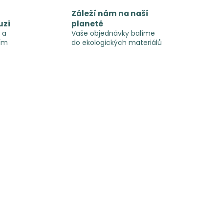
Záleží nám na naší
uzi
planetě
 a
Vaše objednávky balíme
ím
do ekologických materiálů