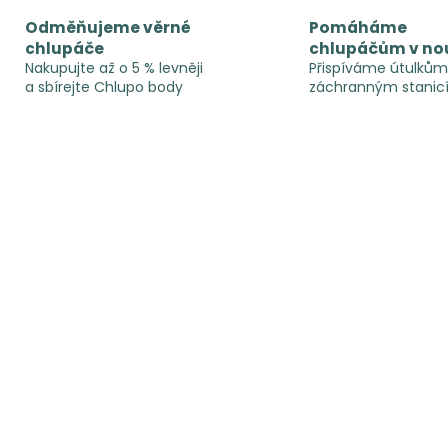
Odměňujeme věrné
Pomáháme
chlupáče
chlupáčům v no
Nakupujte až o 5 % levněji
Přispíváme útulkům
a sbírejte Chlupo body
záchranným stanic