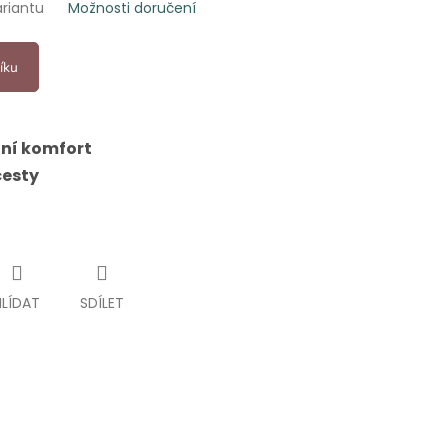
ariantu
Možnosti doručení
íku
ní komfort
cesty
HLÍDAT
SDÍLET