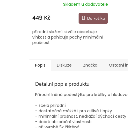
Skladem u dodavatele
449 Kč
Do košíku
přírodní složení skvěle absorbuje
vlhkost a pohlcuje pachy minimální
prašnost
Popis
Diskuze
Značka
Ostatní 
Detailní popis produktu
Přírodní lněná podestýlka pro králíky a hlodav
- zcela přírodní
- dostatečně měkká i pro citlivé tlapky
- minimální prašnost, nedráždí dýchací cesty
- dobré absorbční vlastnosti
- při výrobě 5x čištěná