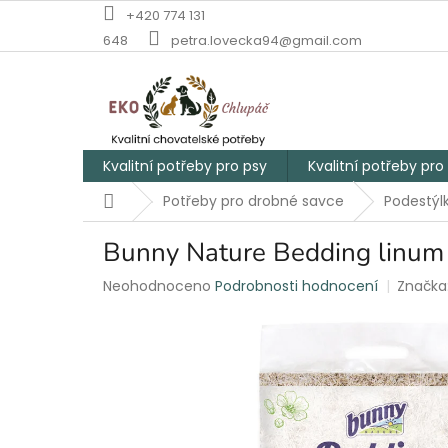
Přejít
+420 774 131
na
648
petra.lovecka94@gmail.com
obsah
Kvalitní potřeby pro psy
Kvalitní potřeby pro
Domů
Potřeby pro drobné savce
Podestýl
Bunny Nature Bedding linum 
Průměrné
Neohodnoceno
Podrobnosti hodnocení
Značka
hodnocení
produktu
je
0,0
z
5
hvězdiček.