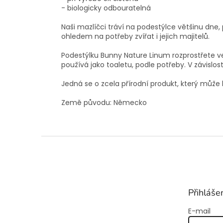
- biologicky odbouratelná
Naši mazlíčci tráví na podestýlce většinu dne,
ohledem na potřeby zvířat i jejich majitelů.
Podestýlku Bunny Nature Linum rozprostřete ve
používá jako toaletu, podle potřeby. V závislost
Jedná se o zcela přírodní produkt, který může 
Země původu: Německo
Z
á
p
a
t
Přihláše
í
E-mail