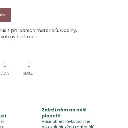
íku
rus z přírodních materiálů. Odolný,
šetrný k přírodě.
HLÍDAT
SDÍLET
Záleží nám na naší
uzi
planetě
 a
Vaše objednávky balíme
ím
do ekologických materiálů