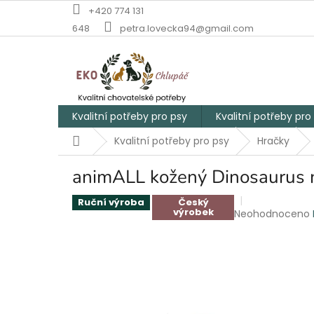
Přejít
+420 774 131
na
648
petra.lovecka94@gmail.com
obsah
Kvalitní potřeby pro psy
Kvalitní potřeby pro
Domů
Kvalitní potřeby pro psy
Hračky
animALL kožený Dinosaurus 
Ruční výroba
Český
výrobek
Průměrné
Neohodnoceno
hodnocení
produktu
je
0,0
z
5
hvězdiček.