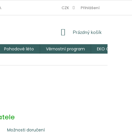
V NOUZI
JAK VZNIKL EKO CHLUPÁČ
CZK
Přihlášení
VĚRNOSTNÍ PROGRAM
NÁKUPNÍ
Prázdný košík
KOŠÍK
Pohodové léto
Věrnostní program
EKO Chlupáčův 
tele
Možnosti doručení