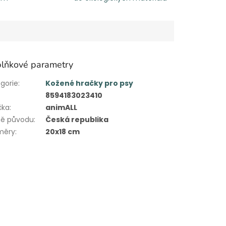
lňkové parametry
gorie
:
Kožené hračky pro psy
8594183023410
čka
:
animALL
ě původu
:
Česká republika
měry
:
20x18 cm