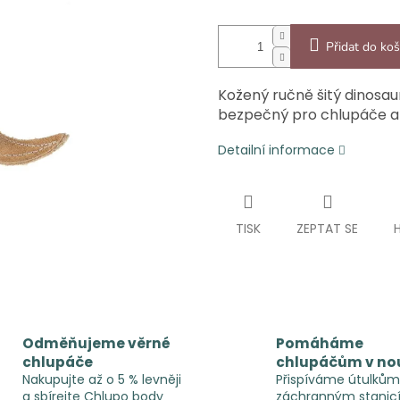
Přidat do koš
Kožený ručně šitý dinosau
bezpečný pro chlupáče a 
Detailní informace
TISK
ZEPTAT SE
Odměňujeme věrné
Pomáháme
chlupáče
chlupáčům v no
Nakupujte až o 5 % levněji
Přispíváme útulkům
a sbírejte Chlupo body
záchranným stanic