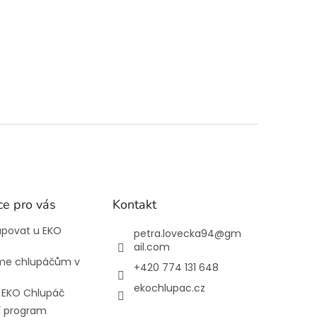
ce pro vás
Kontakt
upovat u EKO
petra.lovecka94
@
gm
e
ail.com
e chlupáčům v
+420 774 131 648
ekochlupac.cz
l EKO Chlupáč
í program