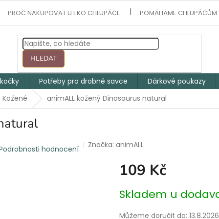
PROČ NAKUPOVAT U EKO CHLUPÁČE
POMÁHÁME CHLUPÁČŮM 
HLEDAT
 kočky
Potřeby pro drobné savce
Dárkové poukazy
Kožené
animALL kožený Dinosaurus natural
natural
Značka:
animALL
Podrobnosti hodnocení
109 Kč
Měrná
Skladem u dodava
cena:
Můžeme doručit do:
13.8.2026