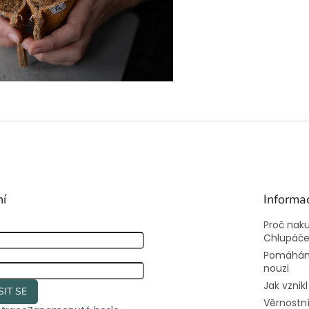
ní
Informa
Proč nak
Chlupáč
Pomáhám
nouzi
Jak vznik
SIT SE
Věrnostn