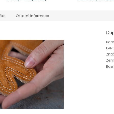
čka
Ostatní informace
Dop
Kate
EAN
:
Zna
Zem
Roz